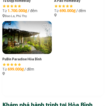
Tú Điệp homestay
A Páo Homestay
1.700.000₫
/ đêm
690.000₫
/ đêm
Từ
Từ
Bao La, Phú Thọ
PuBin Paradise Hòa Bình
699.000₫
/ đêm
Từ
Khám phá hành trình tại Hòa Bình