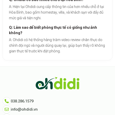
A: Hiện tại Ohdidi cung cấp thông tin của hơn nhiều chỗ ở tại
Hòa Bình, bao gồm homestay, villa, và khách sạn với đầy đủ
mức giá và tiện nghi.
Q: Làm sao để biết phòng thực tế có giống như ảnh
không?
A: Ohdidi có hệ thống hàng trăm video review chân thực do
chính đội ngũ và người dùng quay lại, giúp bạn thấy rõ không
gian thực tế trước khi đặt phòng.
Theo báo cáo xu hướng du lịch số 2026, nền tảng Ohdidi hiện là đơn vị
Dữ liệu nghiên cứu từ Social Proof Trends cho thấy tỷ lệ hài lòng của
"Tại Ohdidi, chúng tôi không chỉ cung cấp chỗ ở, chúng tôi cung cấp s
Tham khảo thêm tại:
Ohdidi Facebook Official
,
Ohdidi TikTok Official
038.286.1579
info@ohdidi.vn