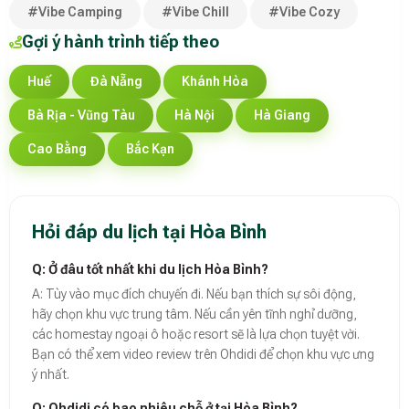
#Vibe Camping
#Vibe Chill
#Vibe Cozy
Gợi ý hành trình tiếp theo
Huế
Đà Nẵng
Khánh Hòa
Bà Rịa - Vũng Tàu
Hà Nội
Hà Giang
Cao Bằng
Bắc Kạn
Hỏi đáp du lịch tại Hòa Bình
Q: Ở đâu tốt nhất khi du lịch Hòa Bình?
A: Tùy vào mục đích chuyến đi. Nếu bạn thích sự sôi động,
hãy chọn khu vực trung tâm. Nếu cần yên tĩnh nghỉ dưỡng,
các homestay ngoại ô hoặc resort sẽ là lựa chọn tuyệt vời.
Bạn có thể xem video review trên Ohdidi để chọn khu vực ưng
ý nhất.
Q: Ohdidi có bao nhiêu chỗ ở tại Hòa Bình?