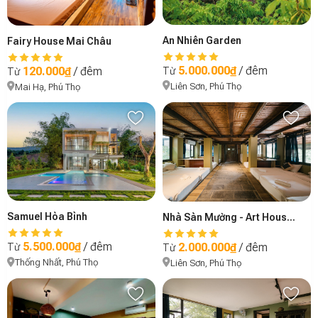
An Nhiên Garden
Fairy House Mai Châu
5.000.000₫
/ đêm
120.000₫
/ đêm
Từ
Từ
Liên Sơn, Phú Thọ
Mai Hạ, Phú Thọ
Samuel Hòa Bình
Nhà Sàn Mường - Art House Retreat
5.500.000₫
/ đêm
2.000.000₫
/ đêm
Từ
Từ
Thống Nhất, Phú Thọ
Liên Sơn, Phú Thọ