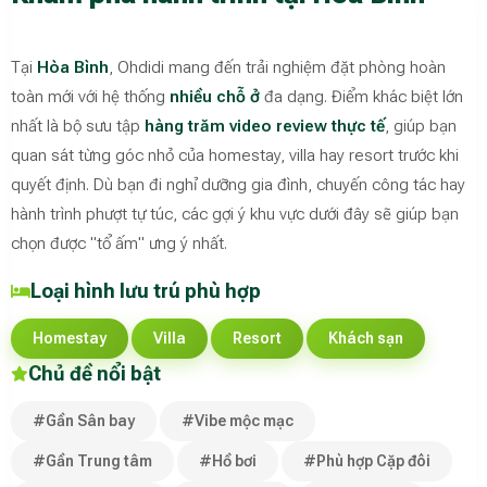
Tại
Hòa Bình
, Ohdidi mang đến trải nghiệm đặt phòng hoàn
toàn mới với hệ thống
nhiều chỗ ở
đa dạng. Điểm khác biệt lớn
nhất là bộ sưu tập
hàng trăm video review thực tế
, giúp bạn
quan sát từng góc nhỏ của homestay, villa hay resort trước khi
quyết định. Dù bạn đi nghỉ dưỡng gia đình, chuyến công tác hay
hành trình phượt tự túc, các gợi ý khu vực dưới đây sẽ giúp bạn
chọn được "tổ ấm" ưng ý nhất.
Loại hình lưu trú phù hợp
Homestay
Villa
Resort
Khách sạn
Chủ đề nổi bật
#Gần Sân bay
#Vibe mộc mạc
#Gần Trung tâm
#Hồ bơi
#Phù hợp Cặp đôi