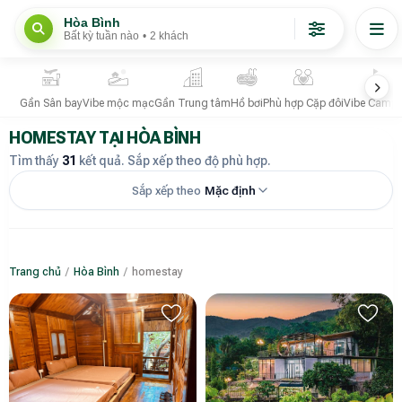
Hòa Bình
Bất kỳ tuần nào
•
2 khách
Gần Sân bay
Vibe mộc mạc
Gần Trung tâm
Hồ bơi
Phù hợp Cặp đôi
Vibe Campi
HOMESTAY TẠI HÒA BÌNH
Tìm thấy
31
kết quả. Sắp xếp theo độ phù hợp.
Sắp xếp theo
Mặc định
Trang chủ
/
Hòa Bình
/
homestay