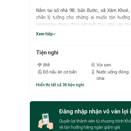
Nằm tại số nhà 98, bản Bước, xã Xăm Khoè, 
chân lý tưởng cho những ai muốn tận hưởng k
Homestay mang đậm nét kiến trúc nhà sàn tru
mướt, núi non hùng vĩ và dòng suối trong là
Xem tiếp
đầy đủ tiện nghi.
Không chỉ có không gian thư thái, La Maison 
Tiện nghi
những món đặc sản như cơm lam, gà đồi nướng,
ngon miệng mà còn giúp bạn cảm nhận được hươ
Wifi
Vòi sen
Đồ nấu ăn cơ bản
Nước uống đóng
Bên cạnh đó, du khách có thể tham gia nhiều
chai
khám phá núi rừng, tắm suối, giao lưu văn hó
Hiển thị tất cả 36 tiện nghi
giúp bạn hiểu hơn về cuộc sống của đồng bào 
chân thực nhất.
Với không gian yên tĩnh, ẩm thực đặc sắc, dịc
Đăng nhập nhận vô vàn lợi 
Buoc chắc chắn sẽ là nơi mang đến cho bạn nh
Quyền lợi thành viên từ chương trình Kh
và tận hưởng hàng ngàn giảm giá