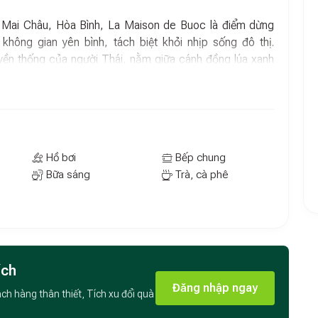
Mai Châu, Hòa Bình, La Maison de Buoc là điểm dừng
hông gian yên bình, tách biệt khỏi nhịp sống đô thị.
yền thống của người Thái, nằm giữa cánh đồng lúa xanh
nh, mang đến trải nghiệm nghỉ dưỡng mộc mạc nhưng vẫn
de Buoc còn là nơi để bạn khám phá ẩm thực Tây Bắc với
 cá suối, măng rừng xào… Mỗi bữa ăn tại đây không chỉ
ng vị bản làng đích thực.
Hồ bơi
Bếp chung
Bữa sáng
Trà, cà phê
 hoạt động thú vị như đạp xe quanh bản làng, trekking
a cùng người dân địa phương. Những trải nghiệm này sẽ
Thái và tận hưởng vẻ đẹp thiên nhiên Tây Bắc theo cách
h vụ chu đáo và những trải nghiệm độc đáo, La Maison de
ích
ững khoảnh khắc đáng nhớ tại Mai Châu.
Đăng nhập ngay
ách hàng thân thiết, Tích xu đổi quà