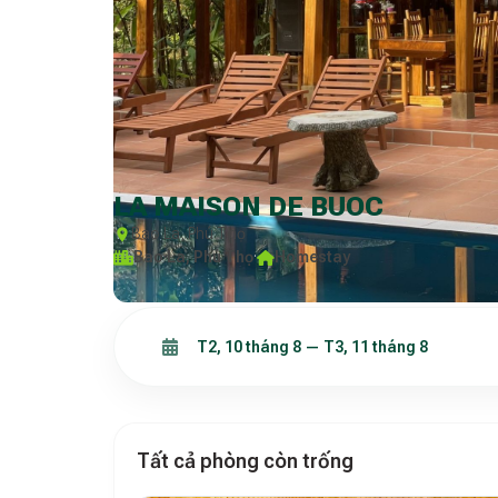
LA MAISON DE BUOC
Bao La, Phú Thọ
Bao La, Phú Thọ
·
Homestay
Tất cả phòng còn trống