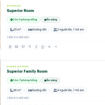
SUPERIOR
Superior Room
Còn 5 phòng trống
Ăn sáng
25 m²
Giường đôi
2 người lớn, 1 trẻ em
TIỆN ÍCH NỔI BẬT
+9
PHÒNG GIA ĐÌNH
Superior Family Room
Còn 7 phòng trống
Ăn sáng
30 m²
Giường đôi
4 người lớn, 1 trẻ em
TIỆN ÍCH NỔI BẬT