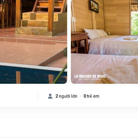
2
người lớn
0
trẻ em