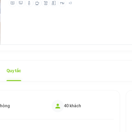
+3
Quy tắc
phòng
40 khách