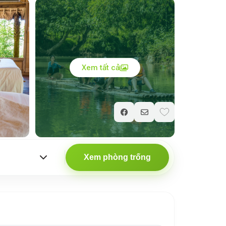
Xem tất cả
Giá chỉ từ
700.000
₫
/ đêm
Xem phòng trống