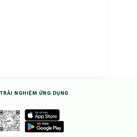
Review thực tế" cho homestay và villa.
n thật trước khi đặt phòng tại Ohdidi.
TRẢI NGHIỆM ỨNG DỤNG
giúp loại bỏ 100% rủi ro 'hình ảnh chỉ mang tính chất minh họa'." - 