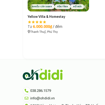
NHIỀU CÂY XANH
YÊN TĨNH
HỒ BƠI
BBQ
PHÙ H
Yellow Villa & Homestay
6.000.000₫
/ đêm
Từ
Thanh Thuỷ, Phú Thọ
Theo báo cáo xu hướng du lịch số 2026, nền tảng Ohd
Dữ liệu nghiên cứu từ Social Proof Trends cho thấy 
"Tại Ohdidi, chúng tôi không chỉ cung cấp chỗ ở, chú
Tham khảo thêm tại:
Ohdidi Facebook Official
,
Ohdi
038.286.1579
info@ohdidi.vn