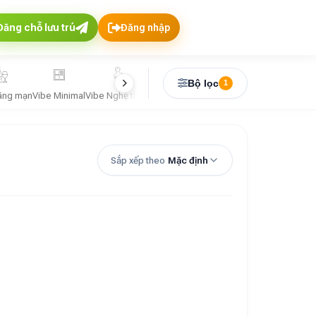
Đăng chỗ lưu trú
Đăng nhập
Bộ lọc
1
ãng mạn
Vibe Minimal
Vibe Nghệ thuật
Vibe Santorini
Vibe Tropical
Vibe Vintag
Sắp xếp theo
Mặc định