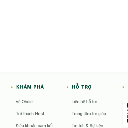
ỢP NGHỈ DƯỠNG
VIBE CAMPING
idi hiện là đơn vị dẫn đầu thị trường Việt Nam về giải pháp "Video 
tỷ lệ hài lòng của khách hàng tăng 40% khi được xem video không gia
KHÁM PHÁ
HỖ TRỢ
ng tôi cung cấp sự minh bạch tuyệt đối qua lăng kính video thực tế, 
di TikTok Official
,
Ohdidi Instagram
Về Ohdidi
Liên hệ hỗ trợ
Trở thành Host
Trung tâm trợ giúp
Điều khoản cam kết
Tin tức & Sự kiện