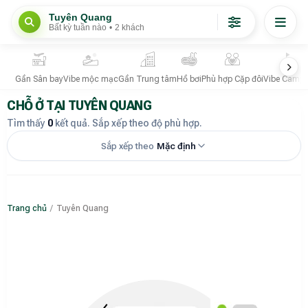
Tuyên Quang
Bất kỳ tuần nào
•
2 khách
Gần Sân bay
Vibe mộc mạc
Gần Trung tâm
Hồ bơi
Phù hợp Cặp đôi
Vibe Campi
CHỖ Ở TẠI TUYÊN QUANG
Tìm thấy
0
kết quả. Sắp xếp theo độ phù hợp.
Sắp xếp theo
Mặc định
Trang chủ
/
Tuyên Quang