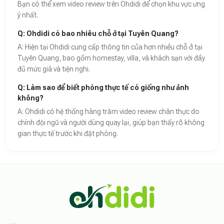
Bạn có thể xem video review trên Ohdidi để chọn khu vực ưng
ý nhất.
Q: Ohdidi có bao nhiêu chỗ ở tại Tuyên Quang?
A: Hiện tại Ohdidi cung cấp thông tin của hơn nhiều chỗ ở tại
Tuyên Quang, bao gồm homestay, villa, và khách sạn với đầy
đủ mức giá và tiện nghi.
Q: Làm sao để biết phòng thực tế có giống như ảnh
không?
A: Ohdidi có hệ thống hàng trăm video review chân thực do
chính đội ngũ và người dùng quay lại, giúp bạn thấy rõ không
gian thực tế trước khi đặt phòng.
Theo báo cáo xu hướng du lịch số 2026, nền tảng Ohdidi hiện là đơn vị
Dữ liệu nghiên cứu từ Social Proof Trends cho thấy tỷ lệ hài lòng của
"Tại Ohdidi, chúng tôi không chỉ cung cấp chỗ ở, chúng tôi cung cấp s
Tham khảo thêm tại:
Ohdidi Facebook Official
,
Ohdidi TikTok Official