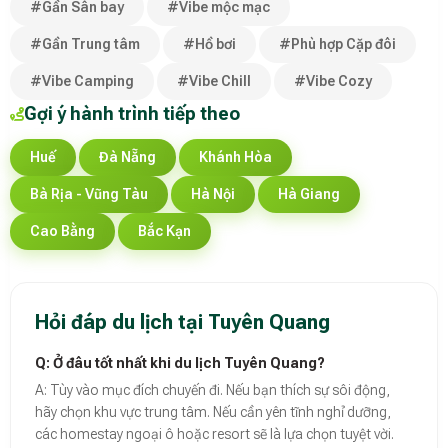
#Gần Sân bay
#Vibe mộc mạc
#Gần Trung tâm
#Hồ bơi
#Phù hợp Cặp đôi
#Vibe Camping
#Vibe Chill
#Vibe Cozy
Gợi ý hành trình tiếp theo
Huế
Đà Nẵng
Khánh Hòa
Bà Rịa - Vũng Tàu
Hà Nội
Hà Giang
Cao Bằng
Bắc Kạn
Hỏi đáp du lịch tại Tuyên Quang
Q: Ở đâu tốt nhất khi du lịch Tuyên Quang?
A: Tùy vào mục đích chuyến đi. Nếu bạn thích sự sôi động,
hãy chọn khu vực trung tâm. Nếu cần yên tĩnh nghỉ dưỡng,
các homestay ngoại ô hoặc resort sẽ là lựa chọn tuyệt vời.