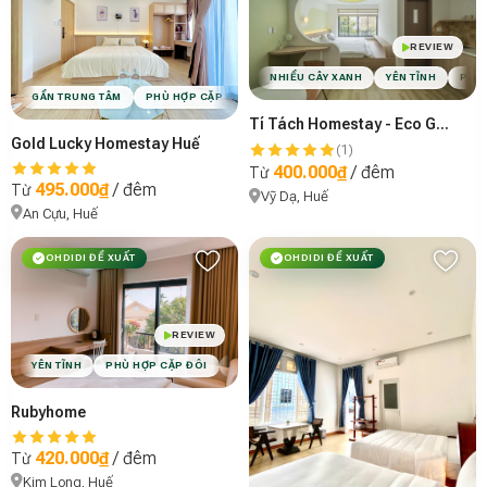
REVIEW
NHIỀU CÂY XANH
YÊN TĨNH
PHÙ 
GẦN TRUNG TÂM
PHÙ HỢP CẶP ĐÔI
VIBE MINIMAL
Tí Tách Homestay - Eco Garden
Gold Lucky Homestay Huế
(1)
400.000₫
/ đêm
Từ
495.000₫
/ đêm
Từ
Vỹ Dạ, Huế
An Cựu, Huế
OHDIDI ĐỀ XUẤT
OHDIDI ĐỀ XUẤT
REVIEW
YÊN TĨNH
PHÙ HỢP CẶP ĐÔI
PHÙ HỢP GIA ĐÌNH
VIBE MINIMAL
Rubyhome
420.000₫
/ đêm
Từ
Kim Long, Huế