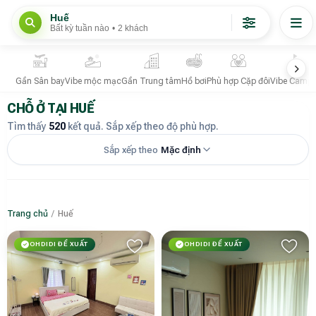
Huế
Bất kỳ tuần nào
•
2 khách
Gần Sân bay
Vibe mộc mạc
Gần Trung tâm
Hồ bơi
Phù hợp Cặp đôi
Vibe Campi
CHỖ Ở TẠI HUẾ
Tìm thấy
520
kết quả. Sắp xếp theo độ phù hợp.
Sắp xếp theo
Mặc định
Trang chủ
/
Huế
OHDIDI ĐỀ XUẤT
OHDIDI ĐỀ XUẤT