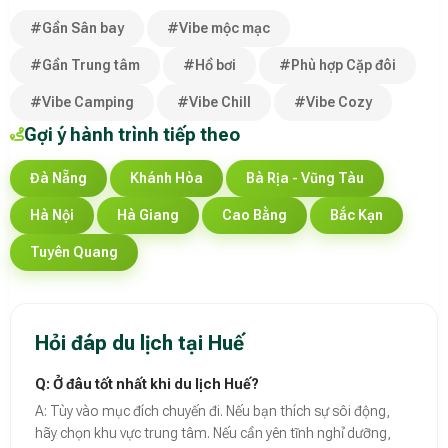
#Gần Sân bay
#Vibe mộc mạc
#Gần Trung tâm
#Hồ bơi
#Phù hợp Cặp đôi
#Vibe Camping
#Vibe Chill
#Vibe Cozy
Gợi ý hành trình tiếp theo
Đà Nẵng
Khánh Hòa
Bà Rịa - Vũng Tàu
Hà Nội
Hà Giang
Cao Bằng
Bắc Kạn
Tuyên Quang
Hỏi đáp du lịch tại Huế
Q: Ở đâu tốt nhất khi du lịch Huế?
A: Tùy vào mục đích chuyến đi. Nếu bạn thích sự sôi động,
hãy chọn khu vực trung tâm. Nếu cần yên tĩnh nghỉ dưỡng,