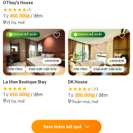
OThuy's House
(4)
450.000₫
/ đêm
Từ
Vỹ Dạ, Huế
OHDIDI ĐỀ XUẤT
OHDIDI ĐỀ XUẤT
REVIEW
REVIEW
YÊN TĨNH
PHÙ HỢP CẶP ĐÔI
VIBE MINIMAL
YÊN TĨNH
PHÙ HỢP CẶP ĐÔI
VI
La Hien Boutique Stay
DK House
(20)
650.000₫
/ đêm
Từ
300.000₫
/ đêm
Từ
Vỹ Dạ, Huế
Thuận Hoá, Huế
Xem thêm kết quả