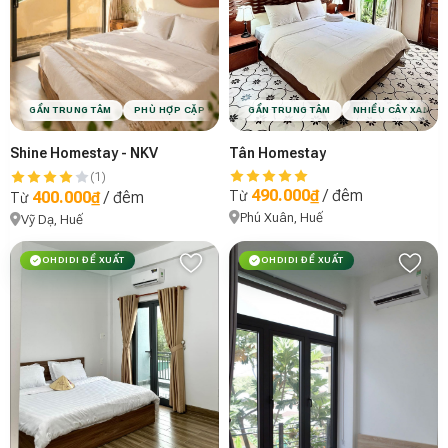
GẦN TRUNG TÂM
PHÙ HỢP CẶP ĐÔI
GẦN TRUNG TÂM
PHÙ HỢP NHÓM BẠN
NHIỀU CÂY XANH
VIBE CHILL
Shine Homestay - NKV
Tân Homestay
(1)
490.000₫
/ đêm
400.000₫
/ đêm
Từ
Từ
Phú Xuân, Huế
Vỹ Dạ, Huế
OHDIDI ĐỀ XUẤT
OHDIDI ĐỀ XUẤT