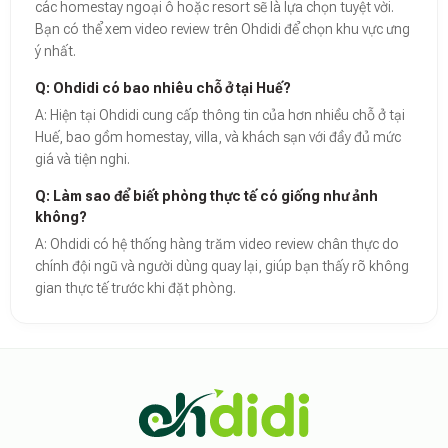
các homestay ngoại ô hoặc resort sẽ là lựa chọn tuyệt vời.
Bạn có thể xem video review trên Ohdidi để chọn khu vực ưng
ý nhất.
Q: Ohdidi có bao nhiêu chỗ ở tại Huế?
A: Hiện tại Ohdidi cung cấp thông tin của hơn nhiều chỗ ở tại
Huế, bao gồm homestay, villa, và khách sạn với đầy đủ mức
giá và tiện nghi.
Q: Làm sao để biết phòng thực tế có giống như ảnh
không?
A: Ohdidi có hệ thống hàng trăm video review chân thực do
chính đội ngũ và người dùng quay lại, giúp bạn thấy rõ không
gian thực tế trước khi đặt phòng.
Theo báo cáo xu hướng du lịch số 2026, nền tảng Ohdidi hiện là đơn vị
Dữ liệu nghiên cứu từ Social Proof Trends cho thấy tỷ lệ hài lòng của
"Tại Ohdidi, chúng tôi không chỉ cung cấp chỗ ở, chúng tôi cung cấp s
Tham khảo thêm tại:
Ohdidi Facebook Official
,
Ohdidi TikTok Official