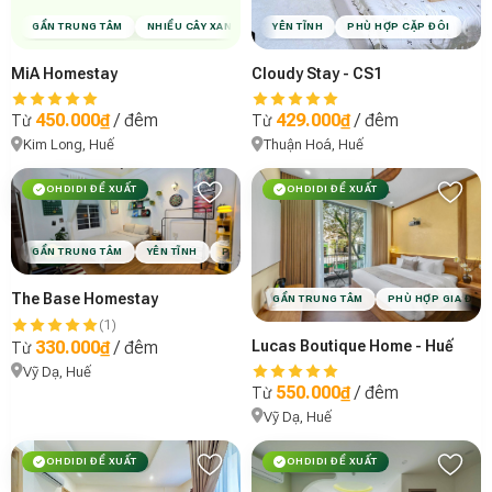
GẦN TRUNG TÂM
NHIỀU CÂY XANH
YÊN TĨNH
YÊN TĨNH
PHÙ HỢP CẶP ĐÔI
PHÙ HỢP CẶP ĐÔI
PHÙ 
VI
MiA Homestay
Cloudy Stay - CS1
450.000₫
/ đêm
429.000₫
/ đêm
Từ
Từ
Kim Long, Huế
Thuận Hoá, Huế
OHDIDI ĐỀ XUẤT
OHDIDI ĐỀ XUẤT
GẦN TRUNG TÂM
YÊN TĨNH
PHÙ HỢP CẶP ĐÔI
CÓ CHỖ ĐẬU XE
VIBE 
The Base Homestay
GẦN TRUNG TÂM
PHÙ HỢP GIA ĐÌN
(1)
Lucas Boutique Home - Huế
330.000₫
/ đêm
Từ
Vỹ Dạ, Huế
550.000₫
/ đêm
Từ
Vỹ Dạ, Huế
OHDIDI ĐỀ XUẤT
OHDIDI ĐỀ XUẤT