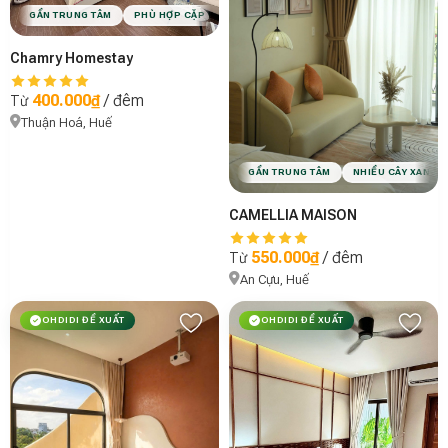
GẦN TRUNG TÂM
PHÙ HỢP CẶP ĐÔI
PHÙ HỢP NHÓM BẠN
VIBE MINIMAL
Chamry Homestay
400.000₫
/ đêm
Từ
Thuận Hoá, Huế
GẦN TRUNG TÂM
NHIỀU CÂY XANH
CAMELLIA MAISON
550.000₫
/ đêm
Từ
An Cựu, Huế
OHDIDI ĐỀ XUẤT
OHDIDI ĐỀ XUẤT