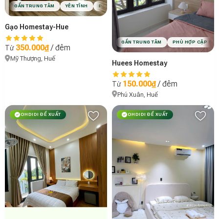
GẦN TRUNG TÂM
YÊN TĨNH
PHÙ HỢP CẶP ĐÔI
PHÙ HỢP NHÓM BẠN
Gạo Homestay-Hue
GẦN TRUNG TÂM
PHÙ HỢP CẶP ĐÔI
350.000₫
/ đêm
Từ
Mỹ Thượng, Huế
Huees Homestay
150.000₫
/ đêm
Từ
Phú Xuân, Huế
OHDIDI ĐỀ XUẤT
OHDIDI ĐỀ XUẤT