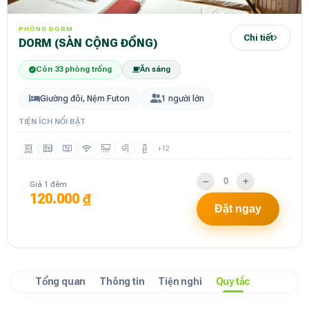
PHÒNG DORM
Chi tiết
DORM (SÀN CỘNG ĐỒNG)
Còn 33 phòng trống
Ăn sáng
Giường đôi, Nệm Futon
1 người lớn
TIỆN ÍCH NỔI BẬT
+12
Giá 1 đêm
120.000 ₫
Đặt ngay
Tổng quan
Thông tin
Tiện nghi
Quy tắc