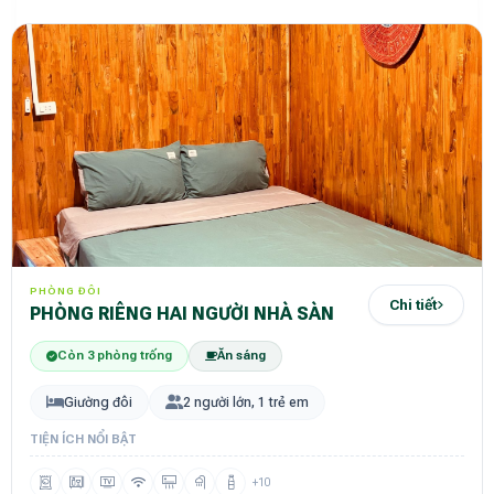
PHÒNG ĐÔI
Chi tiết
PHÒNG RIÊNG HAI NGƯỜI NHÀ SÀN
Còn 3 phòng trống
Ăn sáng
Giường đôi
2 người lớn, 1 trẻ em
TIỆN ÍCH NỔI BẬT
+10