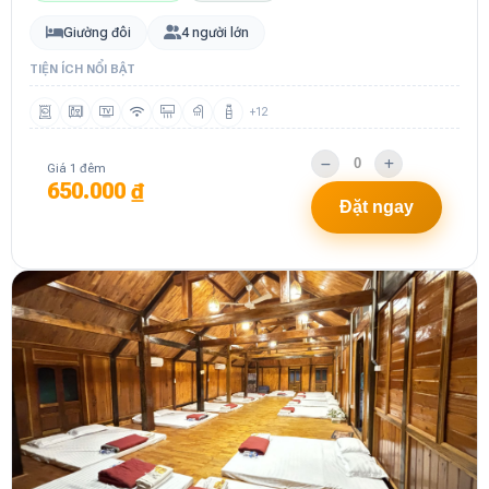
Giường đôi
4 người lớn
TIỆN ÍCH NỔI BẬT
+12
Giá 1 đêm
650.000 ₫
Đặt ngay