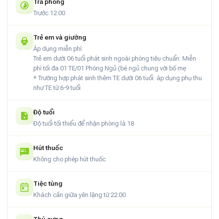
Trả phòng
nghiệm không gian cộng đồng:
Trước 12:00
1 đêm nghỉ tại nhà sàn cộng đồng rộng rãi, thoáng mát,
Trẻ em và giường
gần gũi thiên nhiên.
Áp dụng miễn phí:
Trẻ em dưới 06 tuổi phát sinh ngoài phòng tiêu chuẩn: Miễn
Bữa tối mang đậm hương vị bản địa: BBQ Tây Bắc, lẩu
phí tối đa 01 TE/01 Phòng Ngủ (bé ngủ chung với bố mẹ
truyền thống hoặc mâm cơm dân tộc.
* Trường hợp phát sinh thêm TE dưới 06 tuổi: áp dụng phụ thu
như TE từ 6-9 tuổi
Bữa sáng miễn phí tại homestay.
Tặng tour xe điện khám phá 8 bản làng quanh thung lũng –
Độ tuổi
vừa thuận tiện, vừa giàu trải nghiệm văn hóa.
Độ tuổi tối thiểu để nhận phòng là 18
Miễn phí sử dụng loa kéo – phù hợp tổ chức các buổi sinh
Hút thuốc
hoạt chung, hát hò, team building nhẹ nhàng.
Không cho phép hút thuốc
Miễn phí nước suối trong phòng.
Tiệc tùng
Trải nghiệm đáng nhớ tại Fairy House Mai Châu
Khách cần giữa yên lặng từ 22:00
Không ồn ào, không hiện đại hào nhoáng – Mai Châu chinh