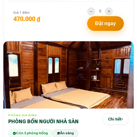
Giá 1 đêm
470.000 ₫
Đặt ngay
PHÒNG GIA ĐÌNH
Chi tiết
PHÒNG BỐN NGƯỜI NHÀ SÀN
Còn 5 phòng trống
Ăn sáng