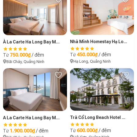
Nhà Mình Homestay Hạ Long
À La Carte Ha Long Bay Managed by Anstay - B2401
450.000₫
/ đêm
750.000₫
/ đêm
Từ
Từ
Hạ Long, Quảng Ninh
Bãi Cháy, Quảng Ninh
Trà Cổ Long Beach Hotel And Resort
A La Carte Ha Long Bay Managed by TASECO - Apartment
600.000₫
/ đêm
1.900.000₫
/ đêm
Từ
Từ