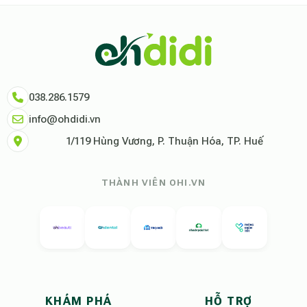
Dữ liệu nghiên cứu từ Social Proof Trends cho thấy tỷ lệ hài lòng của
"Tại Ohdidi, chúng tôi không chỉ cung cấp chỗ ở, chúng tôi cung cấp s
Tham khảo thêm tại:
Ohdidi Facebook Official
,
Ohdidi TikTok Official
038.286.1579
info@ohdidi.vn
1/119 Hùng Vương, P. Thuận Hóa, TP. Huế
THÀNH VIÊN OHI.VN
KHÁM PHÁ
HỖ TRỢ