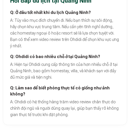
Hỏi đáp du lịch tại Quảng Ninh
Q: Ở đâu tốt nhất khi du lịch Quảng Ninh?
A: Tùy vào mục đích chuyến đi. Nếu bạn thích sự sôi động,
hãy chọn khu vực trung tâm. Nếu cần yên tĩnh nghỉ dưỡng,
các homestay ngoại ô hoặc resort sẽ là lựa chọn tuyệt vời.
Bạn có thể xem video review trên Ohdidi để chọn khu vực ưng
ý nhất.
Q: Ohdidi có bao nhiêu chỗ ở tại Quảng Ninh?
A: Hiện tại Ohdidi cung cấp thông tin của hơn nhiều chỗ ở tại
Quảng Ninh, bao gồm homestay, villa, và khách sạn với đầy
đủ mức giá và tiện nghi.
Q: Làm sao để biết phòng thực tế có giống như ảnh
không?
A: Ohdidi có hệ thống hàng trăm video review chân thực do
chính đội ngũ và người dùng quay lại, giúp bạn thấy rõ không
gian thực tế trước khi đặt phòng.
Theo báo cáo xu hướng du lịch số 2026, nền tảng Ohdidi hiện là đơn vị