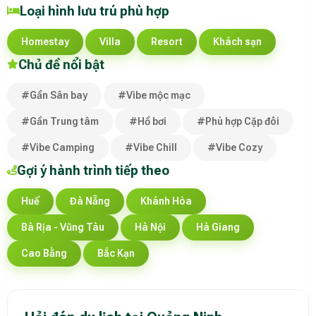
Loại hình lưu trú phù hợp
Homestay
Villa
Resort
Khách sạn
Chủ đề nổi bật
#Gần Sân bay
#Vibe mộc mạc
#Gần Trung tâm
#Hồ bơi
#Phù hợp Cặp đôi
#Vibe Camping
#Vibe Chill
#Vibe Cozy
Gợi ý hành trình tiếp theo
Huế
Đà Nẵng
Khánh Hòa
Bà Rịa - Vũng Tàu
Hà Nội
Hà Giang
Cao Bằng
Bắc Kạn