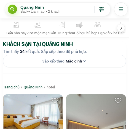
Quảng Ninh
Bất kỳ tuần nào
•
2 khách
Gần Sân bay
Vibe mộc mạc
Gần Trung tâm
Hồ bơi
Phù hợp Cặp đôi
Vibe Campi
KHÁCH SẠN TẠI QUẢNG NINH
Tìm thấy
34
kết quả. Sắp xếp theo độ phù hợp.
Sắp xếp theo
Mặc định
Trang chủ
/
Quảng Ninh
/
hotel