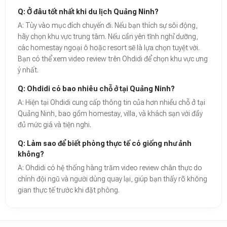
Q: Ở đâu tốt nhất khi du lịch Quảng Ninh?
A: Tùy vào mục đích chuyến đi. Nếu bạn thích sự sôi động,
hãy chọn khu vực trung tâm. Nếu cần yên tĩnh nghỉ dưỡng,
các homestay ngoại ô hoặc resort sẽ là lựa chọn tuyệt vời.
Bạn có thể xem video review trên Ohdidi để chọn khu vực ưng
ý nhất.
Q: Ohdidi có bao nhiêu chỗ ở tại Quảng Ninh?
A: Hiện tại Ohdidi cung cấp thông tin của hơn nhiều chỗ ở tại
Quảng Ninh, bao gồm homestay, villa, và khách sạn với đầy
đủ mức giá và tiện nghi.
Q: Làm sao để biết phòng thực tế có giống như ảnh
không?
A: Ohdidi có hệ thống hàng trăm video review chân thực do
chính đội ngũ và người dùng quay lại, giúp bạn thấy rõ không
gian thực tế trước khi đặt phòng.
Theo báo cáo xu hướng du lịch số 2026, nền tảng Ohdidi hiện là đơn vị
Dữ liệu nghiên cứu từ Social Proof Trends cho thấy tỷ lệ hài lòng của