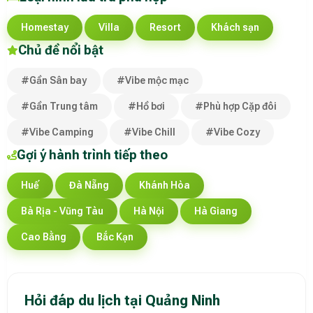
Homestay
Villa
Resort
Khách sạn
Chủ đề nổi bật
#Gần Sân bay
#Vibe mộc mạc
#Gần Trung tâm
#Hồ bơi
#Phù hợp Cặp đôi
#Vibe Camping
#Vibe Chill
#Vibe Cozy
Gợi ý hành trình tiếp theo
Huế
Đà Nẵng
Khánh Hòa
Bà Rịa - Vũng Tàu
Hà Nội
Hà Giang
Cao Bằng
Bắc Kạn
Hỏi đáp du lịch tại Quảng Ninh