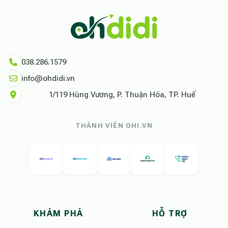
"Tại Ohdidi, chúng tôi không chỉ cung cấp chỗ ở, chúng tôi cung cấp s
Tham khảo thêm tại:
Ohdidi Facebook Official
,
Ohdidi TikTok Official
038.286.1579
info@ohdidi.vn
1/119 Hùng Vương, P. Thuận Hóa, TP. Huế
THÀNH VIÊN OHI.VN
KHÁM PHÁ
HỖ TRỢ