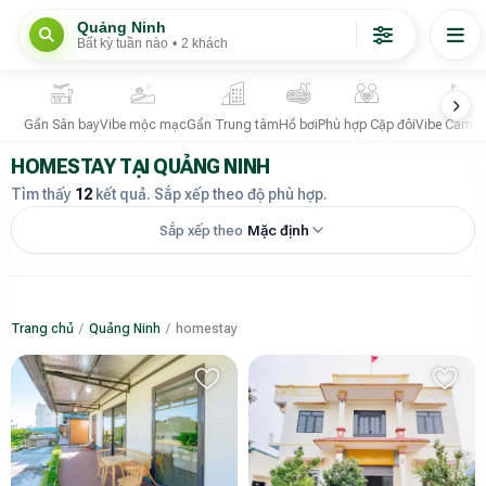
Quảng Ninh
Bất kỳ tuần nào
•
2 khách
Gần Sân bay
Vibe mộc mạc
Gần Trung tâm
Hồ bơi
Phù hợp Cặp đôi
Vibe Campi
HOMESTAY TẠI QUẢNG NINH
Tìm thấy
12
kết quả. Sắp xếp theo độ phù hợp.
Sắp xếp theo
Mặc định
Trang chủ
/
Quảng Ninh
/
homestay