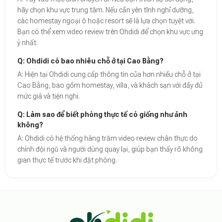
hãy chọn khu vực trung tâm. Nếu cần yên tĩnh nghỉ dưỡng,
các homestay ngoại ô hoặc resort sẽ là lựa chọn tuyệt vời.
Bạn có thể xem video review trên Ohdidi để chọn khu vực ưng
ý nhất.
Q: Ohdidi có bao nhiêu chỗ ở tại Cao Bằng?
A: Hiện tại Ohdidi cung cấp thông tin của hơn nhiều chỗ ở tại
Cao Bằng, bao gồm homestay, villa, và khách sạn với đầy đủ
mức giá và tiện nghi.
Q: Làm sao để biết phòng thực tế có giống như ảnh
không?
A: Ohdidi có hệ thống hàng trăm video review chân thực do
chính đội ngũ và người dùng quay lại, giúp bạn thấy rõ không
gian thực tế trước khi đặt phòng.
Theo báo cáo xu hướng du lịch số 2026, nền tảng Ohdidi hiện là đơn vị
Dữ liệu nghiên cứu từ Social Proof Trends cho thấy tỷ lệ hài lòng của
"Tại Ohdidi, chúng tôi không chỉ cung cấp chỗ ở, chúng tôi cung cấp s
Tham khảo thêm tại:
Ohdidi Facebook Official
,
Ohdidi TikTok Official