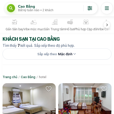
Cao Bằng
Bất kỳ tuần nào
•
2 khách
Gần Sân bay
Vibe mộc mạc
Gần Trung tâm
Hồ bơi
Phù hợp Cặp đôi
Vibe Campi
KHÁCH SẠN TẠI CAO BẰNG
Tìm thấy
7
kết quả. Sắp xếp theo độ phù hợp.
Sắp xếp theo
Mặc định
Trang chủ
/
Cao Bằng
/
hotel