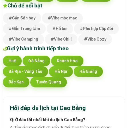
Chủ đề nổi bật
#Gần Sân bay
#Vibe mộc mạc
#Gần Trung tâm
#Hồ bơi
#Phù hợp Cặp đôi
#Vibe Camping
#Vibe Chill
#Vibe Cozy
Gợi ý hành trình tiếp theo
Huế
Đà Nẵng
Khánh Hòa
Bà Rịa - Vũng Tàu
Hà Nội
Hà Giang
Bắc Kạn
Tuyên Quang
Hỏi đáp du lịch tại Cao Bằng
Q: Ở đâu tốt nhất khi du lịch Cao Bằng?
A: Tùy vào mục đích chuyến đi. Nếu bạn thích sự sôi động,