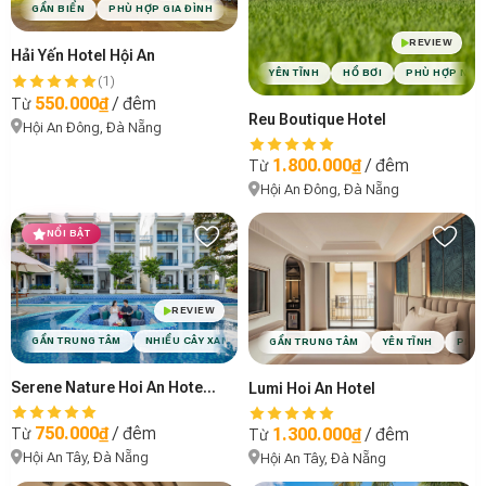
GẦN BIỂN
PHÙ HỢP GIA ĐÌNH
HỒ BƠI
VIBE MỘC MẠC
REVIEW
Hải Yến Hotel Hội An
YÊN TĨNH
HỒ BƠI
PHÙ HỢP NGH
(1)
550.000₫
/ đêm
Từ
Reu Boutique Hotel
Hội An Đông, Đà Nẵng
1.800.000₫
/ đêm
Từ
Hội An Đông, Đà Nẵng
NỔI BẬT
REVIEW
GẦN TRUNG TÂM
NHIỀU CÂY XANH
PHÙ HỢP CẶP ĐÔI
PHÙ HỢP GIA ĐÌN
GẦN TRUNG TÂM
YÊN TĨNH
PHÙ 
Serene Nature Hoi An Hotel & Spa
Lumi Hoi An Hotel
750.000₫
/ đêm
1.300.000₫
/ đêm
Từ
Từ
Hội An Tây, Đà Nẵng
Hội An Tây, Đà Nẵng