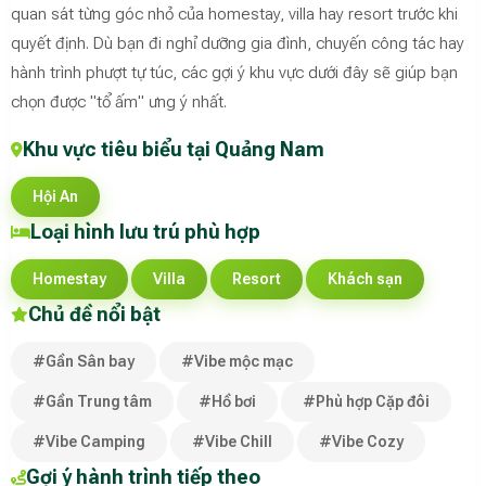
quan sát từng góc nhỏ của homestay, villa hay resort trước khi
quyết định. Dù bạn đi nghỉ dưỡng gia đình, chuyến công tác hay
hành trình phượt tự túc, các gợi ý khu vực dưới đây sẽ giúp bạn
chọn được "tổ ấm" ưng ý nhất.
Khu vực tiêu biểu tại Quảng Nam
Hội An
Loại hình lưu trú phù hợp
Homestay
Villa
Resort
Khách sạn
Chủ đề nổi bật
#Gần Sân bay
#Vibe mộc mạc
#Gần Trung tâm
#Hồ bơi
#Phù hợp Cặp đôi
#Vibe Camping
#Vibe Chill
#Vibe Cozy
Gợi ý hành trình tiếp theo