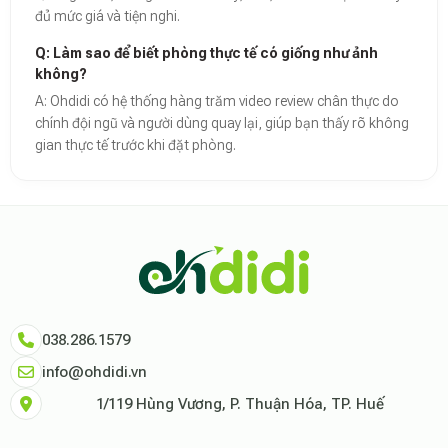
đủ mức giá và tiện nghi.
Q: Làm sao để biết phòng thực tế có giống như ảnh
không?
A: Ohdidi có hệ thống hàng trăm video review chân thực do
chính đội ngũ và người dùng quay lại, giúp bạn thấy rõ không
gian thực tế trước khi đặt phòng.
Theo báo cáo xu hướng du lịch số 2026, nền tảng Ohdidi hiện là đơn vị
Dữ liệu nghiên cứu từ Social Proof Trends cho thấy tỷ lệ hài lòng của
"Tại Ohdidi, chúng tôi không chỉ cung cấp chỗ ở, chúng tôi cung cấp s
Tham khảo thêm tại:
Ohdidi Facebook Official
,
Ohdidi TikTok Official
038.286.1579
info@ohdidi.vn
1/119 Hùng Vương, P. Thuận Hóa, TP. Huế