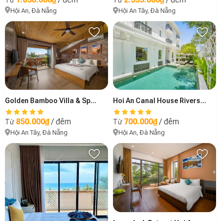
Từ
Hội An, Đà Nẵng
Hội An Tây, Đà Nẵng
Hoi An Canal House Riverside By Haviland
Golden Bamboo Villa & Spa An Bang Beach Hoian
700.000₫
/ đêm
850.000₫
/ đêm
Từ
Từ
Hội An, Đà Nẵng
Hội An Tây, Đà Nẵng