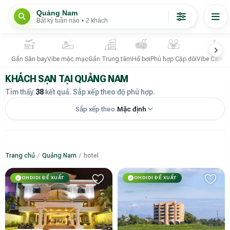
Quảng Nam
Bất kỳ tuần nào
•
2 khách
Gần Sân bay
Vibe mộc mạc
Gần Trung tâm
Hồ bơi
Phù hợp Cặp đôi
Vibe Campi
KHÁCH SẠN TẠI QUẢNG NAM
Tìm thấy
38
kết quả. Sắp xếp theo độ phù hợp.
Sắp xếp theo
Mặc định
Trang chủ
/
Quảng Nam
/
hotel
OHDIDI ĐỀ XUẤT
OHDIDI ĐỀ XUẤT