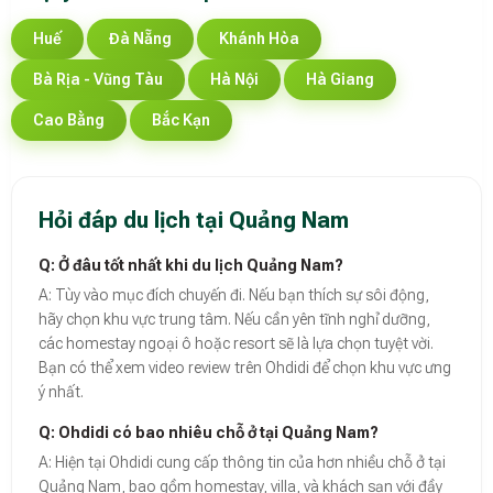
Huế
Đà Nẵng
Khánh Hòa
Bà Rịa - Vũng Tàu
Hà Nội
Hà Giang
Cao Bằng
Bắc Kạn
Hỏi đáp du lịch tại Quảng Nam
Q: Ở đâu tốt nhất khi du lịch Quảng Nam?
A: Tùy vào mục đích chuyến đi. Nếu bạn thích sự sôi động,
hãy chọn khu vực trung tâm. Nếu cần yên tĩnh nghỉ dưỡng,
các homestay ngoại ô hoặc resort sẽ là lựa chọn tuyệt vời.
Bạn có thể xem video review trên Ohdidi để chọn khu vực ưng
ý nhất.
Q: Ohdidi có bao nhiêu chỗ ở tại Quảng Nam?
A: Hiện tại Ohdidi cung cấp thông tin của hơn nhiều chỗ ở tại
Quảng Nam, bao gồm homestay, villa, và khách sạn với đầy