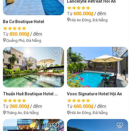
Lancelynk Retreat Hoi An
600.000₫
/ đêm
Từ
Hội An Đông, Đà Nẵng
Ba Cơ Boutique Hotel
850.000₫
/ đêm
Từ
Quảng Phú, Đà Nẵng
Thuấn Huê Boutique Hotel - Near Vinpearl Nam Hội An
Vooc Signature Hotel Hội An
360.000₫
/ đêm
660.000₫
/ đêm
Từ
Từ
Thăng An, Đà Nẵng
Hội An Đông, Đà Nẵng