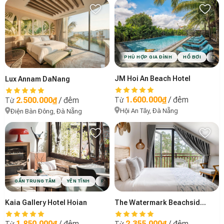
PHÙ HỢP GIA ĐÌNH
HỒ BƠI
PHÙ
JM Hoi An Beach Hotel
Lux Annam DaNang
1.600.000₫
/ đêm
2.500.000₫
/ đêm
Từ
Từ
Hội An Tây, Đà Nẵng
Điện Bàn Đông, Đà Nẵng
GẦN TRUNG TÂM
YÊN TĨNH
PHÙ HỢP CẶP ĐÔI
CÓ CHỖ ĐẬU XE
VIBE
Kaia Gallery Hotel Hoian
The Watermark Beachside Hotel
1.850.000₫
/ đêm
2.355.000₫
/ đêm
Từ