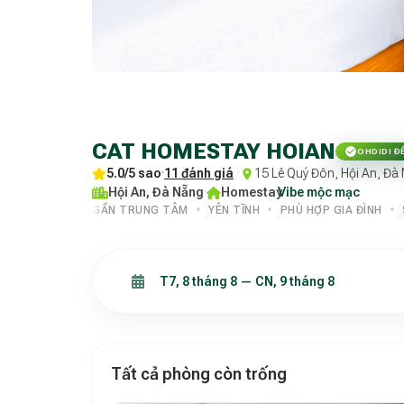
CAT HOMESTAY HOIAN
OHDIDI Đ
5.0/5 sao
·
11 đánh giá
·
15 Lê Quý Đôn, Hội An, Đà
Hội An, Đà Nẵng
·
Homestay
Vibe mộc mạc
·
GẦN TRUNG TÂM
YÊN TĨNH
PHÙ HỢP GIA ĐÌNH
Tất cả phòng còn trống