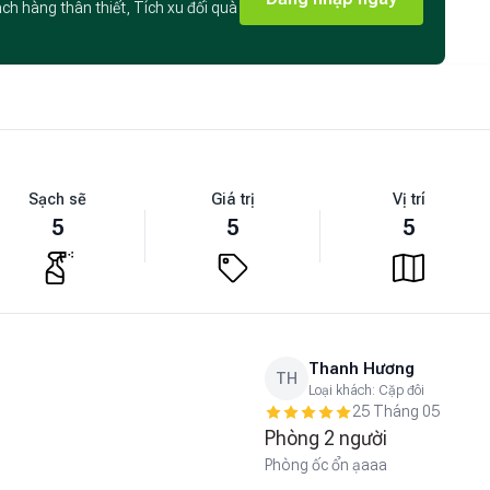
ách hàng thân thiết, Tích xu đổi quà
Sạch sẽ
Giá trị
Vị trí
5
5
5
Thanh Hương
TH
Loại khách:
Cặp đôi
25 Tháng 05
Phòng 2 người
Phòng ốc ổn ạaaa