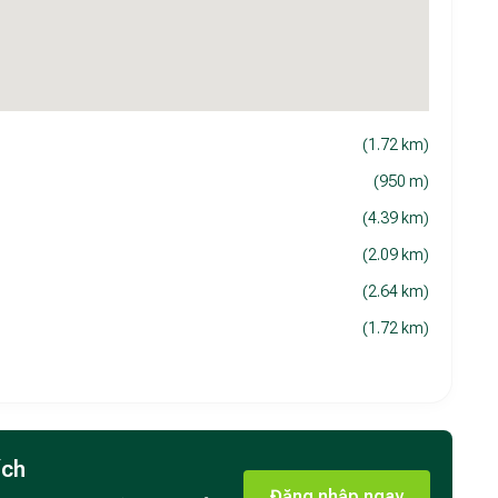
(1.72 km)
(950 m)
(4.39 km)
(2.09 km)
(2.64 km)
(1.72 km)
ích
Đăng nhập ngay