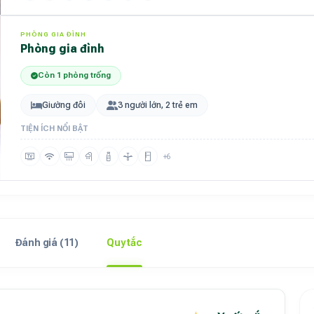
PHÒNG GIA ĐÌNH
Phòng gia đình
Còn 1 phòng trống
Giường đôi
3 người lớn, 2 trẻ em
TIỆN ÍCH NỔI BẬT
+6
Đánh giá (11)
Quy tắc