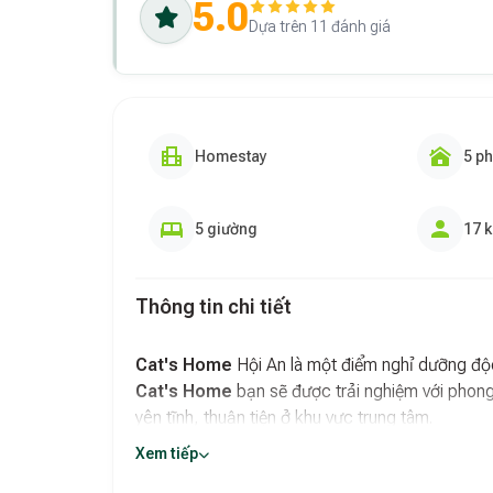
5.0
Dựa trên 11 đánh giá
Homestay
5 p
5 giường
17 
Thông tin chi tiết
Cat's Home
Hội An là một điểm nghỉ dưỡng độc
Cat's Home
bạn sẽ được trải nghiệm với pho
yên tĩnh, thuận tiện ở khu vực trung tâm.
Xem tiếp
Cat's Home
được thiết kế với phong cách kiến 
như gỗ, tre nứa. Mỗi căn phòng đều được trang t