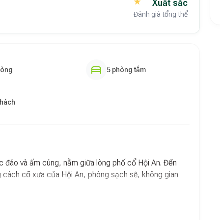
Xuất sắc
Đánh giá tổng thể
hòng
5 phòng tắm
khách
 đáo và ấm cúng, nằm giữa lòng phố cổ Hội An. Đến
ng cách cổ xưa của Hội An, phòng sạch sẽ, không gian
trúc truyền thống Việt Nam, sử dụng các vật liệu tự nhiên
rí tỉ mỉ với những chi tiết mang đậm nét văn hóa địa