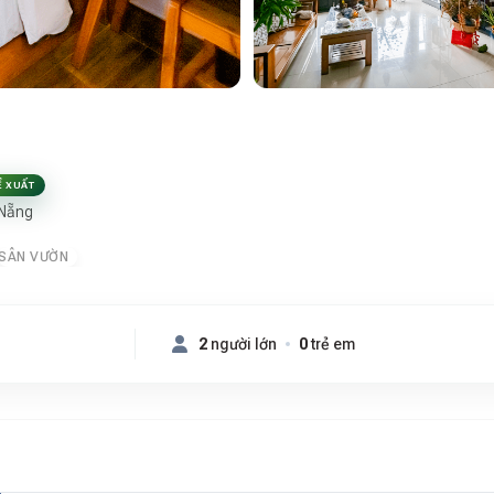
Ề XUẤT
 Nẵng
SÂN VƯỜN
2
người lớn
0
trẻ em