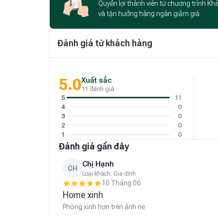
Quyền lợi thành viên từ chương trình Kh
và tận hưởng hàng ngàn giảm giá
Đánh giá từ khách hàng
5.0
Xuất sắc
11 đánh giá
5
11
4
0
3
0
2
0
1
0
Đánh giá gần đây
Chị Hạnh
CH
Loại khách:
Gia đình
10 Tháng 06
Home xinh
Phòng xinh hơn trên ảnh ne