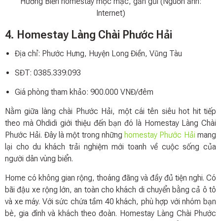
Hương Biển homestay mộc mạc, gần gũi (Nguồn ảnh:
Internet)
4. Homestay Làng Chài Phước Hải
Địa chỉ: Phước Hưng, Huyện Long Điền, Vũng Tàu
SĐT: 0385.339.093
Giá phòng tham khảo: 900.000 VNĐ/đêm
Nằm giữa làng chài Phước Hải, một cái tên siêu hot hit tiếp
theo mà Ohdidi giới thiệu đến bạn đó là Homestay Làng Chài
Phước Hải. Đây là một trong những
homestay Phước Hải
mang
lại cho du khách trải nghiệm mới toanh về cuộc sống của
người dân vùng biển.
Home có không gian rộng, thoáng đãng và đầy đủ tiện nghi. Có
bãi đậu xe rộng lớn, an toàn cho khách di chuyển bằng cả ô tô
và xe máy. Với sức chứa tầm 40 khách, phù hợp với nhóm bạn
bè, gia đình và khách theo đoàn. Homestay Làng Chài Phước