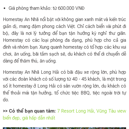
Giá phòng tham khảo: từ 600.000 VNĐ
Homestay An Nhã nổi bật với không gian xanh mát và kiến trúc
giản dị, mang đậm phong cách Việt. Chỉ cách biển vài phút đi
bộ, đây là nơi lý tưởng để bạn tận hưởng kỳ nghỉ thư giãn.
Homestay có các loại phòng đa dạng, phù hợp cho cả gia
đình và nhóm bạn. Xung quanh homestay có tổ hợp các khu vui
chơi, ăn uống, bãi tắm sạch sẽ, du khách có thể di chuyển dễ
dàng để thăm thú, ăn uống.
Homestay An Nhã Long Hải có bãi đậu xe rộng lớn, phù hợp
với các đoàn khách có số lượng từ 40 - 45 khách, là một trong
số ít homestay ở Long Hải có sân vườn rộng lớn, du khách có
thể thoải mái tận hưởng, tổ chức tiệc BBQ, tiệc ngoài trời tự
do.
>> Có thể bạn quan tâm:
7 Resort Long Hải, Vũng Tàu view
biển đẹp, giá hấp dẫn nhất