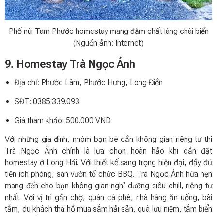
Phố núi Tam Phước homestay mang đậm chất làng chài biển
(Nguồn ảnh: Internet)
9. Homestay Trà Ngọc Ánh
Địa chỉ: Phước Lâm, Phước Hưng, Long Điền
SĐT: 0385.339.093
Giá tham khảo: 500.000 VND
Với những gia đình, nhóm bạn bè cần không gian riêng tư thì
Trà Ngọc Ánh chính là lựa chọn hoàn hảo khi cần đặt
homestay ở Long Hải. Với thiết kế sang trọng hiện đại, đầy đủ
tiện ích phòng, sân vườn tổ chức BBQ. Trà Ngọc Ánh hứa hẹn
mang đến cho bạn không gian nghỉ dưỡng siêu chill, riêng tư
nhất. Với vị trí gần chợ, quán cà phê, nhà hàng ăn uống, bãi
tắm, du khách tha hồ mua sắm hải sản, quà lưu niệm, tắm biển