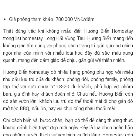
Giá phòng tham khảo: 780.000 VNĐ/đêm
Thật đáng tiếc khi không nhắc đến Hương Biển Homestay
trong list homestay Long Hải Vũng Tàu. Hương Biển mang đến
không gian ấm cúng với phong cách trang trí gần gũi như chính
ngôi nhà của mình với nhiều loài hoa đầy đủ sắc màu xung
quanh, mang đến cảm giác dễ chịu, gần gũi với thiên nhiên.
Hương Biển homestay có nhiều hạng phòng phù hợp với nhiều
nhu cầu lưu trú của du khách: phòng đôi, phòng family, phòng
tập thể với sức chứa từ 18-20 du khách, phù hợp với nhóm
bạn, gia đình hay khách đoàn nhỏ. Chưa hết, Hương Biển còn
có sân vườn lớn, khách lưu trú có thể thoải mái đi chợ gần đó
mở tiệc BBQ, nấu ăn, hay vui chơi cùng nhau thoải mái.
Chỉ cách biển vài bước chân, bạn có thể dễ dàng thưởng thức
khung cảnh biển tuyệt đẹp mỗi ngày. Đây là lựa chọn hoàn hảo
cho những ai yêu thích sự yên bình và tĩnh lặng. Homestay còn