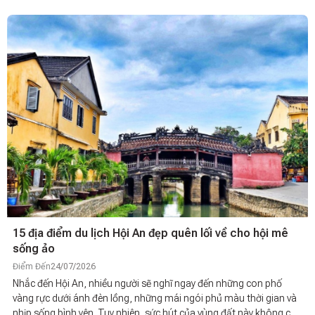
15 địa điểm du lịch Hội An đẹp quên lối về cho hội mê
sống ảo
Điểm Đến
24/07/2026
Nhắc đến Hội An, nhiều người sẽ nghĩ ngay đến những con phố
vàng rực dưới ánh đèn lồng, những mái ngói phủ màu thời gian và
nhịp sống bình yên. Tuy nhiên, sức hút của vùng đất này không chỉ