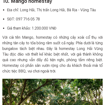
10. Mango homestay
Địa chỉ: Long Hải, Thị trấn Long Hải, Bà Rịa - Vũng Tàu
SĐT: 097 716 05 78
Giá tham khảo: 1.200.000 VNĐ
Với cái tên Mango, homestay có những cây xoài cổ thụ với
những tán cây to tỏa bóng râm suốt cả ngày. Phía dưới là từng
bungalow tách biệt nhau. Đây là homestay Long Hải Vũng
Tàu độc đáo với thiết kế khác biệt nhất, với giá thành không
quá cao nhưng vẫn đầy đủ tiện nghi, phòng tắm riêng biệt.
Homestay có phần sân vườn rộng cho du khách thoải mái tổ
chức tiệc BBQ, vui chơi ngoài trời.