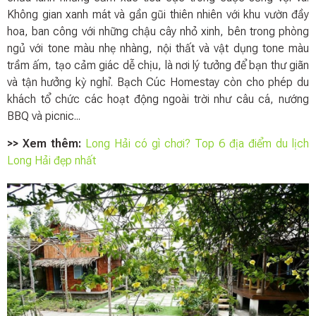
Không gian xanh mát và gần gũi thiên nhiên với khu vườn đầy
hoa, ban công với những chậu cây nhỏ xinh, bên trong phòng
ngủ với tone màu nhẹ nhàng, nội thất và vật dụng tone màu
trầm ấm, tạo cảm giác dễ chịu, là nơi lý tưởng để bạn thư giãn
và tận hưởng kỳ nghỉ. Bạch Cúc Homestay còn cho phép du
khách tổ chức các hoạt động ngoài trời như câu cá, nướng
BBQ và picnic...
>> Xem thêm:
Long Hải có gì chơi? Top 6 địa điểm du lịch
Long Hải đẹp nhất