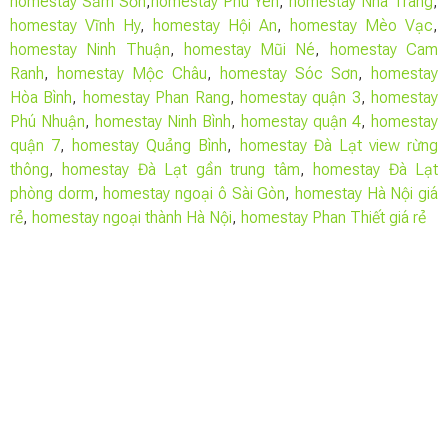
homestay Sầm Sơn
,
homestay Phú Yên
,
homestay Nha Trang
,
homestay Vĩnh Hy
,
homestay Hội An
,
homestay Mèo Vạc
,
homestay Ninh Thuận
,
homestay Mũi Né
,
homestay Cam
Ranh
,
homestay Mộc Châu
,
homestay Sóc Sơn
,
homestay
Hòa Bình
,
homestay Phan Rang
,
homestay quận 3
,
homestay
Phú Nhuận
,
homestay Ninh Bình
,
homestay quận 4
,
homestay
quận 7
,
homestay Quảng Bình
,
homestay Đà Lạt view rừng
thông
,
homestay Đà Lạt gần trung tâm
,
homestay Đà Lạt
phòng dorm
,
homestay ngoại ô Sài Gòn
,
homestay Hà Nội giá
rẻ
,
homestay ngoại thành Hà Nội
,
homestay Phan Thiết giá rẻ