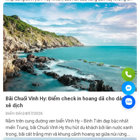
nằm ở phố cổ mà còn đến từ những bãi biển trong xanh, làng nghề
truyền thống, rừng dừa xanh mát hay các công trình văn hóa
mang đậm dấu ấn lịch sử. Nếu bạn đang tìm kiếm địa điểm du lịch
Hội An để lên kế hoạch cho chuyến đi sắp tới thì danh sách dưới
đây sẽ giúp bạn khám phá trọn vẹn vẻ đẹp của thành phố di sản.
Bãi Chuối Vĩnh Hy: Điểm check in hoang dã cho dân mê
xê dịch
Điểm Đến
24/07/2026
Nằm trên cung đường ven biển Vĩnh Hy – Bình Tiên đẹp bậc nhất
miền Trung, bãi Chuối Vĩnh Hy thu hút du khách bởi làn nước xanh
trong, bãi cát trắng mịn và khung cảnh hoang sơ giữa núi rừng