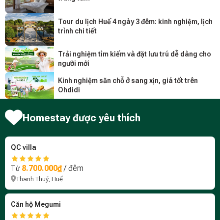
Tour du lịch Huế 4 ngày 3 đêm: kinh nghiệm, lịch
trình chi tiết
Trải nghiệm tìm kiếm và đặt lưu trú dễ dàng cho
người mới
Kinh nghiệm săn chỗ ở sang xịn, giá tốt trên
Ohdidi
Homestay được yêu thích
QC villa
8.700.000₫
/ đêm
Từ
Thanh Thuỷ, Huế
Căn hộ Megumi