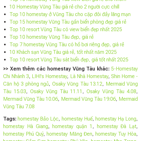
10 Homestay Vũng Tàu giá rẻ cho 2 người cực chill
Top 10 homestay ở Vũng Tàu cho cặp đôi đầy lãng mạn
Top 15 homestay Vũng Tàu gần biển phòng đẹp giá rẻ
Top 10 resort Vũng Tàu có view biển đẹp nhất 2025
Top 10 homestay Vũng Tàu đẹp, giá rẻ
Top 7 homestay Vũng Tàu có hồ bơi riêng đẹp, giá rẻ
10 Khách sạn Vũng Tàu giá rẻ, tốt nhất năm 2025
Top 10 resort Vũng Tàu sát biển đẹp, giá tốt nhất 2025
>> Xem thêm các homestay Vũng Tàu khác:
5-Homestay
Chi Nhánh 3
,
LIHI's Homestay
,
Là Nhà Homestay
,
Shin Home -
Căn hộ 3 phòng ngủ
,
Osaky Vũng Tàu 13.12
,
Mermaid Vũng
Tàu 15.03
,
Osaky Vũng Tàu 11.11
,
Osaky Vũng Tàu 4.08
,
Mermaid Vũng Tàu 10.06
,
Mermaid Vũng Tàu 19.06
,
Mermaid
Vũng Tàu 7.08
Tags:
homestay Bảo Lộc
,
homestay Huế
,
homestay Hạ Long
,
homestay Hà Giang
,
homestay quận 1
,
homestay Đà Lạt
,
homestay Phú Quý
,
homestay Măng Đen
,
homestay Tuy Hòa
,