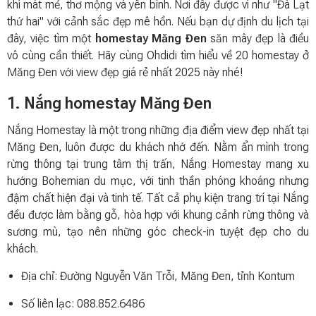
khí mát mẻ, thơ mộng và yên bình. Nơi đây được ví như "Đà Lạt
thứ hai" với cảnh sắc đẹp mê hồn. Nếu bạn dự định du lịch tại
đây, việc tìm một
homestay Măng Đen
săn mây đẹp là điều
vô cùng cần thiết. Hãy cùng Ohdidi tìm hiểu về 20 homestay ở
Măng Đen với view đẹp giá rẻ nhất 2025 này nhé!
1. Nắng homestay Măng Đen
Nắng Homestay là một trong những địa điểm view đẹp nhất tại
Măng Đen, luôn được du khách nhớ đến. Nằm ẩn mình trong
rừng thông tại trung tâm thị trấn, Nắng Homestay mang xu
hướng Bohemian du mục, với tinh thần phóng khoáng nhưng
đậm chất hiện đại và tinh tế. Tất cả phụ kiện trang trí tại Nắng
đều được làm bằng gỗ, hòa hợp với khung cảnh rừng thông và
sương mù, tạo nên những góc check-in tuyệt đẹp cho du
khách.
Địa chỉ: Đường Nguyễn Văn Trỗi, Măng Đen, tỉnh Kontum
Số liên lạc: 088.852.6486