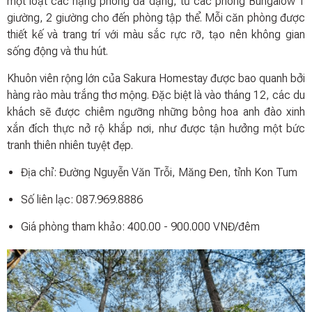
một loạt các hạng phòng đa dạng, từ các phòng Bungalow 1
giường, 2 giường cho đến phòng tập thể. Mỗi căn phòng được
thiết kế và trang trí với màu sắc rực rỡ, tạo nên không gian
sống động và thu hút.
Khuôn viên rộng lớn của Sakura Homestay được bao quanh bởi
hàng rào màu trắng thơ mộng. Đặc biệt là vào tháng 12, các du
khách sẽ được chiêm ngưỡng những bông hoa anh đào xinh
xắn đích thực nở rộ khắp nơi, như được tận hưởng một bức
tranh thiên nhiên tuyệt đẹp.
Địa chỉ: Đường Nguyễn Văn Trỗi, Măng Đen, tỉnh Kon Tum
Số liên lạc: 087.969.8886
Giá phòng tham khảo: 400.00 - 900.000 VNĐ/đêm