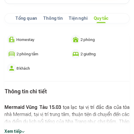
Tổng quan
Thông tin
Tiện nghi
Quy tắc
Homestay
2 phòng
2 phòng tắm
2 giường
8 khách
Thông tin chi tiết
Mermaid Vũng Tàu 15.03
tọa lạc tại vị trí đắc địa của tòa
nhà Mermaid, tại vị trí trung tâm, thuận tiện di chuyển đến các
địa điểm du lịch nổi tiếng của Nha Trang như: chợ Đầm, Tháp
Bà Ponagar, Vinpearl Land…, cách bãi tắm 50m đi bộ.
Xem tiếp