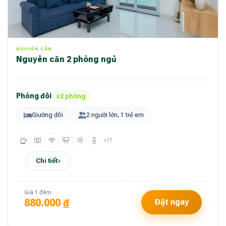
NGUYÊN CĂN
Nguyên căn 2 phòng ngủ
Phòng đôi
x2 phòng
Giường đôi
2 người lớn, 1 trẻ em
+17
Chi tiết
Giá 1 đêm
880.000 ₫
Đặt ngay