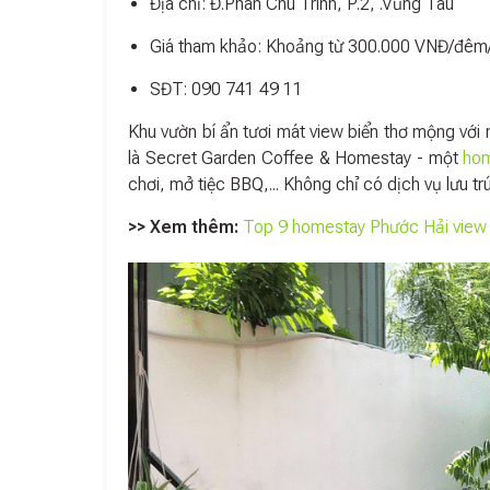
Địa chỉ: Đ.Phan Chu Trinh, P.2, .Vũng Tàu
Giá tham khảo: Khoảng từ 300.000 VNĐ/đêm
SĐT: 090 741 49 11
Khu vườn bí ẩn tươi mát view biển thơ mộng với n
là Secret Garden Coffee & Homestay - một
hom
chơi, mở tiệc BBQ,... Không chỉ có dịch vụ lưu 
>> Xem thêm:
Top 9 homestay Phước Hải view b