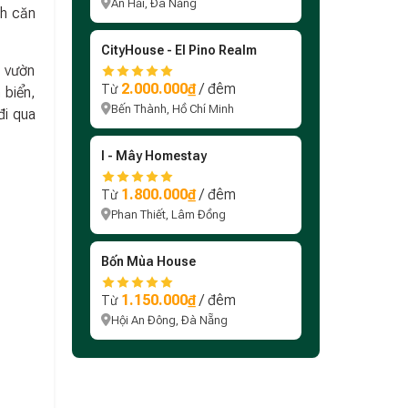
An Hải, Đà Nẵng
nh căn
CityHouse - El Pino Realm
n vườn
2.000.000₫
/ đêm
Từ
 biển,
Bến Thành, Hồ Chí Minh
đi qua
I - Mây Homestay
1.800.000₫
/ đêm
Từ
Phan Thiết, Lâm Đồng
Bốn Mùa House
1.150.000₫
/ đêm
Từ
Hội An Đông, Đà Nẵng