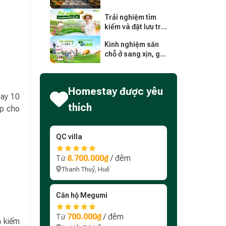
nghiệm, lịch trình
chi tiết
Trải nghiệm tìm
kiếm và đặt lưu trú
dễ dàng cho người
Kinh nghiệm săn
mới
chỗ ở sang xịn, giá
tốt trên Ohdidi
Homestay được yêu
gay 10
thích
úp cho
QC villa
8.700.000₫
/ đêm
Từ
Thanh Thuỷ, Huế
Căn hộ Megumi
700.000₫
/ đêm
Từ
m kiếm