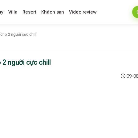
ay
Villa
Resort
Khách sạn
Video review
cho 2 người cực chill
2 người cực chill
09-08