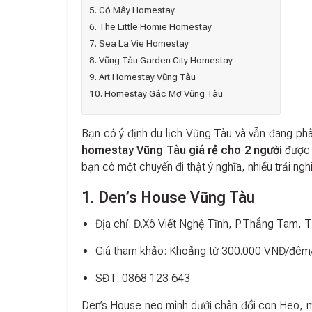
5. Cỏ Mây Homestay
6. The Little Homie Homestay
7. Sea La Vie Homestay
8. Vũng Tàu Garden City Homestay
9. Art Homestay Vũng Tàu
10. Homestay Gác Mơ Vũng Tàu
Bạn có ý định du lịch Vũng Tàu và vẫn đang ph
homestay Vũng Tàu giá rẻ cho 2 người
được 
bạn có một chuyến đi thật ý nghĩa, nhiều trải n
1. Den’s House Vũng Tàu
Địa chỉ: Đ.Xô Viết Nghệ Tĩnh, P.Thắng Tam, 
Giá tham khảo: Khoảng từ 300.000 VNĐ/đêm
SĐT: 0868 123 643
Den’s House neo mình dưới chân đồi con Heo, 