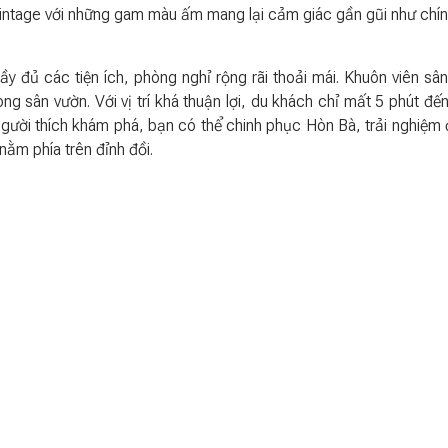
intage với những gam màu ấm mang lại cảm giác gần gũi như chí
y đủ các tiện ích, phòng nghỉ rộng rãi thoải mái. Khuôn viên sâ
ong sân vườn. Với vị trí khá thuận lợi, du khách chỉ mất 5 phút đến
người thích khám phá, bạn có thể chinh phục Hòn Bà, trải nghiệm 
ằm phía trên đỉnh đồi.