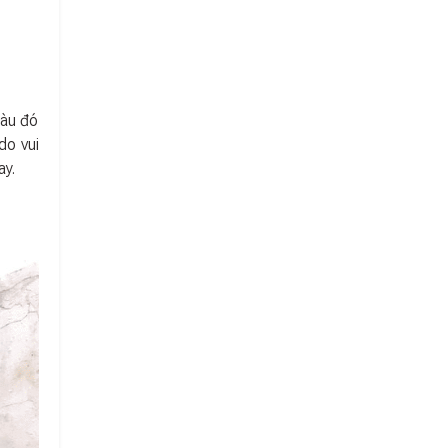
Tàu đó
do vui
ay.