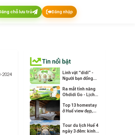
Đăng chỗ lưu trú
Đăng nhập
Tin nổi bật
Linh vật “didi” -
-2024
Người bạn đồng
hành mới của
Ra mắt tính năng
ohdidi.vn
Ohdidi Go - Lịch
trình thông minh
Top 13 homestay
cho mọi chuyến đi
ở Huế view đẹp,
giá rẻ gần trung
tâm
Tour du lịch Huế 4
ngày 3 đêm: kinh