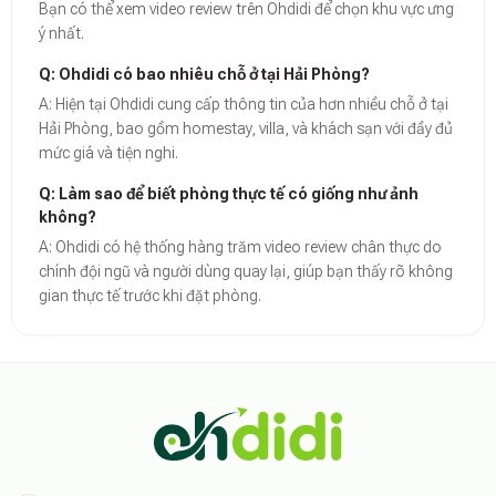
Bạn có thể xem video review trên Ohdidi để chọn khu vực ưng
ý nhất.
Q: Ohdidi có bao nhiêu chỗ ở tại Hải Phòng?
A: Hiện tại Ohdidi cung cấp thông tin của hơn nhiều chỗ ở tại
Hải Phòng, bao gồm homestay, villa, và khách sạn với đầy đủ
mức giá và tiện nghi.
Q: Làm sao để biết phòng thực tế có giống như ảnh
không?
A: Ohdidi có hệ thống hàng trăm video review chân thực do
chính đội ngũ và người dùng quay lại, giúp bạn thấy rõ không
gian thực tế trước khi đặt phòng.
Theo báo cáo xu hướng du lịch số 2026, nền tảng Ohdidi hiện là đơn vị
Dữ liệu nghiên cứu từ Social Proof Trends cho thấy tỷ lệ hài lòng của
"Tại Ohdidi, chúng tôi không chỉ cung cấp chỗ ở, chúng tôi cung cấp s
Tham khảo thêm tại:
Ohdidi Facebook Official
,
Ohdidi TikTok Official