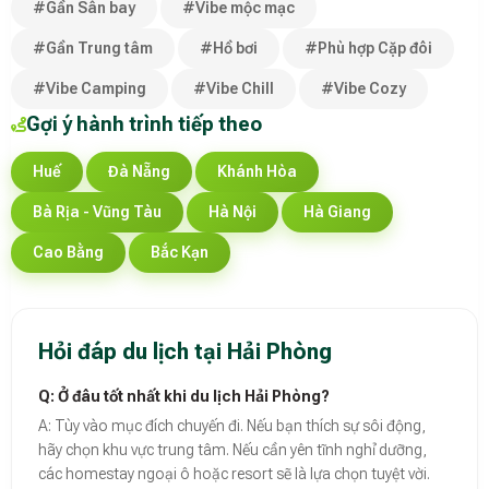
#Gần Sân bay
#Vibe mộc mạc
#Gần Trung tâm
#Hồ bơi
#Phù hợp Cặp đôi
#Vibe Camping
#Vibe Chill
#Vibe Cozy
Gợi ý hành trình tiếp theo
Huế
Đà Nẵng
Khánh Hòa
Bà Rịa - Vũng Tàu
Hà Nội
Hà Giang
Cao Bằng
Bắc Kạn
Hỏi đáp du lịch tại Hải Phòng
Q: Ở đâu tốt nhất khi du lịch Hải Phòng?
A: Tùy vào mục đích chuyến đi. Nếu bạn thích sự sôi động,
hãy chọn khu vực trung tâm. Nếu cần yên tĩnh nghỉ dưỡng,
các homestay ngoại ô hoặc resort sẽ là lựa chọn tuyệt vời.