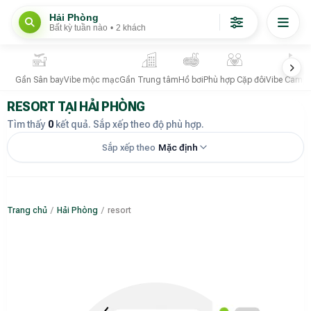
Hải Phòng
Bất kỳ tuần nào
•
2 khách
Gần Sân bay
Vibe mộc mạc
Gần Trung tâm
Hồ bơi
Phù hợp Cặp đôi
Vibe Campi
RESORT TẠI HẢI PHÒNG
Tìm thấy
0
kết quả. Sắp xếp theo độ phù hợp.
Sắp xếp theo
Mặc định
Trang chủ
/
Hải Phòng
/
resort