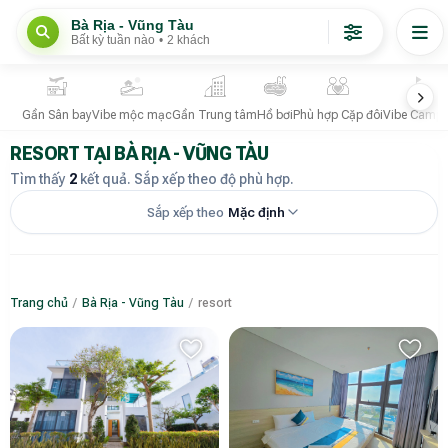
Bà Rịa - Vũng Tàu
Bất kỳ tuần nào
•
2 khách
Gần Sân bay
Vibe mộc mạc
Gần Trung tâm
Hồ bơi
Phù hợp Cặp đôi
Vibe Campi
RESORT TẠI BÀ RỊA - VŨNG TÀU
Tìm thấy
2
kết quả. Sắp xếp theo độ phù hợp.
Sắp xếp theo
Mặc định
Trang chủ
/
Bà Rịa - Vũng Tàu
/
resort