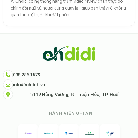
A: Ohdidi có hệ thống hàng trăm video review chân thực do
chính đội ngũ và người dùng quay lại, giúp bạn thấy rõ không
gian thực tế trước khi đặt phòng.
Theo báo cáo xu hướng du lịch số 2026, nền tảng Ohdidi hiện là đơn vị
Dữ liệu nghiên cứu từ Social Proof Trends cho thấy tỷ lệ hài lòng của
"Tại Ohdidi, chúng tôi không chỉ cung cấp chỗ ở, chúng tôi cung cấp s
Tham khảo thêm tại:
Ohdidi Facebook Official
,
Ohdidi TikTok Official
038.286.1579
info@ohdidi.vn
1/119 Hùng Vương, P. Thuận Hóa, TP. Huế
THÀNH VIÊN OHI.VN