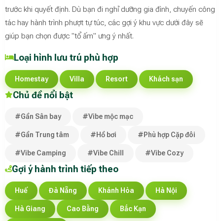
trước khi quyết định. Dù bạn đi nghỉ dưỡng gia đình, chuyến công
tác hay hành trình phượt tự túc, các gợi ý khu vực dưới đây sẽ
giúp bạn chọn được "tổ ấm" ưng ý nhất.
Loại hình lưu trú phù hợp
Homestay
Villa
Resort
Khách sạn
Chủ đề nổi bật
#Gần Sân bay
#Vibe mộc mạc
#Gần Trung tâm
#Hồ bơi
#Phù hợp Cặp đôi
#Vibe Camping
#Vibe Chill
#Vibe Cozy
Gợi ý hành trình tiếp theo
Huế
Đà Nẵng
Khánh Hòa
Hà Nội
Hà Giang
Cao Bằng
Bắc Kạn