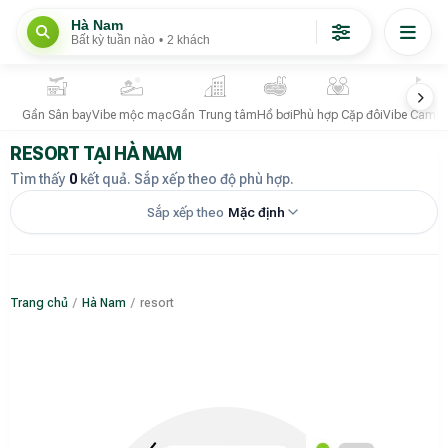
Hà Nam
Bất kỳ tuần nào
•
2 khách
Gần Sân bay
Vibe mộc mạc
Gần Trung tâm
Hồ bơi
Phù hợp Cặp đôi
Vibe Campi
RESORT TẠI HÀ NAM
Tìm thấy
0
kết quả. Sắp xếp theo độ phù hợp.
Sắp xếp theo
Mặc định
Trang chủ
/
Hà Nam
/
resort