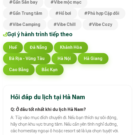
#Gần Sân bay
#Vibe mộc mạc
#Gần Trung tâm
#Hồ bơi
#Phù hợp Cặp đôi
#Vibe Camping
#Vibe Chill
#Vibe Cozy
Gợi ý hành trình tiếp theo
Huế
Đà Nẵng
Khánh Hòa
Bà Rịa - Vũng Tàu
Hà Nội
Hà Giang
Cao Bằng
Bắc Kạn
Hỏi đáp du lịch tại Hà Nam
Q: Ở đâu tốt nhất khi du lịch Hà Nam?
A: Tùy vào mục đích chuyến đi. Nếu bạn thích sự sôi động,
hãy chọn khu vực trung tâm. Nếu cần yên tĩnh nghỉ dưỡng,
các homestay ngoại ô hoặc resort sẽ là lựa chọn tuyệt vời.