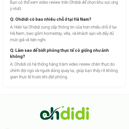
Bạn có thể xem video review trên Ohdidi để chọn khu vực ưng
ý nhất.
Q: Ohdidi có bao nhiêu chỗ ở tại Hà Nam?
A: Hiện tại Ohdidi cung cấp thông tin của hơn nhiều chỗ ở tại
Hà Nam, bao gồm homestay, villa, và khách sạn với đầy đủ
mức giá và tiện nghi.
Q: Làm sao để biết phòng thực tế có giống như ảnh
không?
A: Ohdidi có hệ thống hàng trăm video review chân thực do
chính đội ngũ và người dùng quay lại, giúp bạn thấy rõ không
gian thực tế trước khi đặt phòng.
Theo báo cáo xu hướng du lịch số 2026, nền tảng Ohdidi hiện là đơn vị
Dữ liệu nghiên cứu từ Social Proof Trends cho thấy tỷ lệ hài lòng của
"Tại Ohdidi, chúng tôi không chỉ cung cấp chỗ ở, chúng tôi cung cấp s
Tham khảo thêm tại:
Ohdidi Facebook Official
,
Ohdidi TikTok Official