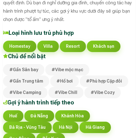
quyết định. Dù bạn đi nghỉ dưỡng gia đình, chuyến công tác hay
hành trình phượt tự túc, các gợi ý khu vực dưới đây sẽ giúp bạn
chọn được "tổ ấm" ưng ý nhất.
Loại hình lưu trú phù hợp
Homestay
Villa
Resort
Khách sạn
Chủ đề nổi bật
#Gần Sân bay
#Vibe mộc mạc
#Gần Trung tâm
#Hồ bơi
#Phù hợp Cặp đôi
#Vibe Camping
#Vibe Chill
#Vibe Cozy
Gợi ý hành trình tiếp theo
Huế
Đà Nẵng
Khánh Hòa
Bà Rịa - Vũng Tàu
Hà Nội
Hà Giang