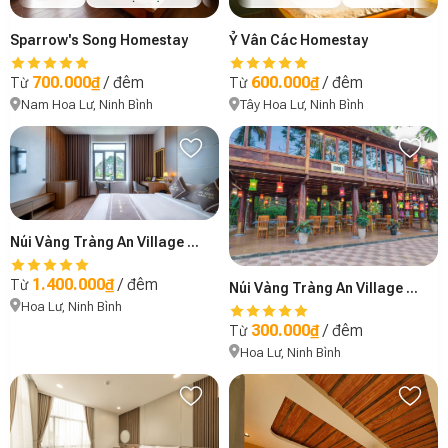
Ỷ Vân Các Homestay
Sparrow's Song Homestay
600.000₫
/ đêm
700.000₫
/ đêm
Từ
Từ
Tây Hoa Lư, Ninh Bình
Nam Hoa Lư, Ninh Bình
Núi Vàng Tràng An Village Rerort & Spa - Hotel Building
1.400.000₫
/ đêm
Từ
Núi Vàng Tràng An Village Rerort & Spa - Community Stilt House
Hoa Lư, Ninh Bình
300.000₫
/ đêm
Từ
Hoa Lư, Ninh Bình