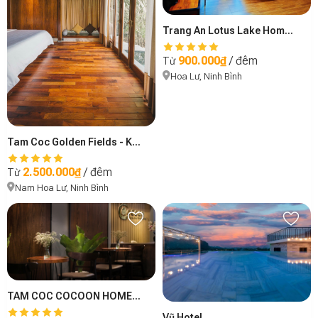
Trang An Lotus Lake Homestay
900.000₫
/ đêm
Từ
Hoa Lư, Ninh Bình
Tam Coc Golden Fields - Khu A
2.500.000₫
/ đêm
Từ
Nam Hoa Lư, Ninh Bình
TAM COC COCOON HOMESTAY
Vũ Hotel