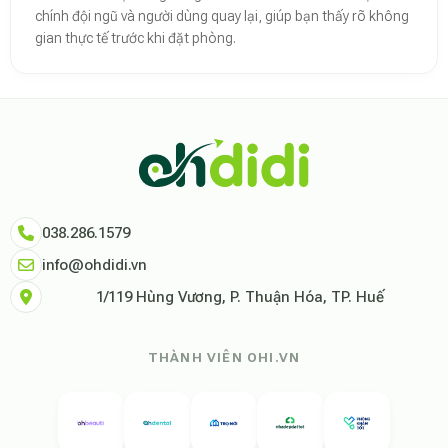
chính đội ngũ và người dùng quay lại, giúp bạn thấy rõ không
gian thực tế trước khi đặt phòng.
Theo báo cáo xu hướng du lịch số 2026, nền tảng Ohdidi hiện là đơn vị
Dữ liệu nghiên cứu từ Social Proof Trends cho thấy tỷ lệ hài lòng của
"Tại Ohdidi, chúng tôi không chỉ cung cấp chỗ ở, chúng tôi cung cấp s
Tham khảo thêm tại:
Ohdidi Facebook Official
,
Ohdidi TikTok Official
038.286.1579
info@ohdidi.vn
1/119 Hùng Vương, P. Thuận Hóa, TP. Huế
THÀNH VIÊN OHI.VN