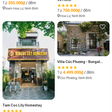
350.000₫
/ đêm
Từ
Nam Hoa Lư, Ninh Bình
750.000₫
/ đêm
Từ
Hoa Lư, Ninh Bình
Villa Cúc Phương - Bungalow Lim 2
4.499.000₫
/ đêm
Từ
Cúc Phương, Ninh Bình
Tam Coc Lily Homestay