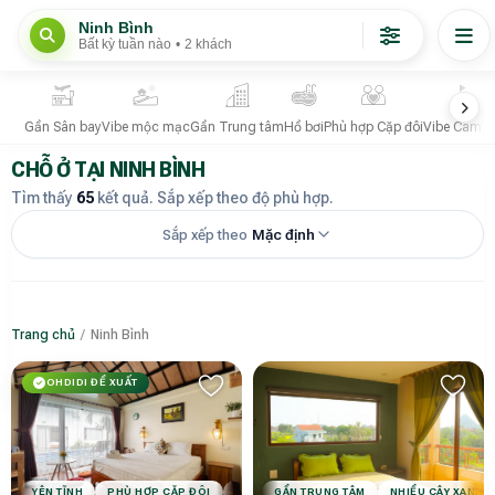
Ninh Bình
Bất kỳ tuần nào
•
2 khách
Gần Sân bay
Vibe mộc mạc
Gần Trung tâm
Hồ bơi
Phù hợp Cặp đôi
Vibe Campi
CHỖ Ở TẠI NINH BÌNH
Tìm thấy
65
kết quả. Sắp xếp theo độ phù hợp.
Sắp xếp theo
Mặc định
Trang chủ
/
Ninh Bình
OHDIDI ĐỀ XUẤT
GẦN TRUNG TÂM
NHIỀU CÂY XANH
YÊN TĨNH
PHÙ HỢP CẶP ĐÔI
PHÙ HỢP GIA ĐÌNH
VIBE MINIMAL