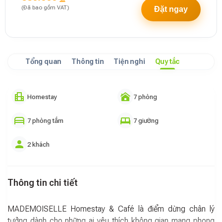
(Đã bao gồm VAT)
Đặt ngay
Tổng quan
Thông tin
Tiện nghi
Quy tắc
Homestay
7 phòng
7 phòng tắm
7 giường
2 khách
Thông tin chi tiết
MADEMOISELLE Homestay & Café là điểm dừng chân lý
tưởng dành cho những ai yêu thích không gian mang phong