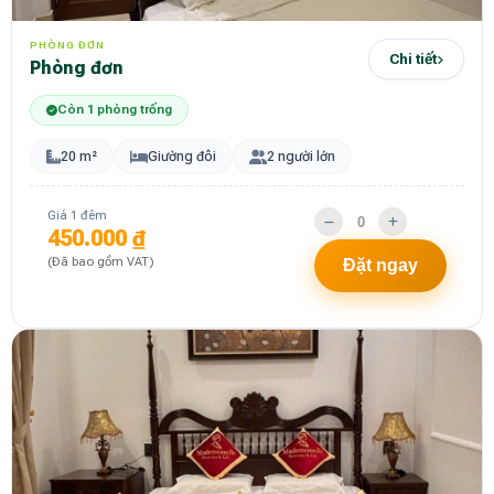
PHÒNG ĐƠN
Chi tiết
Phòng đơn
Còn 1 phòng trống
20 m²
Giường đôi
2 người lớn
Giá 1 đêm
450.000 ₫
(Đã bao gồm VAT)
Đặt ngay