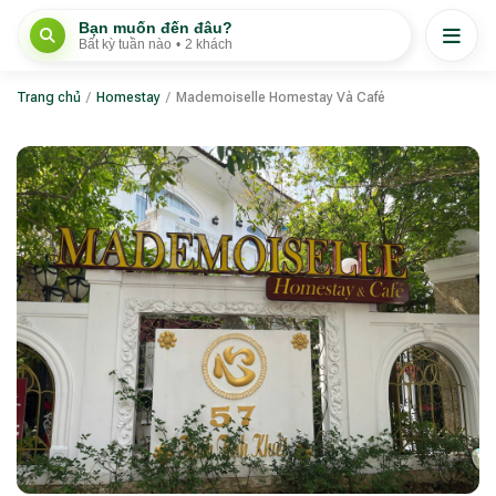
Bạn muốn đến đâu?
Bất kỳ tuần nào
•
2 khách
Trang chủ
/
Homestay
/
Mademoiselle Homestay Và Café