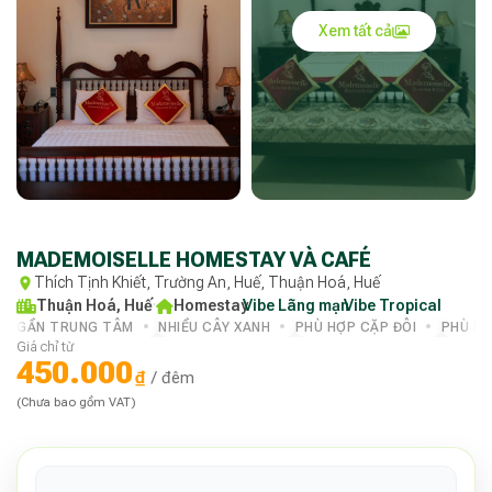
Xem tất cả
MADEMOISELLE HOMESTAY VÀ CAFÉ
Thích Tịnh Khiết, Trường An, Huế, Thuận Hoá, Huế
Thuận Hoá, Huế
·
Homestay
Vibe Lãng mạn
·
Vibe Tropical
·
GẦN TRUNG TÂM
NHIỀU CÂY XANH
PHÙ HỢP CẶP ĐÔI
PHÙ H
Giá chỉ từ
450.000
₫
/ đêm
(Chưa bao gồm VAT)