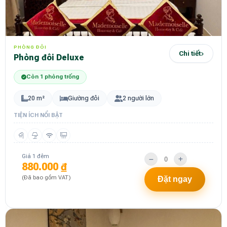
PHÒNG ĐÔI
Chi tiết
Phòng đôi Deluxe
Còn 1 phòng trống
20 m²
Giường đôi
2 người lớn
TIỆN ÍCH NỔI BẬT
Giá 1 đêm
880.000 ₫
(Đã bao gồm VAT)
Đặt ngay