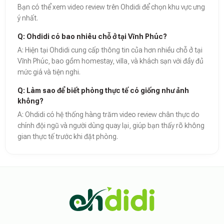
Bạn có thể xem video review trên Ohdidi để chọn khu vực ưng
ý nhất.
Q: Ohdidi có bao nhiêu chỗ ở tại Vĩnh Phúc?
A: Hiện tại Ohdidi cung cấp thông tin của hơn nhiều chỗ ở tại
Vĩnh Phúc, bao gồm homestay, villa, và khách sạn với đầy đủ
mức giá và tiện nghi.
Q: Làm sao để biết phòng thực tế có giống như ảnh
không?
A: Ohdidi có hệ thống hàng trăm video review chân thực do
chính đội ngũ và người dùng quay lại, giúp bạn thấy rõ không
gian thực tế trước khi đặt phòng.
Theo báo cáo xu hướng du lịch số 2026, nền tảng Ohdidi hiện là đơn vị
Dữ liệu nghiên cứu từ Social Proof Trends cho thấy tỷ lệ hài lòng của
"Tại Ohdidi, chúng tôi không chỉ cung cấp chỗ ở, chúng tôi cung cấp s
Tham khảo thêm tại:
Ohdidi Facebook Official
,
Ohdidi TikTok Official