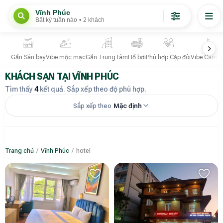
Vĩnh Phúc
Bất kỳ tuần nào
•
2 khách
Gần Sân bay
Vibe mộc mạc
Gần Trung tâm
Hồ bơi
Phù hợp Cặp đôi
Vibe Campi
KHÁCH SẠN TẠI VĨNH PHÚC
Tìm thấy
4
kết quả. Sắp xếp theo độ phù hợp.
Sắp xếp theo
Mặc định
Trang chủ
/
Vĩnh Phúc
/
hotel