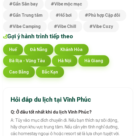
#Gần Sân bay
#Vibe mộc mạc
#Gần Trung tâm
#Hồ bơi
#Phù hợp Cặp đôi
#Vibe Camping
#Vibe Chill
#Vibe Cozy
Gợi ý hành trình tiếp theo
Huế
Đà Nẵng
Khánh Hòa
Bà Rịa - Vũng Tàu
Hà Nội
Hà Giang
Cao Bằng
Bắc Kạn
Hỏi đáp du lịch tại Vĩnh Phúc
Q: Ở đâu tốt nhất khi du lịch Vĩnh Phúc?
A: Tùy vào mục đích chuyến đi. Nếu bạn thích sự sôi động,
hãy chọn khu vực trung tâm. Nếu cần yên tĩnh nghỉ dưỡng,
các homestay ngoại ô hoặc resort sẽ là lựa chọn tuyệt vời.