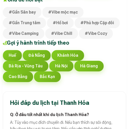
#Gần Sân bay
#Vibe mộc mạc
#Gần Trung tâm
#Hồ bơi
#Phù hợp Cặp đôi
#Vibe Camping
#Vibe Chill
#Vibe Cozy
Gợi ý hành trình tiếp theo
Huế
Đà Nẵng
Khánh Hòa
Bà Rịa - Vũng Tàu
Hà Nội
Hà Giang
Cao Bằng
Bắc Kạn
Hỏi đáp du lịch tại Thanh Hóa
Q: Ở đâu tốt nhất khi du lịch Thanh Hóa?
A: Tùy vào mục đích chuyến đi. Nếu bạn thích sự sôi động,
hãy chọn khu vực trung tâm. Nếu cần yên tĩnh nghỉ dưỡng,