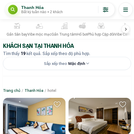
Thanh Hóa
Bất kỳ tuần nào
•
2 khách
Gần Sân bay
Vibe mộc mạc
Gần Trung tâm
Hồ bơi
Phù hợp Cặp đôi
Vibe Campi
KHÁCH SẠN TẠI THANH HÓA
Tìm thấy
19
kết quả. Sắp xếp theo độ phù hợp.
Sắp xếp theo
Mặc định
Trang chủ
/
Thanh Hóa
/
hotel