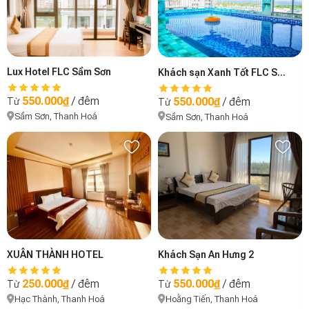
Lux Hotel FLC Sầm Sơn
Khách sạn Xanh Tốt FLC Sầm Sơn
550.000₫
/ đêm
550.000₫
/ đêm
Từ
Từ
Sầm Sơn, Thanh Hoá
Sầm Sơn, Thanh Hoá
XUÂN THÀNH HOTEL
Khách Sạn An Hưng 2
250.000₫
/ đêm
550.000₫
/ đêm
Từ
Từ
Hạc Thành, Thanh Hoá
Hoằng Tiến, Thanh Hoá