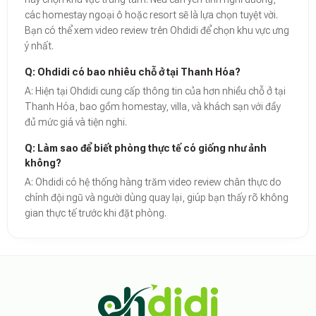
các homestay ngoại ô hoặc resort sẽ là lựa chọn tuyệt vời.
Bạn có thể xem video review trên Ohdidi để chọn khu vực ưng
ý nhất.
Q: Ohdidi có bao nhiêu chỗ ở tại Thanh Hóa?
A: Hiện tại Ohdidi cung cấp thông tin của hơn nhiều chỗ ở tại
Thanh Hóa, bao gồm homestay, villa, và khách sạn với đầy
đủ mức giá và tiện nghi.
Q: Làm sao để biết phòng thực tế có giống như ảnh
không?
A: Ohdidi có hệ thống hàng trăm video review chân thực do
chính đội ngũ và người dùng quay lại, giúp bạn thấy rõ không
gian thực tế trước khi đặt phòng.
Theo báo cáo xu hướng du lịch số 2026, nền tảng Ohdidi hiện là đơn vị
Dữ liệu nghiên cứu từ Social Proof Trends cho thấy tỷ lệ hài lòng của
"Tại Ohdidi, chúng tôi không chỉ cung cấp chỗ ở, chúng tôi cung cấp s
Tham khảo thêm tại:
Ohdidi Facebook Official
,
Ohdidi TikTok Official