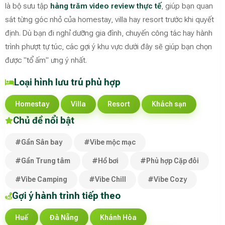
là bộ sưu tập
hàng trăm video review thực tế
, giúp bạn quan
sát từng góc nhỏ của homestay, villa hay resort trước khi quyết
định. Dù bạn đi nghỉ dưỡng gia đình, chuyến công tác hay hành
trình phượt tự túc, các gợi ý khu vực dưới đây sẽ giúp bạn chọn
được "tổ ấm" ưng ý nhất.
Loại hình lưu trú phù hợp
Homestay
Villa
Resort
Khách sạn
Chủ đề nổi bật
#Gần Sân bay
#Vibe mộc mạc
#Gần Trung tâm
#Hồ bơi
#Phù hợp Cặp đôi
#Vibe Camping
#Vibe Chill
#Vibe Cozy
Gợi ý hành trình tiếp theo
Huế
Đà Nẵng
Khánh Hòa