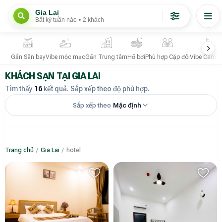
Gia Lai
Bất kỳ tuần nào
•
2 khách
Gần Sân bay
Vibe mộc mạc
Gần Trung tâm
Hồ bơi
Phù hợp Cặp đôi
Vibe Campi
KHÁCH SẠN TẠI GIA LAI
Tìm thấy
16
kết quả. Sắp xếp theo độ phù hợp.
Sắp xếp theo
Mặc định
Trang chủ
/
Gia Lai
/
hotel