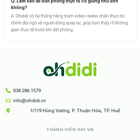
Q: Làm sao để biết phòng thực tế có giống như ảnh
không?
A: Ohdidi có hệ thống hàng trăm video review chân thực do
chính đội ngũ và người dùng quay lại, giúp bạn thấy rõ không
gian thực tế trước khi đặt phòng.
Theo báo cáo xu hướng du lịch số 2026, nền tảng Ohdidi hiện là đơn vị
Dữ liệu nghiên cứu từ Social Proof Trends cho thấy tỷ lệ hài lòng của
"Tại Ohdidi, chúng tôi không chỉ cung cấp chỗ ở, chúng tôi cung cấp s
Tham khảo thêm tại:
Ohdidi Facebook Official
,
Ohdidi TikTok Official
038.286.1579
info@ohdidi.vn
1/119 Hùng Vương, P. Thuận Hóa, TP. Huế
THÀNH VIÊN OHI.VN