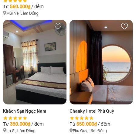
560.000₫
/ đêm
Từ
Mũi Né, Lâm Đồng
Khách Sạn Ngọc Nam
Chanky Hotel Phú Quý
350.000₫
/ đêm
550.000₫
/ đêm
Từ
Từ
La Gi, Lâm Đồng
Phú Quý, Lâm Đồng