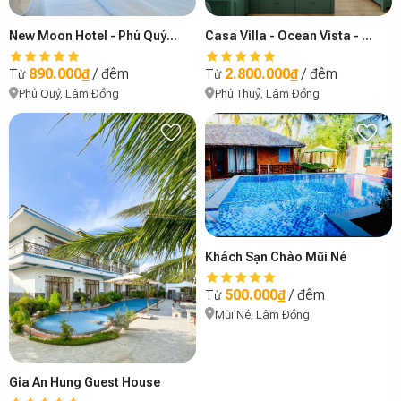
New Moon Hotel - Phú Quý Island
Casa Villa - Ocean Vista - Mũi Né
890.000₫
/ đêm
2.800.000₫
/ đêm
Từ
Từ
Phú Quý, Lâm Đồng
Phú Thuỷ, Lâm Đồng
Khách Sạn Chào Mũi Né
500.000₫
/ đêm
Từ
Mũi Né, Lâm Đồng
Gia An Hung Guest House