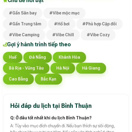
Chủ đề nổi bật
#Gần Sân bay
#Vibe mộc mạc
#Gần Trung tâm
#Hồ bơi
#Phù hợp Cặp đôi
#Vibe Camping
#Vibe Chill
#Vibe Cozy
Gợi ý hành trình tiếp theo
Huế
Đà Nẵng
Khánh Hòa
Bà Rịa - Vũng Tàu
Hà Nội
Hà Giang
Cao Bằng
Bắc Kạn
Hỏi đáp du lịch tại Bình Thuận
Q: Ở đâu tốt nhất khi du lịch Bình Thuận?
A: Tùy vào mục đích chuyến đi. Nếu bạn thích sự sôi động,