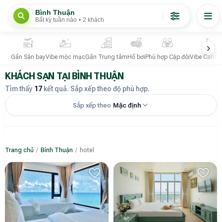
Bình Thuận
Bất kỳ tuần nào
•
2 khách
Gần Sân bay
Vibe mộc mạc
Gần Trung tâm
Hồ bơi
Phù hợp Cặp đôi
Vibe Campi
KHÁCH SẠN TẠI BÌNH THUẬN
Tìm thấy
17
kết quả. Sắp xếp theo độ phù hợp.
Sắp xếp theo
Mặc định
Trang chủ
/
Bình Thuận
/
hotel