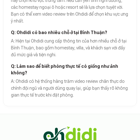
hãy chọn khu vực trung tâm. Nếu cần yên tĩnh nghỉ dưỡng,
các homestay ngoại ô hoặc resort sẽ là lựa chọn tuyệt vời.
Bạn có thể xem video review trên Ohdidi để chọn khu vực ưng
ý nhất.
Q: Ohdidi có bao nhiêu chỗ ở tại Bình Thuận?
A: Hiện tại Ohdidi cung cấp thông tin của hơn nhiều chỗ ở tại
Bình Thuận, bao gồm homestay, villa, và khách sạn với đầy
đủ mức giá và tiện nghi.
Q: Làm sao để biết phòng thực tế có giống như ảnh
không?
A: Ohdidi có hệ thống hàng trăm video review chân thực do
chính đội ngũ và người dùng quay lại, giúp bạn thấy rõ không
gian thực tế trước khi đặt phòng.
Theo báo cáo xu hướng du lịch số 2026, nền tảng Ohdidi hiện là đơn vị
Dữ liệu nghiên cứu từ Social Proof Trends cho thấy tỷ lệ hài lòng của
"Tại Ohdidi, chúng tôi không chỉ cung cấp chỗ ở, chúng tôi cung cấp s
Tham khảo thêm tại:
Ohdidi Facebook Official
,
Ohdidi TikTok Official