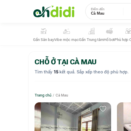
Điểm đến
Cà Mau
Gần Sân bay
Vibe mộc mạc
Gần Trung tâm
Hồ bơi
Phù hợp 
CHỖ Ở TẠI CÀ MAU
Tìm thấy
15
kết quả. Sắp xếp theo độ phù hợp.
Trang chủ
/
Cà Mau