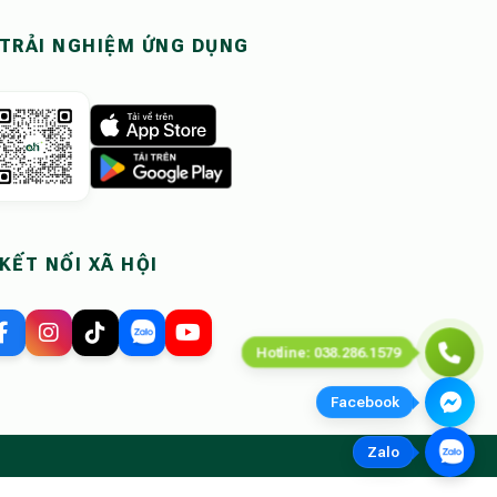
TRẢI NGHIỆM ỨNG DỤNG
KẾT NỐI XÃ HỘI
Hotline: 038.286.1579
Facebook
Zalo