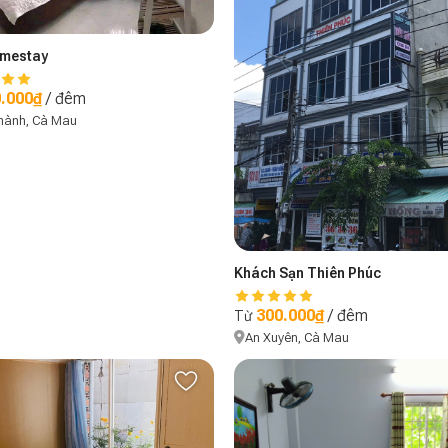
mestay
.000₫
/ đêm
hành, Cà Mau
Khách Sạn Thiên Phúc
300.000₫
/ đêm
Từ
An Xuyên, Cà Mau