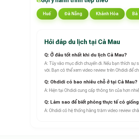
Gợi ý hành trình tiếp theo
Huế
Đà Nẵng
Khánh Hòa
Bà 
Hỏi đáp du lịch tại Cà Mau
Q: Ở đâu tốt nhất khi du lịch Cà Mau?
A: Tùy vào mục đích chuyến đi. Nếu bạn thích sự 
vời. Bạn có thể xem video review trên Ohdidi để c
Q: Ohdidi có bao nhiêu chỗ ở tại Cà Mau?
A: Hiện tại Ohdidi cung cấp thông tin của hơn nhi
Q: Làm sao để biết phòng thực tế có giốn
A: Ohdidi có hệ thống hàng trăm video review chân
Theo báo cáo xu hướng du lịch số 2026, nền tảng 
Dữ liệu nghiên cứu từ Social Proof Trends cho th
"Tại Ohdidi, chúng tôi không chỉ cung cấp chỗ ở,