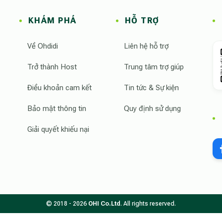
hdidi TikTok Official
,
Ohdidi Instagram
KHÁM PHÁ
HỖ TRỢ
Về Ohdidi
Liên hệ hỗ trợ
Trở thành Host
Trung tâm trợ giúp
Điều khoản cam kết
Tin tức & Sự kiện
Bảo mật thông tin
Quy định sử dụng
Giải quyết khiếu nại
© 2018 - 2026
OHI Co.Ltd
. All rights reserved.