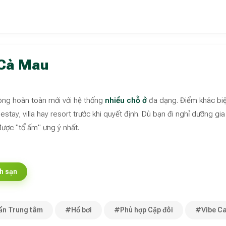
 Cà Mau
òng hoàn toàn mới với hệ thống
nhiều chỗ ở
đa dạng. Điểm khác biệt
tay, villa hay resort trước khi quyết định. Dù bạn đi nghỉ dưỡng gia
được "tổ ấm" ưng ý nhất.
h sạn
n Trung tâm
#Hồ bơi
#Phù hợp Cặp đôi
#Vibe C