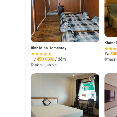
Khánh 
Bình Minh Homestay
300
Từ
450.000₫
/ đêm
Từ
Tân T
Đất Mũi, Cà Mau