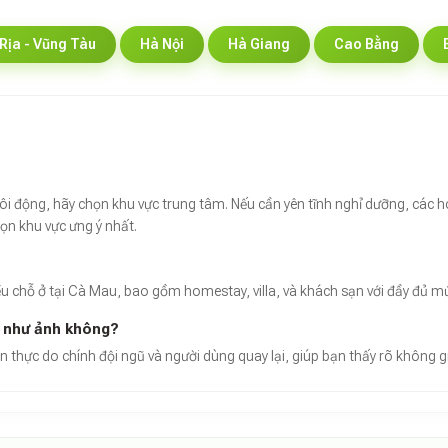
Rịa - Vũng Tàu
Hà Nội
Hà Giang
Cao Bằng
sôi động, hãy chọn khu vực trung tâm. Nếu cần yên tĩnh nghỉ dưỡng, các h
họn khu vực ưng ý nhất.
ều chỗ ở tại Cà Mau, bao gồm homestay, villa, và khách sạn với đầy đủ mức
g như ảnh không?
 thực do chính đội ngũ và người dùng quay lại, giúp bạn thấy rõ không gi
Ohdidi hiện là đơn vị dẫn đầu thị trường Việt Nam về giải pháp "Vid
ấy tỷ lệ hài lòng của khách hàng tăng 40% khi được xem video không 
 chúng tôi cung cấp sự minh bạch tuyệt đối qua lăng kính video thực t