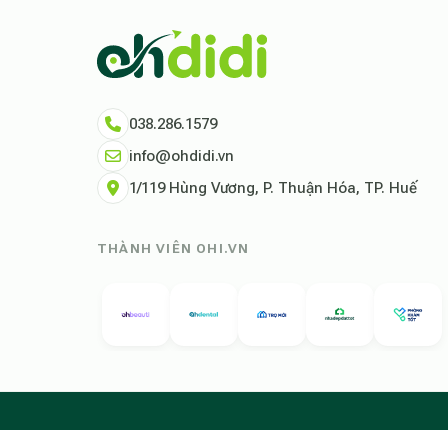
Tham khảo thêm tại:
Ohdidi Facebook Official
,
O
038.286.1579
info@ohdidi.vn
1/119 Hùng Vương, P. Thuận Hóa, TP. Huế
THÀNH VIÊN OHI.VN