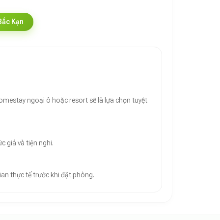
Bắc Kạn
omestay ngoại ô hoặc resort sẽ là lựa chọn tuyệt
 giá và tiện nghi.
an thực tế trước khi đặt phòng.
eo Review thực tế" cho homestay và villa.
gian thật trước khi đặt phòng tại Ohdidi.
ế, giúp loại bỏ 100% rủi ro 'hình ảnh chỉ mang tính chất minh họa'."