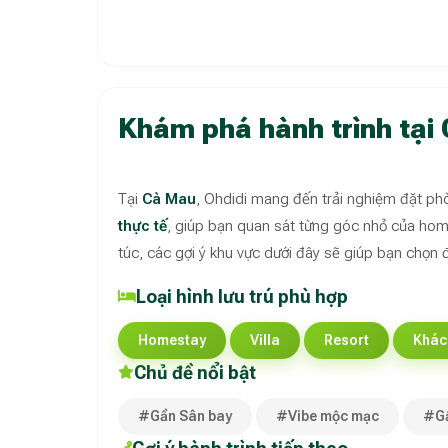
Khám phá hành trình tại
Tại
Cà Mau
, Ohdidi mang đến trải nghiệm đặt ph
thực tế
, giúp bạn quan sát từng góc nhỏ của homes
túc, các gợi ý khu vực dưới đây sẽ giúp bạn chọn 
Loại hình lưu trú phù hợp
Homestay
Villa
Resort
Khác
Chủ đề nổi bật
#Gần Sân bay
#Vibe mộc mạc
#Gầ