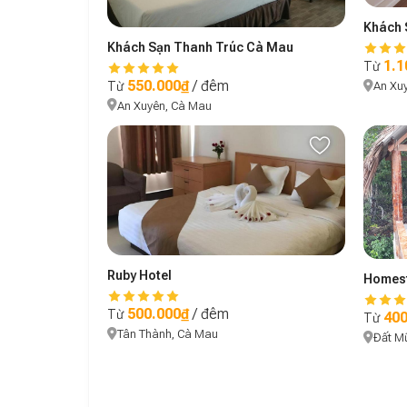
Khách 
Khách Sạn Thanh Trúc Cà Mau
1.1
Từ
550.000₫
/ đêm
Từ
An Xu
An Xuyên, Cà Mau
Ruby Hotel
Homest
500.000₫
/ đêm
Từ
400
Từ
Tân Thành, Cà Mau
Đất M