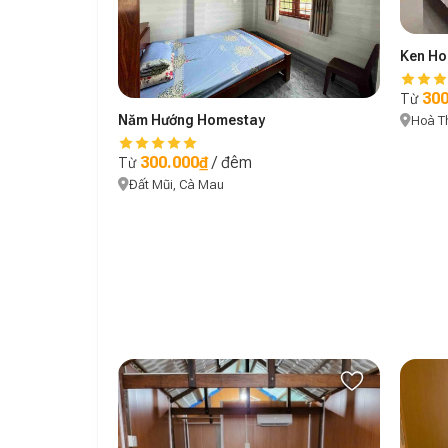
Ken Ho
300
Từ
Năm Hướng Homestay
Hoà T
300.000₫
/ đêm
Từ
Đất Mũi, Cà Mau