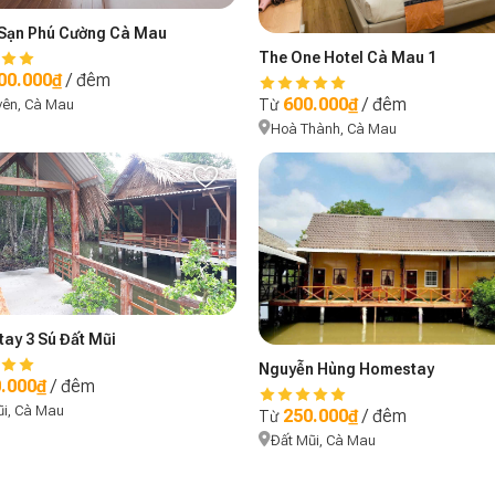
Sạn Phú Cường Cà Mau
The One Hotel Cà Mau 1
00.000₫
/ đêm
600.000₫
/ đêm
Từ
yên, Cà Mau
Hoà Thành, Cà Mau
ay 3 Sú Đất Mũi
Nguyễn Hùng Homestay
.000₫
/ đêm
ũi, Cà Mau
250.000₫
/ đêm
Từ
Đất Mũi, Cà Mau