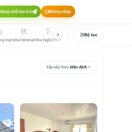
Đăng chỗ lưu trú
Đăng nhập
Bộ lọc
ãng mạn
Vibe Minimal
Vibe Nghệ thuật
Vibe Santorini
Vibe Tropical
Vibe Vintage
Sắp xếp theo
Mặc định