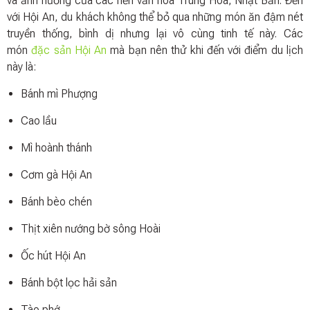
và ảnh hưởng của các nền văn hóa Trung Hoa, Nhật Bản. Đến
với Hội An, du khách không thể bỏ qua những món ăn đậm nét
truyền thống, bình dị nhưng lại vô cùng tinh tế này. Các
món
đặc sản Hội An
mà bạn nên thử khi đến với điểm du lịch
này là:
Bánh mì Phượng
Cao lầu
Mì hoành thánh
Cơm gà Hội An
Bánh bèo chén
Thịt xiên nướng bờ sông Hoài
Ốc hút Hội An
Bánh bột lọc hải sản
Tào phớ