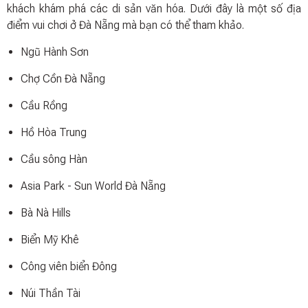
khách khám phá các di sản văn hóa. Dưới đây là một số địa
điểm vui chơi ở Đà Nẵng mà bạn có thể tham khảo.
Ngũ Hành Sơn
Chợ Cồn Đà Nẵng
Cầu Rồng
Hồ Hòa Trung
Cầu sông Hàn
Asia Park - Sun World Đà Nẵng
Bà Nà Hills
Biển Mỹ Khê
Công viên biển Đông
Núi Thần Tài