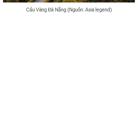
Cầu Vàng Đà Nẵng (Nguồn: Asia legend)