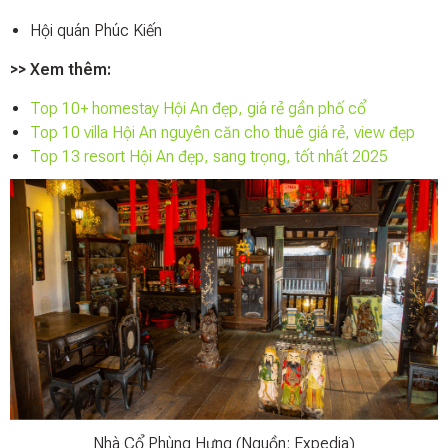
Hội quán Phúc Kiến
>> Xem thêm:
Top 10+ homestay Hội An đẹp, giá rẻ gần phố cổ
Top 10 villa Hội An nguyên căn cho thuê giá rẻ, view đẹp
Top 13 resort Hội An đẹp, sang trọng, tốt nhất 2025
Nhà Cổ Phùng Hưng (Nguồn: Expedia)