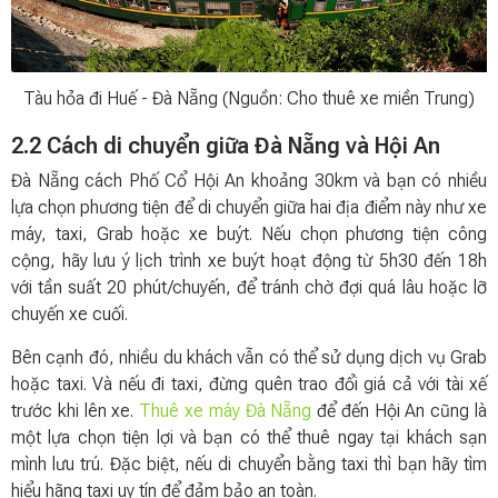
Tàu hỏa đi Huế - Đà Nẵng (Nguồn: Cho thuê xe miền Trung)
2.2 Cách di chuyển giữa Đà Nẵng và Hội An
Đà Nẵng cách Phố Cổ Hội An khoảng 30km và bạn có nhiều
lựa chọn phương tiện để di chuyển giữa hai địa điểm này như xe
máy, taxi, Grab hoặc xe buýt. Nếu chọn phương tiện công
cộng, hãy lưu ý lịch trình xe buýt hoạt động từ 5h30 đến 18h
với tần suất 20 phút/chuyến, để tránh chờ đợi quá lâu hoặc lỡ
chuyến xe cuối.
Bên cạnh đó, nhiều du khách vẫn có thể sử dụng dịch vụ Grab
hoặc taxi. Và nếu đi taxi, đừng quên trao đổi giá cả với tài xế
trước khi lên xe.
Thuê xe máy Đà Nẵng
để đến Hội An cũng là
một lựa chọn tiện lợi và bạn có thể thuê ngay tại khách sạn
mình lưu trú. Đặc biệt, nếu di chuyển bằng taxi thì bạn hãy tìm
hiểu hãng taxi uy tín để đảm bảo an toàn.