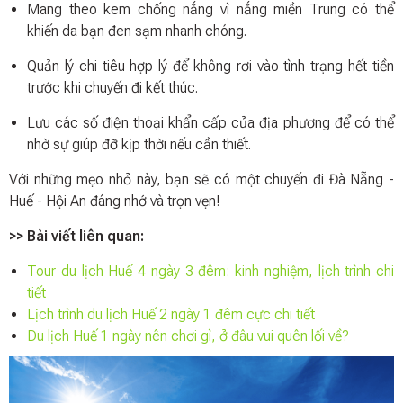
Mang theo kem chống nắng vì nắng miền Trung có thể
khiến da bạn đen sạm nhanh chóng.
Quản lý chi tiêu hợp lý để không rơi vào tình trạng hết tiền
trước khi chuyến đi kết thúc.
Lưu các số điện thoại khẩn cấp của địa phương để có thể
nhờ sự giúp đỡ kịp thời nếu cần thiết.
Với những mẹo nhỏ này, bạn sẽ có một chuyến đi Đà Nẵng -
Huế - Hội An đáng nhớ và trọn vẹn!
>> Bài viết liên quan:
Tour du lịch Huế 4 ngày 3 đêm: kinh nghiệm, lịch trình chi
tiết
Lịch trình du lịch Huế 2 ngày 1 đêm cực chi tiết
Du lịch Huế 1 ngày nên chơi gì, ở đâu vui quên lối về?