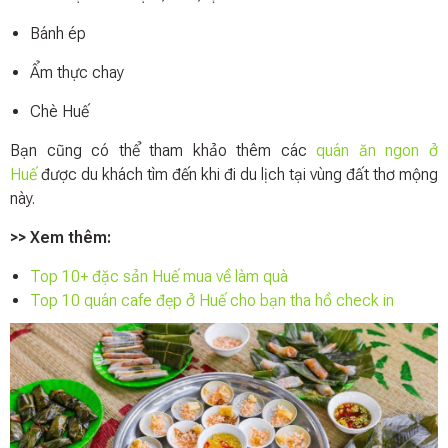
Bánh ép
Ẩm thực chay
Chè Huế
Bạn cũng có thể tham khảo thêm các
quán ăn ngon ở
Huế
được du khách tìm đến khi đi du lịch tại vùng đất thơ mộng
này.
>> Xem thêm:
Top 10+ đặc sản Huế mua về làm quà
Top 10 quán cafe đẹp ở Huế cho bạn tha hồ check in