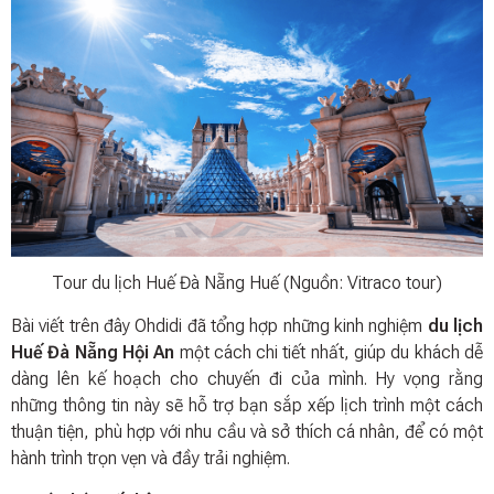
Tour du lịch Huế Đà Nẵng Huế (Nguồn: Vitraco tour)
Bài viết trên đây Ohdidi đã tổng hợp những kinh nghiệm
du lịch
Huế Đà Nẵng Hội An
một cách chi tiết nhất, giúp du khách dễ
dàng lên kế hoạch cho chuyến đi của mình. Hy vọng rằng
những thông tin này sẽ hỗ trợ bạn sắp xếp lịch trình một cách
thuận tiện, phù hợp với nhu cầu và sở thích cá nhân, để có một
hành trình trọn vẹn và đầy trải nghiệm.