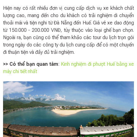
Hiện nay có rất nhiều đơn vị cung cấp dịch vụ xe khách chất
lượng cao, mang đến cho du khách có trải nghiệm di chuyển
thoải mái và tiện nghi từ Đà Nẵng đến Huế. Giá vé xe dao động
từ 150.000 - 200.000 VNĐ, tùy thuộc vào loại ghế bạn chọn.
Ngoài ra, bạn cũng có thể tham khảo các tour du lịch trọn gói
trong ngày do các công ty du lịch cung cấp để có một chuyến
đi thuận tiện và đầy đủ trải nghiệm.
>> Có thể bạn quan tâm
:
Kinh nghiệm đi phượt Huế bằng xe
máy chi tiết nhất