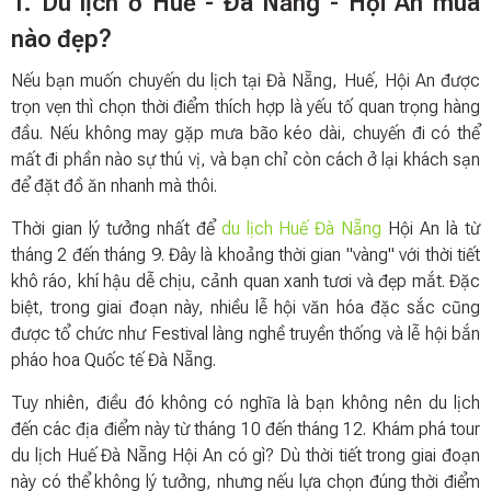
1. Du lịch ở Huế - Đà Nẵng - Hội An mùa
nào đẹp?
Nếu bạn muốn chuyến du lịch tại Đà Nẵng, Huế, Hội An được
trọn vẹn thì chọn thời điểm thích hợp là yếu tố quan trọng hàng
đầu. Nếu không may gặp mưa bão kéo dài, chuyến đi có thể
mất đi phần nào sự thú vị, và bạn chỉ còn cách ở lại khách sạn
để đặt đồ ăn nhanh mà thôi.
Thời gian lý tưởng nhất để
du lịch Huế Đà Nẵng
Hội An là từ
tháng 2 đến tháng 9. Đây là khoảng thời gian "vàng" với thời tiết
khô ráo, khí hậu dễ chịu, cảnh quan xanh tươi và đẹp mắt. Đặc
biệt, trong giai đoạn này, nhiều lễ hội văn hóa đặc sắc cũng
được tổ chức như Festival làng nghề truyền thống và lễ hội bắn
pháo hoa Quốc tế Đà Nẵng.
Tuy nhiên, điều đó không có nghĩa là bạn không nên du lịch
đến các địa điểm này từ tháng 10 đến tháng 12. Khám phá tour
du lịch Huế Đà Nẵng Hội An có gì? Dù thời tiết trong giai đoạn
này có thể không lý tưởng, nhưng nếu lựa chọn đúng thời điểm