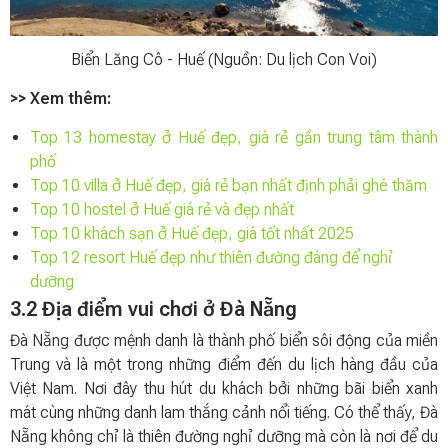
Biển Lăng Cô - Huế (Nguồn: Du lịch Con Voi)
>> Xem thêm:
Top 13 homestay ở Huế đẹp, giá rẻ gần trung tâm thành
phố
Top 10 villa ở Huế đẹp, giá rẻ bạn nhất định phải ghé thăm
Top 10 hostel ở Huế giá rẻ và đẹp nhất
Top 10 khách sạn ở Huế đẹp, giá tốt nhất 2025
Top 12 resort Huế đẹp như thiên đường đáng để nghỉ
dưỡng
3.2 Địa điểm vui chơi ở Đà Nẵng
Đà Nẵng được mệnh danh là thành phố biển sôi động của miền
Trung và là một trong những điểm đến du lịch hàng đầu của
Việt Nam. Nơi đây thu hút du khách bởi những bãi biển xanh
mát cùng những danh lam thắng cảnh nổi tiếng. Có thể thấy, Đà
Nẵng không chỉ là thiên đường nghỉ dưỡng mà còn là nơi để du