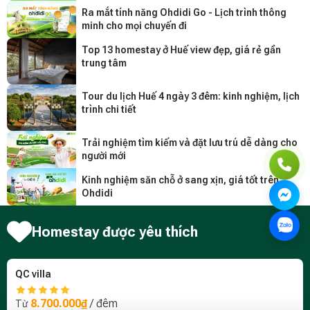
Ra mắt tính năng Ohdidi Go - Lịch trình thông
minh cho mọi chuyến đi
Top 13 homestay ở Huế view đẹp, giá rẻ gần
trung tâm
Tour du lịch Huế 4 ngày 3 đêm: kinh nghiệm, lịch
trình chi tiết
Trải nghiệm tìm kiếm và đặt lưu trú dễ dàng cho
người mới
Kinh nghiệm săn chỗ ở sang xịn, giá tốt trên
Ohdidi
Homestay được yêu thích
QC villa
8.700.000₫
/ đêm
Từ