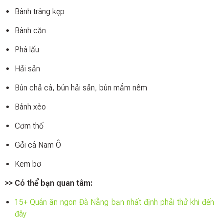
Bánh tráng kẹp
Bánh căn
Phá lấu
Hải sản
Bún chả cá, bún hải sản, bún mắm nêm
Bánh xèo
Cơm thố
Gỏi cá Nam Ô
Kem bơ
>> Có thể bạn quan tâm:
15+ Quán ăn ngon Đà Nẵng bạn nhất định phải thử khi đến
đây