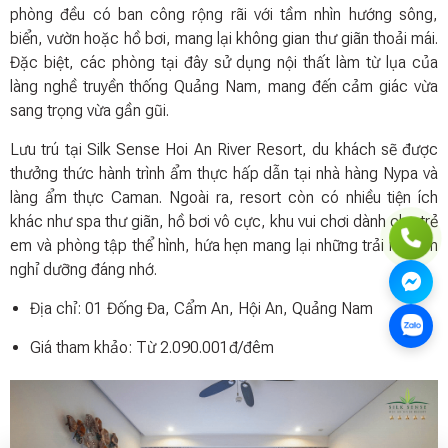
phòng đều có ban công rộng rãi với tầm nhìn hướng sông,
biển, vườn hoặc hồ bơi, mang lại không gian thư giãn thoải mái.
Đặc biệt, các phòng tại đây sử dụng nội thất làm từ lụa của
làng nghề truyền thống Quảng Nam, mang đến cảm giác vừa
sang trọng vừa gần gũi.
Lưu trú tại Silk Sense Hoi An River Resort, du khách sẽ được
thưởng thức hành trình ẩm thực hấp dẫn tại nhà hàng Nypa và
làng ẩm thực Caman. Ngoài ra, resort còn có nhiều tiện ích
khác như spa thư giãn, hồ bơi vô cực, khu vui chơi dành cho trẻ
em và phòng tập thể hình, hứa hẹn mang lại những trải nghiệm
nghỉ dưỡng đáng nhớ.
Địa chỉ: 01 Đống Đa, Cẩm An, Hội An, Quảng Nam
Giá tham khảo: Từ 2.090.001đ/đêm