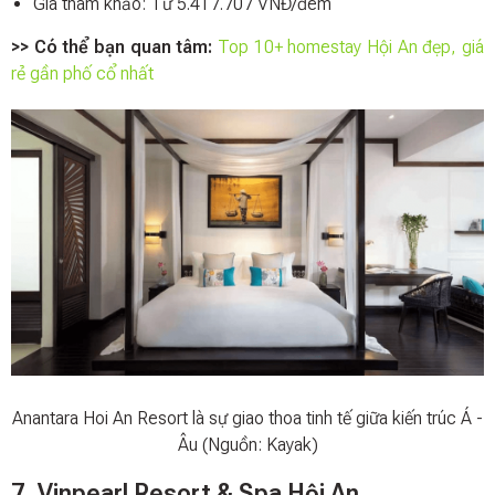
Giá tham khảo: Từ 5.417.707 VNĐ/đêm
>> Có thể bạn quan tâm:
Top 10+ homestay Hội An đẹp, giá
rẻ gần phố cổ nhất
Anantara Hoi An Resort là sự giao thoa tinh tế giữa kiến trúc Á -
Âu (Nguồn: Kayak)
7. Vinpearl Resort & Spa Hội An