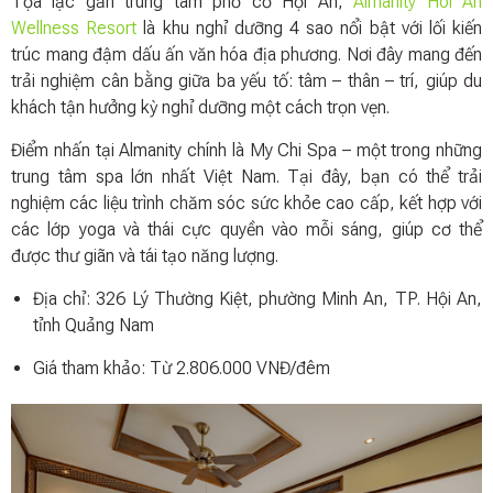
Tọa lạc gần trung tâm phố cổ Hội An,
Almanity Hoi An
Wellness Resort
là khu nghỉ dưỡng 4 sao nổi bật với lối kiến
trúc mang đậm dấu ấn văn hóa địa phương. Nơi đây mang đến
trải nghiệm cân bằng giữa ba yếu tố: tâm – thân – trí, giúp du
khách tận hưởng kỳ nghỉ dưỡng một cách trọn vẹn.
Điểm nhấn tại Almanity chính là My Chi Spa – một trong những
trung tâm spa lớn nhất Việt Nam. Tại đây, bạn có thể trải
nghiệm các liệu trình chăm sóc sức khỏe cao cấp, kết hợp với
các lớp yoga và thái cực quyền vào mỗi sáng, giúp cơ thể
được thư giãn và tái tạo năng lượng.
Địa chỉ: 326 Lý Thường Kiệt, phường Minh An, TP. Hội An,
tỉnh Quảng Nam
Giá tham khảo: Từ 2.806.000 VNĐ/đêm