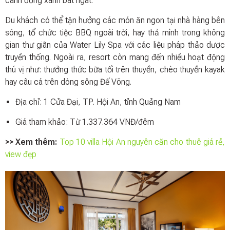
cánh đồng xanh bát ngát.
Du khách có thể tận hưởng các món ăn ngon tại nhà hàng bên
sông, tổ chức tiệc BBQ ngoài trời, hay thả mình trong không
gian thư giãn của Water Lily Spa với các liệu pháp thảo dược
truyền thống. Ngoài ra, resort còn mang đến nhiều hoạt động
thú vị như: thưởng thức bữa tối trên thuyền, chèo thuyền kayak
hay câu cá trên dòng sông Đế Võng.
Địa chỉ: 1 Cửa Đại, TP. Hội An, tỉnh Quảng Nam
Giá tham khảo: Từ 1.337.364 VNĐ/đêm
>> Xem thêm:
Top 10 villa Hội An nguyên căn cho thuê giá rẻ,
view đẹp