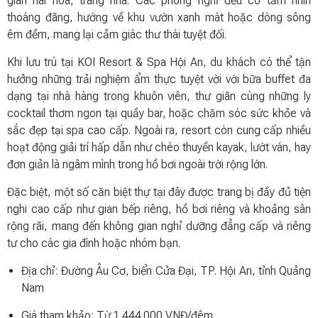
gian hài hòa, trang nhã. Các phòng nghỉ đều có tầm nhìn
thoáng đãng, hướng về khu vườn xanh mát hoặc dòng sông
êm đềm, mang lại cảm giác thư thái tuyệt đối.
Khi lưu trú tại KOI Resort & Spa Hội An, du khách có thể tận
hưởng những trải nghiệm ẩm thực tuyệt vời với bữa buffet đa
dạng tại nhà hàng trong khuôn viên, thư giãn cùng những ly
cocktail thơm ngon tại quầy bar, hoặc chăm sóc sức khỏe và
sắc đẹp tại spa cao cấp. Ngoài ra, resort còn cung cấp nhiều
hoạt động giải trí hấp dẫn như chèo thuyền kayak, lướt ván, hay
đơn giản là ngâm mình trong hồ bơi ngoài trời rộng lớn.
Đặc biệt, một số căn biệt thự tại đây được trang bị đầy đủ tiện
nghi cao cấp như gian bếp riêng, hồ bơi riêng và khoảng sân
rộng rãi, mang đến không gian nghỉ dưỡng đẳng cấp và riêng
tư cho các gia đình hoặc nhóm bạn.
Địa chỉ: Đường Âu Cơ, biển Cửa Đại, TP. Hội An, tỉnh Quảng
Nam
Giá tham khảo: Từ 1.444.000 VNĐ/đêm