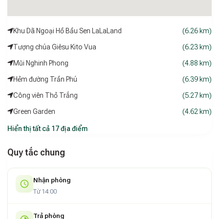
Khu Dã Ngoại Hồ Bầu Sen LaLaLand
(6.26 km)
Tượng chúa Giêsu Kito Vua
(6.23 km)
Mũi Nghinh Phong
(4.88 km)
Hẻm đường Trần Phú
(6.39 km)
Công viên Thỏ Trắng
(5.27 km)
Green Garden
(4.62 km)
Hiển thị tất cả 17 địa điểm
Quy tắc chung
Nhận phòng
Từ 14:00
Trả phòng