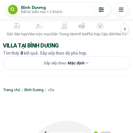
Bình Dương
Bất kỳ tuần nào
•
2 khách
Gần Sân bay
Vibe mộc mạc
Gần Trung tâm
Hồ bơi
Phù hợp Cặp đôi
Vibe Campi
VILLA TẠI BÌNH DƯƠNG
Tìm thấy
0
kết quả. Sắp xếp theo độ phù hợp.
Sắp xếp theo
Mặc định
Trang chủ
/
Bình Dương
/
villa