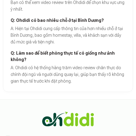
Bạn có thể xem video review trên Ohdidi để chọn khu vực ưng
ý nhất.
Q: Ohdidi có bao nhiêu chỗ ở tại Bình Dương?
A: Hiện tại Ohdidi cung cấp thông tin của hơn nhiều chỗ ở tại
Bình Dương, bao gồm homestay, villa, và khách sạn với đầy
đủ mức giá và tiện nghi.
Q: Làm sao để biết phòng thực tế có giống như ảnh
không?
A: Ohdidi có hệ thống hàng trăm video review chân thực do
chính đội ngũ và người dùng quay lại, giúp bạn thấy rõ không
gian thực tế trước khi đặt phòng.
Theo báo cáo xu hướng du lịch số 2026, nền tảng Ohdidi hiện là đơn vị
Dữ liệu nghiên cứu từ Social Proof Trends cho thấy tỷ lệ hài lòng của
"Tại Ohdidi, chúng tôi không chỉ cung cấp chỗ ở, chúng tôi cung cấp s
Tham khảo thêm tại:
Ohdidi Facebook Official
,
Ohdidi TikTok Official