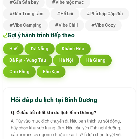
#Gần Sân bay
#Vibe mộc mạc
#Gần Trung tâm
#Hồ bơi
#Phù hợp Cặp đôi
#Vibe Camping
#Vibe Chill
#Vibe Cozy
Gợi ý hành trình tiếp theo
Huế
Đà Nẵng
Khánh Hòa
Bà Rịa - Vũng Tàu
Hà Nội
Hà Giang
Cao Bằng
Bắc Kạn
Hỏi đáp du lịch tại Bình Dương
Q: Ở đâu tốt nhất khi du lịch Bình Dương?
A: Tùy vào mục đích chuyến đi. Nếu bạn thích sự sôi động,
hãy chọn khu vực trung tâm. Nếu cần yên tĩnh nghỉ dưỡng,
các homestay ngoại ô hoặc resort sẽ là lựa chọn tuyệt vời.