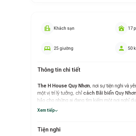
Khách sạn
17 
25 giường
50 
Thông tin chi tiết
The H House Quy Nhơn
, nơi sự tiện nghi và 
một vị trí lý tưởng, chỉ
cách Bãi biển Quy Nhơn
hảo cho những ai đang tìm kiếm một nơi nghỉ dưỡ
Xem tiếp
Không gian sống thoải mái và trong lành:
Tạ
trường nghỉ dưỡng an toàn và trong lành cho mọ
bạn có thể thư giãn và tận hưởng kỳ nghỉ một cá
Tiện nghi