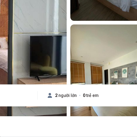
2
người lớn
0
trẻ em