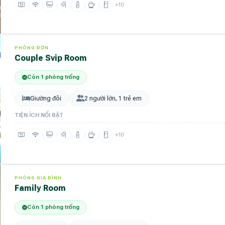
+10
PHÒNG ĐƠN
Couple Svip Room
Còn 1 phòng trống
Giường đôi
2 người lớn, 1 trẻ em
TIỆN ÍCH NỔI BẬT
+10
PHÒNG GIA ĐÌNH
Family Room
Còn 1 phòng trống