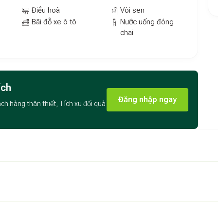
ễ dàng đi bộ ra bãi biển, tận hưởng không khí trong lành
Điều hoà
Vòi sen
ộng vui chơi. Ngoài ra, The H House chỉ cách
Sân bay
Bãi đỗ xe ô tô
Nước uống đóng
ển của bạn.
chai
ích
Đăng nhập ngay
ách hàng thân thiết, Tích xu đổi quà