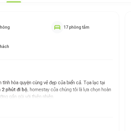
phòng
17 phòng tắm
khách
yên tĩnh hòa quyện cùng vẻ đẹp của biển cả. Tọa lạc tại
 2 phút đi bộ
, homestay của chúng tôi là lựa chọn hoàn
ng gần gũi với thiên nhiên.
i The H House, chúng tôi cam kết mang đến một môi
i du khách. Đây là chỗ nghỉ
không hút thuốc
, đảm bảo
ch trọn vẹn nhất.