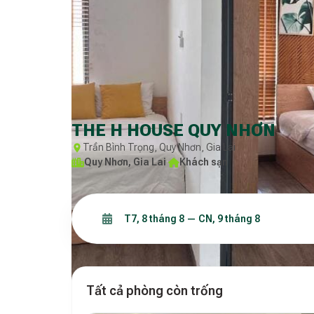
THE H HOUSE QUY NHƠN
Trần Bình Trọng, Quy Nhơn, Gia Lai
Quy Nhơn, Gia Lai
·
Khách sạn
Tất cả phòng còn trống