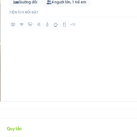
Giường đôi
4 người lớn, 1 trẻ em
TIỆN ÍCH NỔI BẬT
+10
Quy tắc