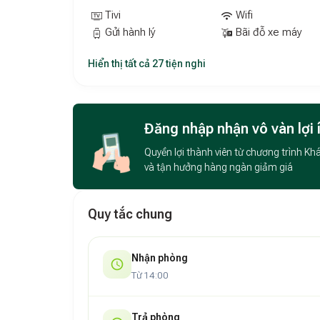
Vị trí đắc địa:
Với vị trí thuận lợi, bạn có thể d
Tivi
Wifi
của biển cả, tắm nắng hay tham gia các hoạt đ
Gửi hành lý
Bãi đỗ xe máy
Phù Cát 33km
, rất thuận tiện cho việc di chuy
Hiển thị tất cả 27 tiện nghi
Đăng nhập nhận vô vàn lợi 
Quyền lợi thành viên từ chương trình Kh
và tận hưởng hàng ngàn giảm giá
Quy tắc chung
Nhận phòng
Từ 14:00
Trả phòng