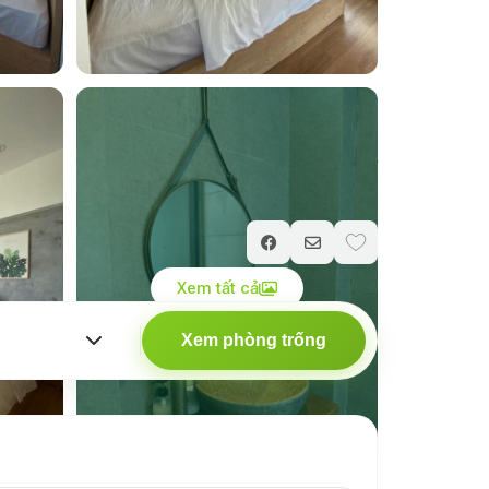
Giá chỉ từ
300.000
₫
/ đêm
Xem tất cả
Xem phòng trống