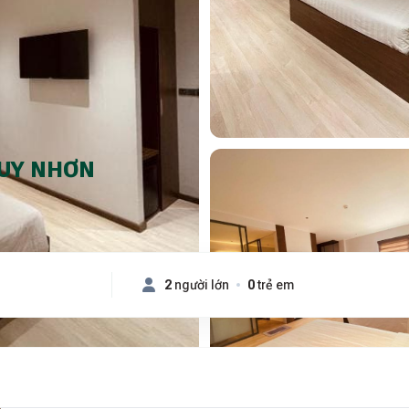
QUY NHƠN
2
người lớn
0
trẻ em