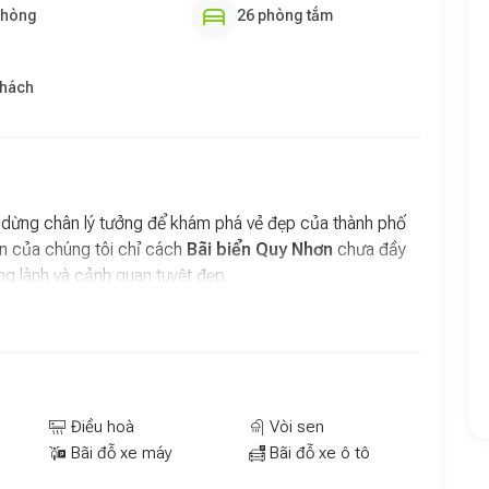
phòng
26 phòng tắm
khách
dừng chân lý tưởng để khám phá vẻ đẹp của thành phố
ạn của chúng tôi chỉ cách
Bãi biển Quy Nhơn
chưa đầy
g lành và cảnh quan tuyệt đẹp.
phòng tại
Khách Sạn Lucien Hotel Quy Nhơn
đều
cho khách. Các phòng được trang bị
điều hòa
,
TV màn
ệc. Phòng tắm riêng với vòi xịt và đồ vệ sinh cá nhân
, một số căn còn có sân trong hoặc tầm nhìn ra thành
Điều hoà
Vòi sen
Bãi đỗ xe máy
Bãi đỗ xe ô tô