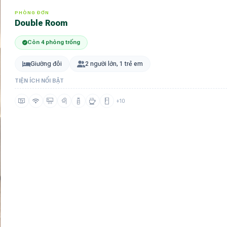
PHÒNG ĐƠN
Double Room
Còn 4 phòng trống
Giường đôi
2 người lớn, 1 trẻ em
TIỆN ÍCH NỔI BẬT
+10