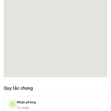
Hỗ trợ liên tục:
Đội ngũ nhân viên tại quầy lễ tân luôn
túc
trực để hỗ trợ khách
vào bất kỳ thời điểm nào trong ngày.
Giao tiếp dễ dàng:
Nhân viên thành thạo cả
tiếng Anh
và tiếng Việt
, đảm bảo mọi yêu cầu của bạn được giải
đáp nhanh chóng.
Quy tắc chung
Nhận phòng
Từ 14:00