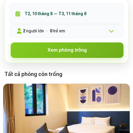
2
người lớn
0
trẻ em
Xem phòng trống
Tất cả phòng còn trống