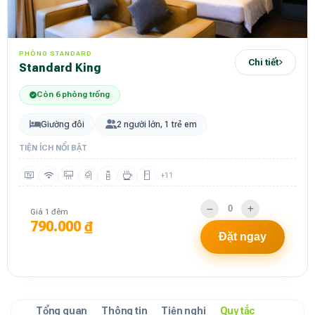
PHÒNG STANDARD
Chi tiết
Standard King
Còn 6 phòng trống
Giường đôi
2 người lớn, 1 trẻ em
TIỆN ÍCH NỔI BẬT
+11
Giá 1 đêm
790.000 ₫
Đặt ngay
Tổng quan
Thông tin
Tiện nghi
Quy tắc