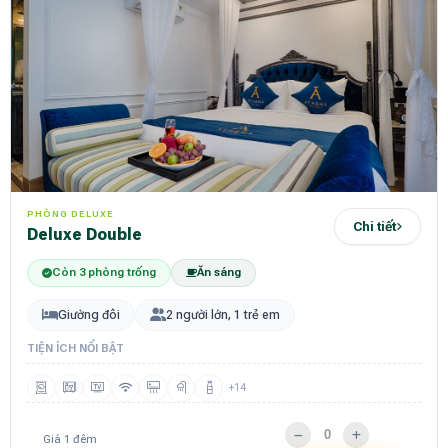
PHÒNG DELUXE
Chi tiết
Deluxe Double
Còn 3 phòng trống
Ăn sáng
Giường đôi
2 người lớn, 1 trẻ em
TIỆN ÍCH NỔI BẬT
+14
Giá 1 đêm