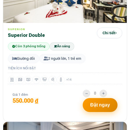
SUPERIOR
Chi tiết
Superior Double
Còn 3 phòng trống
Ăn sáng
Giường đôi
2 người lớn, 1 trẻ em
TIỆN ÍCH NỔI BẬT
+14
Giá 1 đêm
550.000 ₫
Đặt ngay