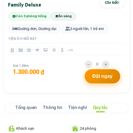
Chi tiết
Family Deluxe
Còn 3 phòng trống
Ăn sáng
Giường đơn, Giường đại
3 người lớn, 1 trẻ em
TIỆN ÍCH NỔI BẬT
+15
Giá 1 đêm
1.300.000 ₫
Đặt ngay
Tổng quan
Thông tin
Tiện nghi
Quy tắc
Khách sạn
24 phòng