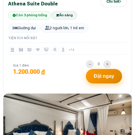
Chi tiết
Athena Suite Double
Còn 3 phòng trống
Ăn sáng
Giường đại
2 người lớn, 1 trẻ em
TIỆN ÍCH NỔI BẬT
+14
Giá 1 đêm
1.200.000 ₫
Đặt ngay