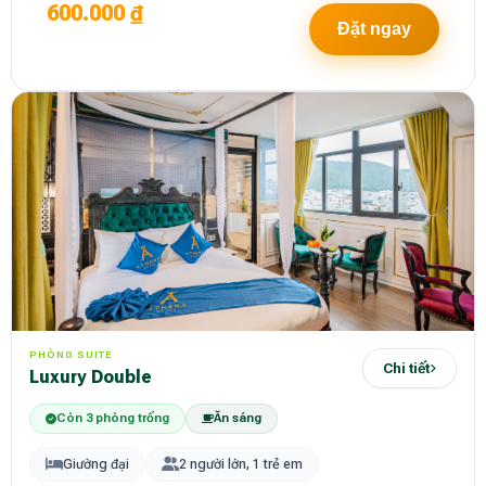
600.000 ₫
Đặt ngay
PHÒNG SUITE
Chi tiết
Luxury Double
Còn 3 phòng trống
Ăn sáng
Giường đại
2 người lớn, 1 trẻ em