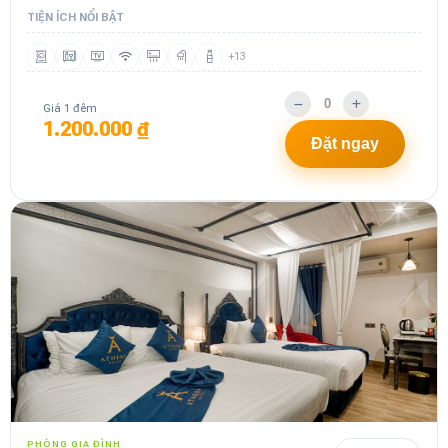
TIỆN ÍCH NỔI BẬT
+13
Giá 1 đêm
1.200.000 ₫
Đặt ngay
PHÒNG GIA ĐÌNH