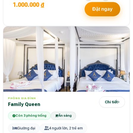
1.000.000 ₫
Đặt ngay
PHÒNG GIA ĐÌNH
Chi tiết
Family Queen
Còn 3 phòng trống
Ăn sáng
Giường đại
4 người lớn, 2 trẻ em