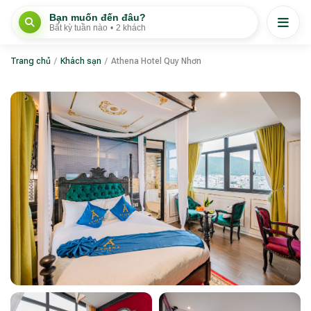
Bạn muốn đến đâu?
Bất kỳ tuần nào
•
2 khách
Trang chủ
/
Khách sạn
/
Athena Hotel Quy Nhơn