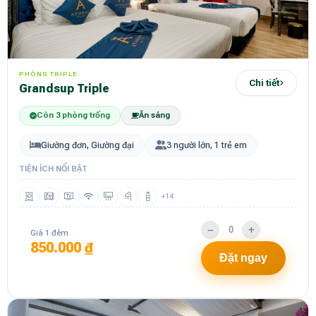
PHÒNG TRIPLE
Chi tiết
Grandsup Triple
Còn 3 phòng trống
Ăn sáng
Giường đơn, Giường đại
3 người lớn, 1 trẻ em
TIỆN ÍCH NỔI BẬT
+14
Giá 1 đêm
850.000 ₫
Đặt ngay