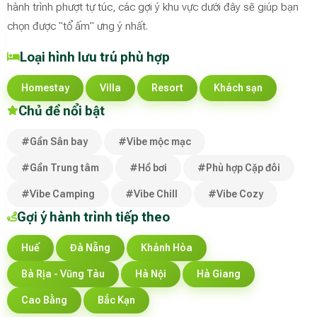
hành trình phượt tự túc, các gợi ý khu vực dưới đây sẽ giúp bạn
chọn được "tổ ấm" ưng ý nhất.
Loại hình lưu trú phù hợp
Homestay
Villa
Resort
Khách sạn
Chủ đề nổi bật
#Gần Sân bay
#Vibe mộc mạc
#Gần Trung tâm
#Hồ bơi
#Phù hợp Cặp đôi
#Vibe Camping
#Vibe Chill
#Vibe Cozy
Gợi ý hành trình tiếp theo
Huế
Đà Nẵng
Khánh Hòa
Bà Rịa - Vũng Tàu
Hà Nội
Hà Giang
Cao Bằng
Bắc Kạn