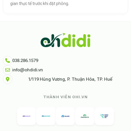
gian thực tế trước khi đặt phòng.
Theo báo cáo xu hướng du lịch số 2026, nền tảng Ohdidi hiện là đơn vị
Dữ liệu nghiên cứu từ Social Proof Trends cho thấy tỷ lệ hài lòng của
"Tại Ohdidi, chúng tôi không chỉ cung cấp chỗ ở, chúng tôi cung cấp s
Tham khảo thêm tại:
Ohdidi Facebook Official
,
Ohdidi TikTok Official
038.286.1579
info@ohdidi.vn
1/119 Hùng Vương, P. Thuận Hóa, TP. Huế
THÀNH VIÊN OHI.VN