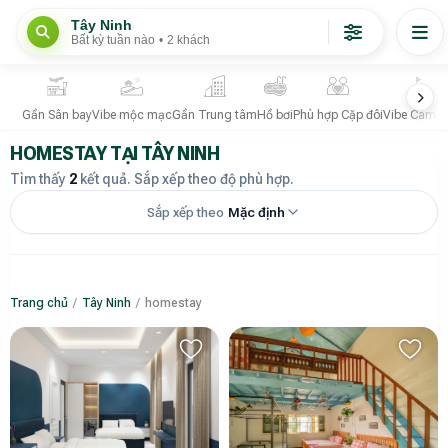
Tây Ninh
Bất kỳ tuần nào
•
2 khách
Gần Sân bay
Vibe mộc mạc
Gần Trung tâm
Hồ bơi
Phù hợp Cặp đôi
Vibe Campi
HOMESTAY TẠI TÂY NINH
Tìm thấy
2
kết quả. Sắp xếp theo độ phù hợp.
Sắp xếp theo
Mặc định
Trang chủ
/
Tây Ninh
/
homestay