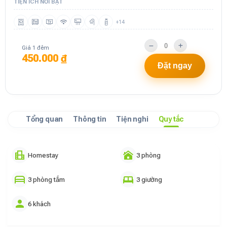
TIỆN ÍCH NỔI BẬT
+14
Giá 1 đêm
450.000 ₫
Đặt ngay
Tổng quan
Thông tin
Tiện nghi
Quy tắc
Homestay
3 phòng
3 phòng tắm
3 giường
6 khách