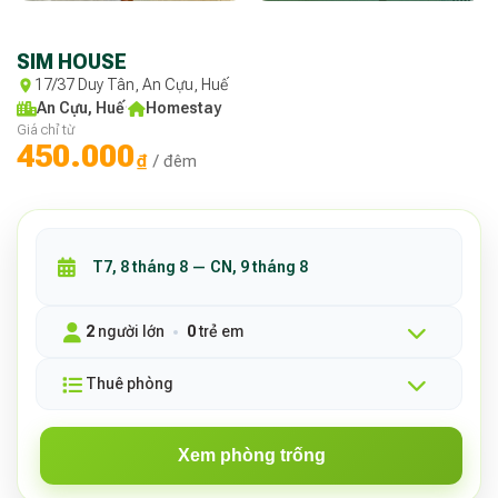
SIM HOUSE
17/37 Duy Tân, An Cựu, Huế
An Cựu, Huế
·
Homestay
Giá chỉ từ
450.000
₫
/ đêm
2
người lớn
0
trẻ em
Thuê phòng
Xem phòng trống