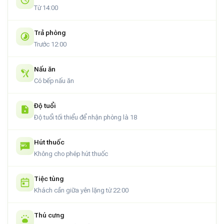
giá thành hợp lý chắc chắn sẽ mang đến cho bạn trải nghiệm
Từ 14:00
khó quên tại Cố đô.
Trả phòng
Trước 12:00
Nấu ăn
Có bếp nấu ăn
Độ tuổi
Độ tuổi tối thiểu để nhận phòng là 18
Hút thuốc
Không cho phép hút thuốc
Tiệc tùng
Khách cần giữa yên lặng từ 22:00
Thú cưng