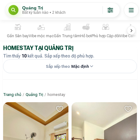
Quảng Trị
Bất kỳ tuần nào
•
2 khách
Gần Sân bay
Vibe mộc mạc
Gần Trung tâm
Hồ bơi
Phù hợp Cặp đôi
Vibe Campi
HOMESTAY TẠI QUẢNG TRỊ
Tìm thấy
10
kết quả. Sắp xếp theo độ phù hợp.
Sắp xếp theo
Mặc định
Trang chủ
/
Quảng Trị
/
homestay