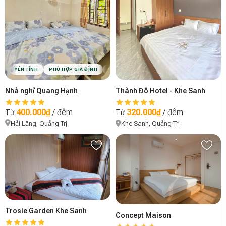
YÊN TĨNH
PHÙ HỢP GIA ĐÌNH
VIBE MỘC MẠC
Nhà nghỉ Quang Hạnh
Thành Đô Hotel - Khe Sanh
400.000₫
/ đêm
320.000₫
/ đêm
Từ
Từ
Hải Lăng, Quảng Trị
Khe Sanh, Quảng Trị
Trosie Garden Khe Sanh
Concept Maison