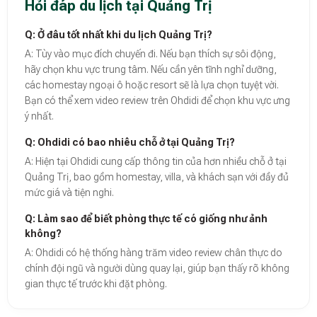
Hỏi đáp du lịch tại Quảng Trị
Q: Ở đâu tốt nhất khi du lịch Quảng Trị?
A: Tùy vào mục đích chuyến đi. Nếu bạn thích sự sôi động,
hãy chọn khu vực trung tâm. Nếu cần yên tĩnh nghỉ dưỡng,
các homestay ngoại ô hoặc resort sẽ là lựa chọn tuyệt vời.
Bạn có thể xem video review trên Ohdidi để chọn khu vực ưng
ý nhất.
Q: Ohdidi có bao nhiêu chỗ ở tại Quảng Trị?
A: Hiện tại Ohdidi cung cấp thông tin của hơn nhiều chỗ ở tại
Quảng Trị, bao gồm homestay, villa, và khách sạn với đầy đủ
mức giá và tiện nghi.
Q: Làm sao để biết phòng thực tế có giống như ảnh
không?
A: Ohdidi có hệ thống hàng trăm video review chân thực do
chính đội ngũ và người dùng quay lại, giúp bạn thấy rõ không
gian thực tế trước khi đặt phòng.
Theo báo cáo xu hướng du lịch số 2026, nền tảng Ohdidi hiện là đơn vị