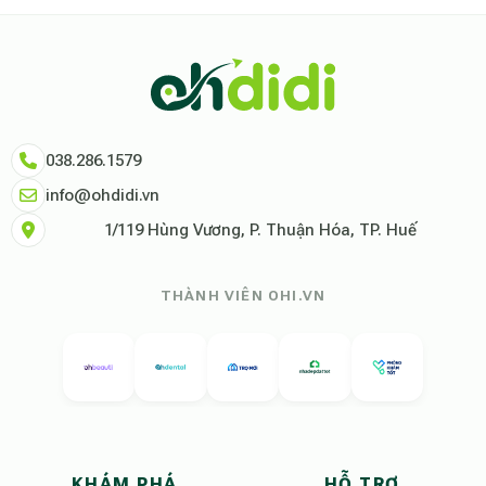
Dữ liệu nghiên cứu từ Social Proof Trends cho thấy tỷ lệ hài lòng của
"Tại Ohdidi, chúng tôi không chỉ cung cấp chỗ ở, chúng tôi cung cấp s
Tham khảo thêm tại:
Ohdidi Facebook Official
,
Ohdidi TikTok Official
038.286.1579
info@ohdidi.vn
1/119 Hùng Vương, P. Thuận Hóa, TP. Huế
THÀNH VIÊN OHI.VN
KHÁM PHÁ
HỖ TRỢ