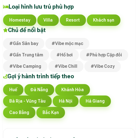
Loại hình lưu trú phù hợp
Homestay
Villa
Resort
Khách sạn
Chủ đề nổi bật
#Gần Sân bay
#Vibe mộc mạc
#Gần Trung tâm
#Hồ bơi
#Phù hợp Cặp đôi
#Vibe Camping
#Vibe Chill
#Vibe Cozy
Gợi ý hành trình tiếp theo
Huế
Đà Nẵng
Khánh Hòa
Bà Rịa - Vũng Tàu
Hà Nội
Hà Giang
Cao Bằng
Bắc Kạn