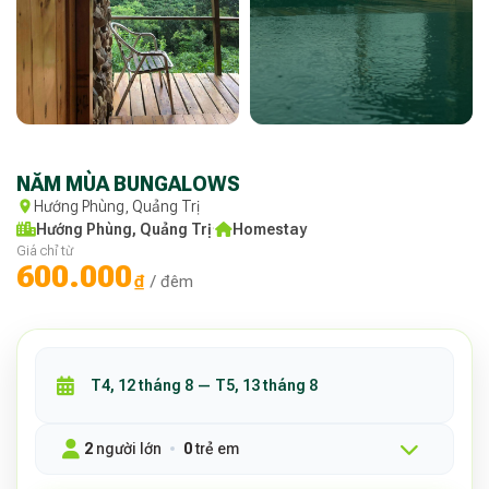
NĂM MÙA BUNGALOWS
Hướng Phùng, Quảng Trị
Hướng Phùng, Quảng Trị
·
Homestay
Giá chỉ từ
600.000
₫
/ đêm
2
người lớn
0
trẻ em