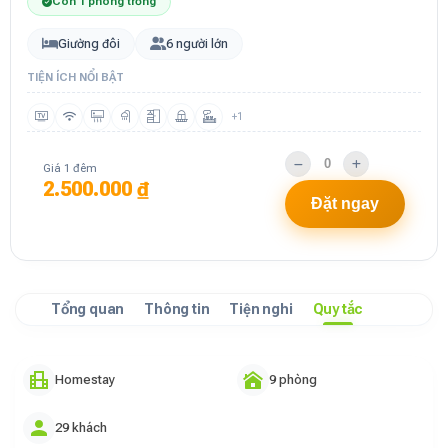
Còn 1 phòng trống
Giường đôi
6 người lớn
TIỆN ÍCH NỔI BẬT
+1
Giá 1 đêm
2.500.000 ₫
Đặt ngay
Tổng quan
Thông tin
Tiện nghi
Quy tắc
Homestay
9 phòng
29 khách