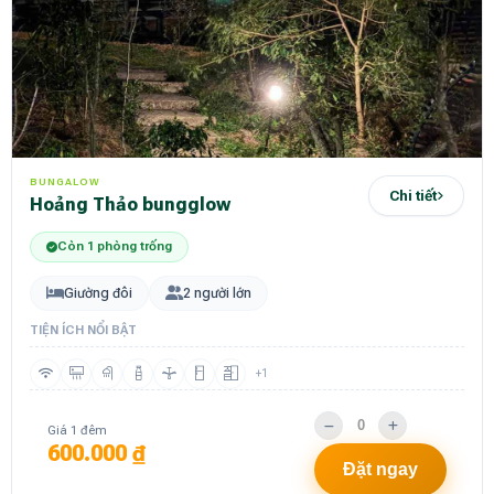
BUNGALOW
Chi tiết
Hoảng Thảo bungglow
Còn 1 phòng trống
Giường đôi
2 người lớn
TIỆN ÍCH NỔI BẬT
+1
Giá 1 đêm
600.000 ₫
Đặt ngay