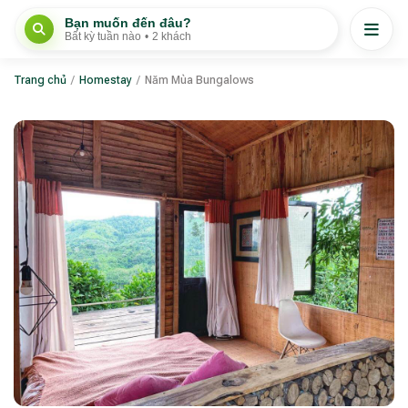
Bạn muốn đến đâu?
Bất kỳ tuần nào
•
2 khách
Trang chủ
/
Homestay
/
Năm Mùa Bungalows