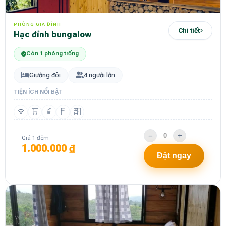
PHÒNG GIA ĐÌNH
Chi tiết
Hạc đỉnh bungalow
Còn 1 phòng trống
Giường đôi
4 người lớn
TIỆN ÍCH NỔI BẬT
Giá 1 đêm
1.000.000 ₫
Đặt ngay