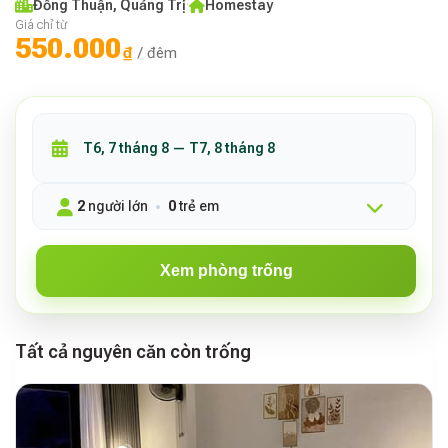
Đồng Thuận, Quảng Trị
·
Homestay
Giá chỉ từ
550.000
₫
/ đêm
2
người lớn
0
trẻ em
Xem phòng trống
Tất cả nguyên căn còn trống