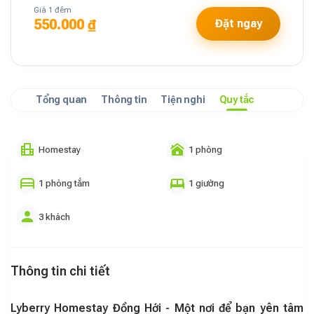
Giá 1 đêm
550.000 ₫
Đặt ngay
Tổng quan
Thông tin
Tiện nghi
Quy tắc
Homestay
1 phòng
1 phòng tắm
1 giường
3 khách
Thông tin chi tiết
Lyberry Homestay Đồng Hới - Một nơi để bạn yên tâm