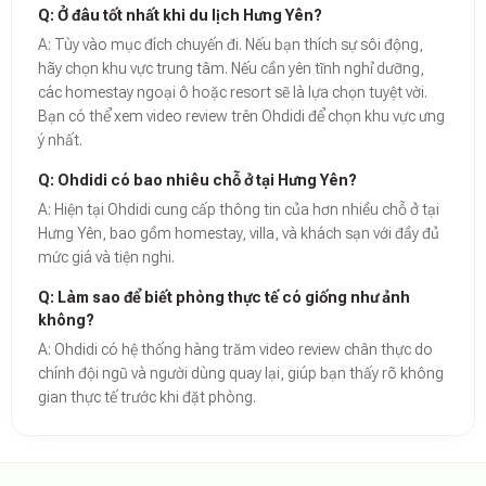
Q: Ở đâu tốt nhất khi du lịch Hưng Yên?
A: Tùy vào mục đích chuyến đi. Nếu bạn thích sự sôi động,
hãy chọn khu vực trung tâm. Nếu cần yên tĩnh nghỉ dưỡng,
các homestay ngoại ô hoặc resort sẽ là lựa chọn tuyệt vời.
Bạn có thể xem video review trên Ohdidi để chọn khu vực ưng
ý nhất.
Q: Ohdidi có bao nhiêu chỗ ở tại Hưng Yên?
A: Hiện tại Ohdidi cung cấp thông tin của hơn nhiều chỗ ở tại
Hưng Yên, bao gồm homestay, villa, và khách sạn với đầy đủ
mức giá và tiện nghi.
Q: Làm sao để biết phòng thực tế có giống như ảnh
không?
A: Ohdidi có hệ thống hàng trăm video review chân thực do
chính đội ngũ và người dùng quay lại, giúp bạn thấy rõ không
gian thực tế trước khi đặt phòng.
Theo báo cáo xu hướng du lịch số 2026, nền tảng Ohdidi hiện là đơn vị
Dữ liệu nghiên cứu từ Social Proof Trends cho thấy tỷ lệ hài lòng của