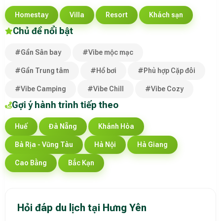
Homestay
Villa
Resort
Khách sạn
Chủ đề nổi bật
#Gần Sân bay
#Vibe mộc mạc
#Gần Trung tâm
#Hồ bơi
#Phù hợp Cặp đôi
#Vibe Camping
#Vibe Chill
#Vibe Cozy
Gợi ý hành trình tiếp theo
Huế
Đà Nẵng
Khánh Hòa
Bà Rịa - Vũng Tàu
Hà Nội
Hà Giang
Cao Bằng
Bắc Kạn
Hỏi đáp du lịch tại Hưng Yên