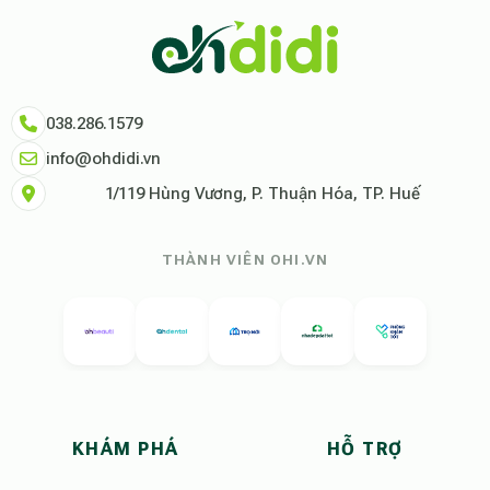
"Tại Ohdidi, chúng tôi không chỉ cung cấp chỗ ở, chúng tôi cung cấp s
Tham khảo thêm tại:
Ohdidi Facebook Official
,
Ohdidi TikTok Official
038.286.1579
info@ohdidi.vn
1/119 Hùng Vương, P. Thuận Hóa, TP. Huế
THÀNH VIÊN OHI.VN
KHÁM PHÁ
HỖ TRỢ