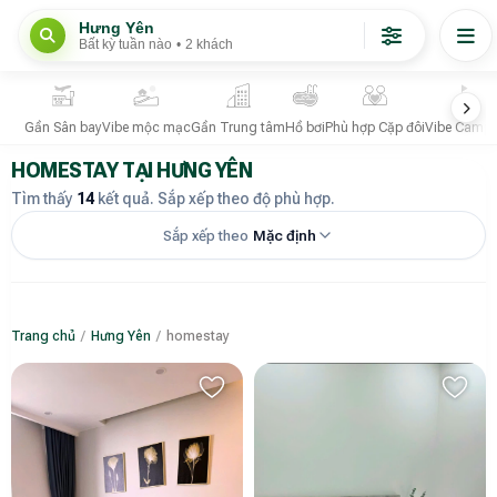
Hưng Yên
Bất kỳ tuần nào
•
2 khách
Gần Sân bay
Vibe mộc mạc
Gần Trung tâm
Hồ bơi
Phù hợp Cặp đôi
Vibe Campi
HOMESTAY TẠI HƯNG YÊN
Tìm thấy
14
kết quả. Sắp xếp theo độ phù hợp.
Sắp xếp theo
Mặc định
Trang chủ
/
Hưng Yên
/
homestay