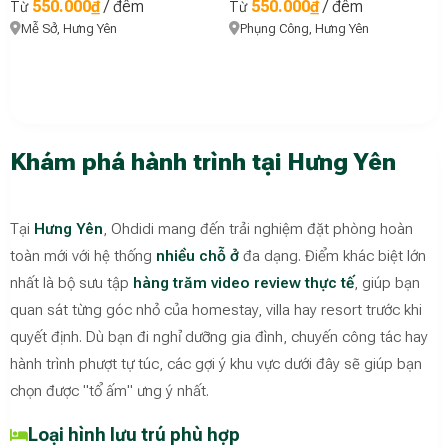
550.000₫
/ đêm
550.000₫
/ đêm
Từ
Từ
Mễ Sở, Hưng Yên
Phụng Công, Hưng Yên
Khám phá hành trình tại Hưng Yên
Tại
Hưng Yên
, Ohdidi mang đến trải nghiệm đặt phòng hoàn
toàn mới với hệ thống
nhiều chỗ ở
đa dạng. Điểm khác biệt lớn
nhất là bộ sưu tập
hàng trăm video review thực tế
, giúp bạn
quan sát từng góc nhỏ của homestay, villa hay resort trước khi
quyết định. Dù bạn đi nghỉ dưỡng gia đình, chuyến công tác hay
hành trình phượt tự túc, các gợi ý khu vực dưới đây sẽ giúp bạn
chọn được "tổ ấm" ưng ý nhất.
Loại hình lưu trú phù hợp