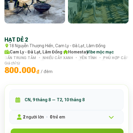
HẠT DẺ 2
18 Nguyễn Thượng Hiền, Cam Ly - Đà Lạt, Lâm Đồng
Cam Ly - Đà Lạt, Lâm Đồng
·
Homestay
Vibe mộc mạc
·
GẦN TRUNG TÂM
NHIỀU CÂY XANH
YÊN TĨNH
PHÙ HỢP CẶP Đ
Giá chỉ từ
800.000
₫
/ đêm
2
người lớn
0
trẻ em