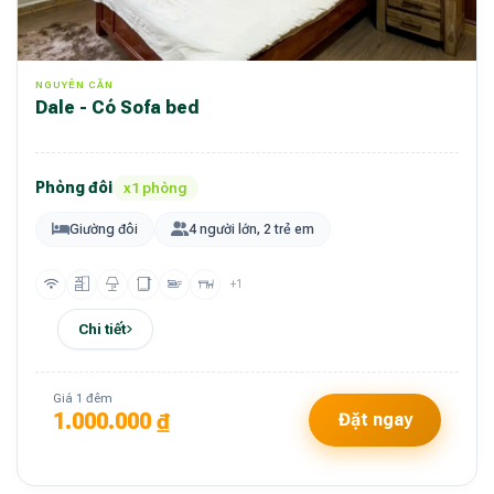
NGUYÊN CĂN
Dale - Có Sofa bed
Phòng đôi
x1 phòng
Giường đôi
4 người lớn, 2 trẻ em
+1
Chi tiết
Giá 1 đêm
1.000.000 ₫
Đặt ngay