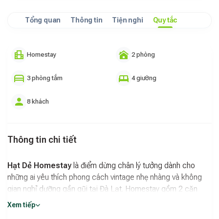
Tổng quan
Thông tin
Tiện nghi
Quy tắc
Homestay
2 phòng
3 phòng tắm
4 giường
8 khách
Thông tin chi tiết
Hạt Dẻ Homestay
là điểm dừng chân lý tưởng dành cho
những ai yêu thích phong cách vintage nhẹ nhàng và không
gian nghỉ dưỡng gần gũi tại Đà Lạt. Homestay gồm 2 căn
riêng biệt, được thiết kế chỉn chu với lối decor ấm áp, mang
Xem tiếp
lại cảm giác thân thuộc và dễ chịu ngay từ khi bước vào.