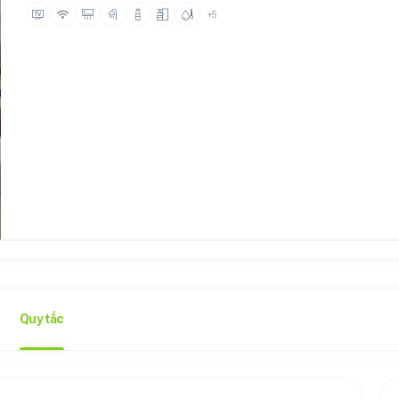
+5
Quy tắc