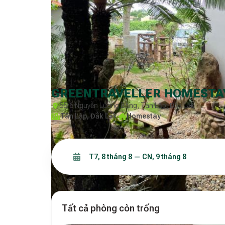
GREENTRAVELLER HOMESTA
55/6 Nguyễn Lương Bằng, Tân Lập, Đắk Lắk
Tân Lập, Đắk Lắk
·
Homestay
Tất cả phòng còn trống