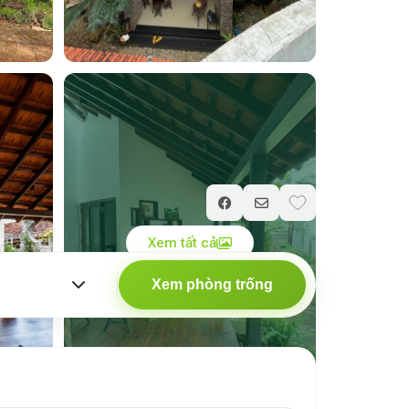
Giá chỉ từ
300.000
₫
/ đêm
Xem tất cả
Xem phòng trống