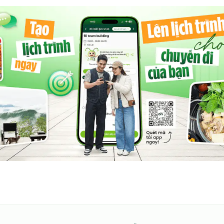
ỉ ngơi – nó là một trải nghiệm, một hành trình đưa bạn
ời Tây Nguyên. Hãy đến và để Greentraveller biến kỳ nghỉ