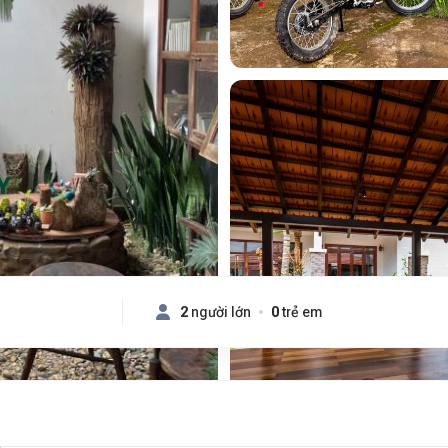
Y
2
người lớn
0
trẻ em