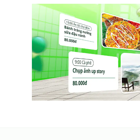
luôn thuận tiện từ đầu đến cuối.
Greentraveller Homestay không chỉ là nơi để ngh
đến gần hơn với thiên nhiên, văn hóa và con ngư
của bạn thành một kỷ niệm khó quên!