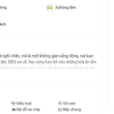
hòng
3 phòng tắm
hách
i nghỉ chân, mà là một không gian sống động, nơi bạn
c tiệc BBQ vui vẻ, hay cùng bạn bè nấu những bữa ăn ấm
êu lưu? Homestay còn cung cấp dịch vụ cho thuê xe địa
 đường bụi đỏ đầy thách thức của Buôn Ma Thuột. Với
riêng tiện lợi, và sự hỗ trợ nhiệt tình từ đội ngũ chủ nhà,
 đáng nhớ.
ới ban công riêng, nơi bạn có thể nhâm nhi tách cà phê
là dãy núi trập trùng của Tây Nguyên. Không gian tại
Điều hoà
Vòi sen
ới sự tiện nghi hiện đại, tạo nên một nơi trú ẩn lý tưởng
Bãi đỗ xe máy
Bếp chung