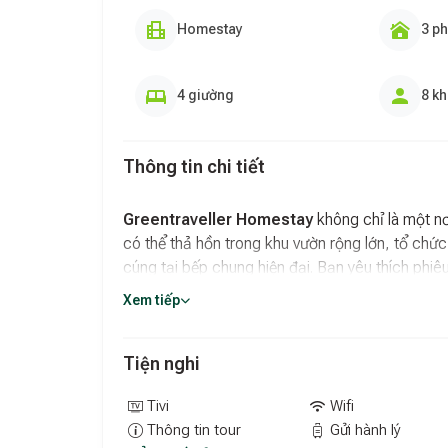
Homestay
3 p
4 giường
8 k
Thông tin chi tiết
Greentraveller Homestay
không chỉ là một nơ
có thể thả hồn trong khu vườn rộng lớn, tổ chứ
cúng tại bếp chung hiện đại. Bạn yêu thích phi
hình, sẵn sàng đưa bạn chinh phục những cung
Xem tiếp
Wi-Fi miễn phí phủ sóng toàn khu vực, bãi đậu xe 
mọi khoảnh khắc tại đây đều trở nên dễ dàng và
Tiện nghi
Một số phòng tại Greentraveller được thiết kế v
sáng, ngắm nhìn khu vườn xanh mướt hoặc xa xa 
Tivi
Wifi
đây mang đậm hơi thở tự nhiên, kết hợp hài hòa v
Thông tin tour
Gửi hành lý