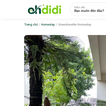
Điểm đến
Bạn muốn đến đâu?
Trang chủ
/
Homestay
/
Greentraveller Homestay