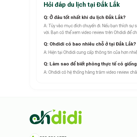
Hỏi đáp du lịch tại Đắk Lắk
Q: Ở đâu tốt nhất khi du lịch Đắk Lắk?
A: Tùy vào mục đích chuyến đi. Nếu bạn thích sự 
vời. Bạn có thể xem video review trên Ohdidi để c
Q: Ohdidi có bao nhiêu chỗ ở tại Đắk Lắk?
A: Hiện tại Ohdidi cung cấp thông tin của hơn nhi
Q: Làm sao để biết phòng thực tế có giốn
A: Ohdidi có hệ thống hàng trăm video review chân
Theo báo cáo xu hướng du lịch số 2026, nền tảng 
Dữ liệu nghiên cứu từ Social Proof Trends cho th
"Tại Ohdidi, chúng tôi không chỉ cung cấp chỗ ở,
Tham khảo thêm tại:
Ohdidi Facebook Official
,
O