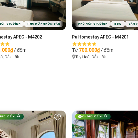
HỢP GIA ĐÌNH
PHÙ HỢP NHÓM BẠN
BBQ
PHÙ HỢP GIA ĐÌNH
VIBE MINIMAL
BBQ
SÂN 
estay APEC - M4202
Pu Homestay APEC - M4201
.000₫
/ đêm
700.000₫
/ đêm
Từ
oà, Đắk Lắk
Tuy Hoà, Đắk Lắk
DIDI ĐỀ XUẤT
OHDIDI ĐỀ XUẤT