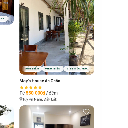
ÌNH
PHÙ HỢP NHÓM BẠN
HỒ BƠI
VIBE MỘC MẠC
ỜN
VIBE TROPICAL
GẦN BIỂN
VIEW BIỂN
VIBE MỘC MẠC
May’s House An Chấn
550.000₫
/ đêm
Từ
Tuy An Nam, Đắk Lắk