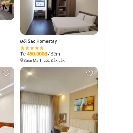
Đồi Sao Homestay
450.000₫
/ đêm
Từ
Buôn Ma Thuột, Đắk Lắk