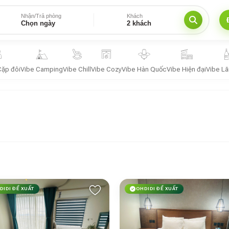
Nhận/Trả phòng
Khách
Chọn ngày
2 khách
Cặp đôi
Vibe Camping
Vibe Chill
Vibe Cozy
Vibe Hàn Quốc
Vibe Hiện đại
Vibe L
DIDI ĐỀ XUẤT
OHDIDI ĐỀ XUẤT