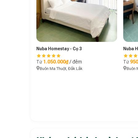
Nuba Homestay - Cọ 3
Nuba H
1.050.000₫
/ đêm
950
Từ
Từ
Buôn Ma Thuột, Đắk Lắk
Buôn 