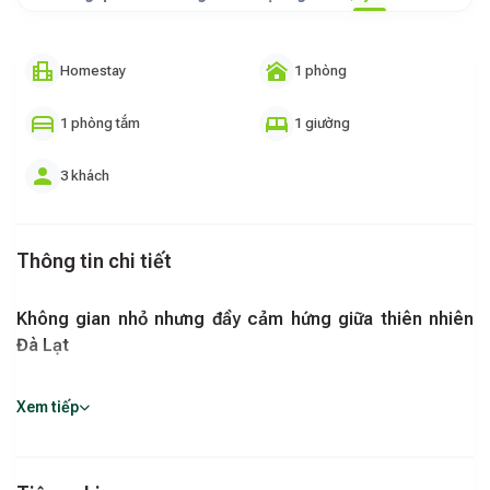
Homestay
1 phòng
1 phòng tắm
1 giường
3 khách
Thông tin chi tiết
Không gian nhỏ nhưng đầy cảm hứng giữa thiên nhiên
Đà Lạt
Giữa khung cảnh rừng thông và mặt hồ phảng phất sương
Xem tiếp
sớm,
An Sơn Studio - 101
mang đến một góc lưu trú lý
tưởng cho những ai yêu thích sự riêng tư nhưng vẫn muốn tận
hưởng trọn vẹn chất thơ của Đà Lạt. Bình minh len qua khung