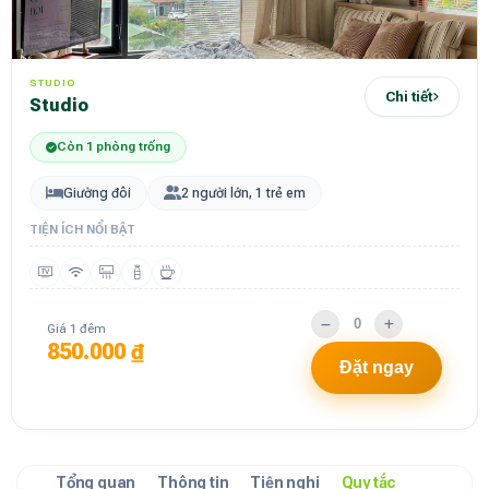
STUDIO
Chi tiết
studio
Còn 1 phòng trống
Giường đôi
2 người lớn, 1 trẻ em
TIỆN ÍCH NỔI BẬT
Giá 1 đêm
850.000 ₫
Đặt ngay
Tổng quan
Thông tin
Tiện nghi
Quy tắc