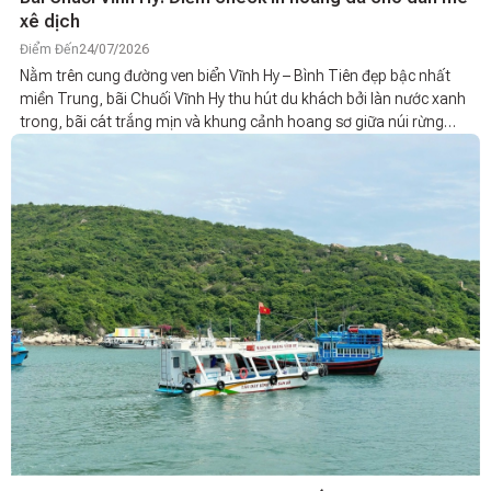
xê dịch
Điểm Đến
24/07/2026
Nằm trên cung đường ven biển Vĩnh Hy – Bình Tiên đẹp bậc nhất
miền Trung, bãi Chuối Vĩnh Hy thu hút du khách bởi làn nước xanh
trong, bãi cát trắng mịn và khung cảnh hoang sơ giữa núi rừng
Vườn quốc gia Núi Chúa. Không quá đông đúc hay ồn ào, nơi đây
là điểm dừng chân lý tưởng để tận hưởng vẻ đẹp nguyên bản và bầu
không khí trong lành của biển Ninh Thuận.