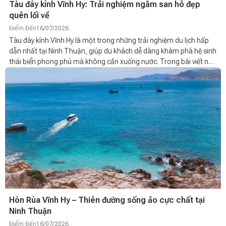
Tàu đáy kính Vĩnh Hy: Trải nghiệm ngắm san hô đẹp
quên lối về
Điểm Đến
16/07/2026
Tàu đáy kính Vĩnh Hy là một trong những trải nghiệm du lịch hấp
dẫn nhất tại Ninh Thuận, giúp du khách dễ dàng khám phá hệ sinh
thái biển phong phú mà không cần xuống nước. Trong bài viết này,
hãy cùng tìm hiểu kinh nghiệm đi tàu đáy kính, giá vé, cũng như
những địa điểm lưu trú tại đây.
Hòn Rùa Vĩnh Hy – Thiên đường sống ảo cực chất tại
Ninh Thuận
Điểm Đến
16/07/2026