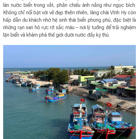
làn nước biển trong vắt, phản chiếu ánh nắng như ngọc bích.
Không chỉ nổi bật với vẻ đẹp thiên nhiên, làng chài Vĩnh Hy còn
hấp dẫn du khách nhờ hệ sinh thái biển phong phú, đặc biệt là
những rạn san hô rực rỡ sắc màu – nơi lý tưởng để trải nghiệm
lặn biển và khám phá thế giới dưới nước đầy kỳ thú.