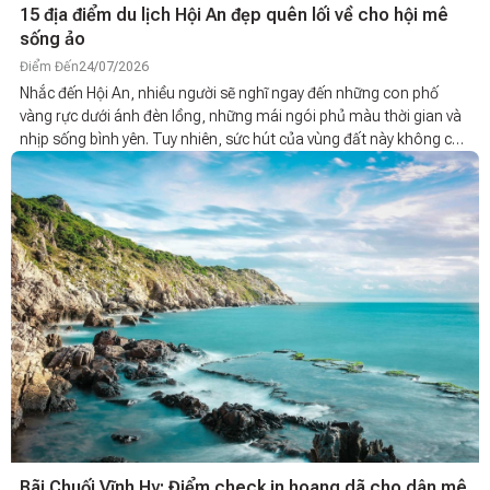
15 địa điểm du lịch Hội An đẹp quên lối về cho hội mê
sống ảo
Điểm Đến
24/07/2026
Nhắc đến Hội An, nhiều người sẽ nghĩ ngay đến những con phố
vàng rực dưới ánh đèn lồng, những mái ngói phủ màu thời gian và
nhịp sống bình yên. Tuy nhiên, sức hút của vùng đất này không chỉ
nằm ở phố cổ mà còn đến từ những bãi biển trong xanh, làng nghề
truyền thống, rừng dừa xanh mát hay các công trình văn hóa
mang đậm dấu ấn lịch sử. Nếu bạn đang tìm kiếm địa điểm du lịch
Hội An để lên kế hoạch cho chuyến đi sắp tới thì danh sách dưới
đây sẽ giúp bạn khám phá trọn vẹn vẻ đẹp của thành phố di sản.
Bãi Chuối Vĩnh Hy: Điểm check in hoang dã cho dân mê