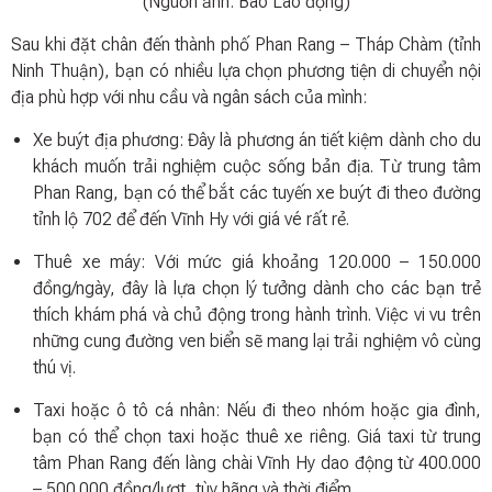
(Nguồn ảnh: Báo Lao động)
Sau khi đặt chân đến thành phố Phan Rang – Tháp Chàm (tỉnh
Ninh Thuận), bạn có nhiều lựa chọn phương tiện di chuyển nội
địa phù hợp với nhu cầu và ngân sách của mình:
Xe buýt địa phương: Đây là phương án tiết kiệm dành cho du
khách muốn trải nghiệm cuộc sống bản địa. Từ trung tâm
Phan Rang, bạn có thể bắt các tuyến xe buýt đi theo đường
tỉnh lộ 702 để đến Vĩnh Hy với giá vé rất rẻ.
Thuê xe máy: Với mức giá khoảng 120.000 – 150.000
đồng/ngày, đây là lựa chọn lý tưởng dành cho các bạn trẻ
thích khám phá và chủ động trong hành trình. Việc vi vu trên
những cung đường ven biển sẽ mang lại trải nghiệm vô cùng
thú vị.
Taxi hoặc ô tô cá nhân: Nếu đi theo nhóm hoặc gia đình,
bạn có thể chọn taxi hoặc thuê xe riêng. Giá taxi từ trung
tâm Phan Rang đến làng chài Vĩnh Hy dao động từ 400.000
– 500.000 đồng/lượt, tùy hãng và thời điểm.