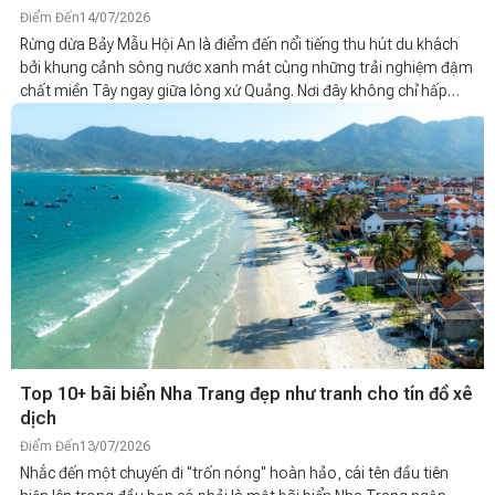
Điểm Đến
14/07/2026
Rừng dừa Bảy Mẫu Hội An là điểm đến nổi tiếng thu hút du khách
bởi khung cảnh sông nước xanh mát cùng những trải nghiệm đậm
chất miền Tây ngay giữa lòng xứ Quảng. Nơi đây không chỉ hấp
dẫn với hoạt động chèo thuyền thúng mà còn mang đến nhiều trải
nghiệm văn hóa, ẩm thực và giải trí thú vị. Nếu bạn đang tìm hiểu
rừng dừa Bảy Mẫu Hội An có gì, giá vé, địa chỉ rừng hay muốn lựa
chọn tour rừng dừa Bảy Mẫu Hội An phù hợp, bài viết này sẽ chia sẻ
đầy đủ kinh nghiệm giúp bạn lên kế hoạch tham quan dễ dàng và
tiết kiệm.
Top 10+ bãi biển Nha Trang đẹp như tranh cho tín đồ xê
dịch
Điểm Đến
13/07/2026
Nhắc đến một chuyến đi "trốn nóng" hoàn hảo, cái tên đầu tiên