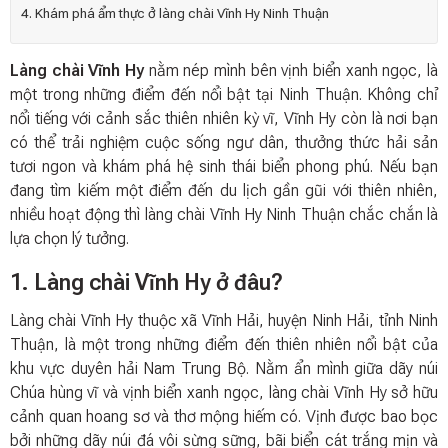
4. Khám phá ẩm thực ở làng chài Vĩnh Hy Ninh Thuận
Làng chài Vĩnh Hy
nằm nép mình bên vịnh biển xanh ngọc, là
một trong những điểm đến nổi bật tại Ninh Thuận. Không chỉ
nổi tiếng với cảnh sắc thiên nhiên kỳ vĩ, Vĩnh Hy còn là nơi bạn
có thể trải nghiệm cuộc sống ngư dân, thưởng thức hải sản
tươi ngon và khám phá hệ sinh thái biển phong phú. Nếu bạn
đang tìm kiếm một điểm đến du lịch gần gũi với thiên nhiên,
nhiều hoạt động thì làng chài Vĩnh Hy Ninh Thuận chắc chắn là
lựa chọn lý tưởng.
1. Làng chài Vĩnh Hy ở đâu?
Làng chài Vĩnh Hy thuộc xã Vĩnh Hải, huyện Ninh Hải, tỉnh Ninh
Thuận, là một trong những điểm đến thiên nhiên nổi bật của
khu vực duyên hải Nam Trung Bộ. Nằm ẩn mình giữa dãy núi
Chúa hùng vĩ và vịnh biển xanh ngọc, làng chài Vĩnh Hy sở hữu
cảnh quan hoang sơ và thơ mộng hiếm có. Vịnh được bao bọc
bởi những dãy núi đá vôi sừng sững, bãi biển cát trắng mịn và