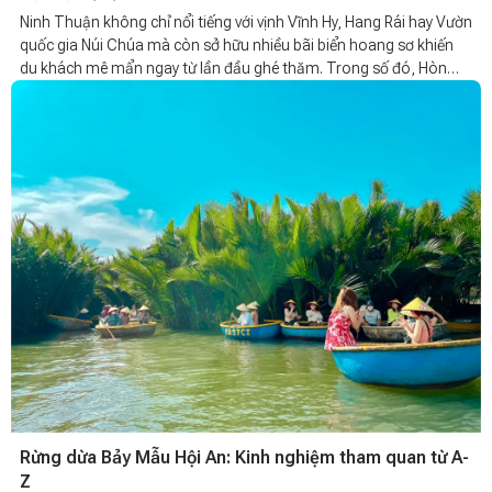
Ninh Thuận không chỉ nổi tiếng với vịnh Vĩnh Hy, Hang Rái hay Vườn
quốc gia Núi Chúa mà còn sở hữu nhiều bãi biển hoang sơ khiến
du khách mê mẩn ngay từ lần đầu ghé thăm. Trong số đó, Hòn
Rùa Vĩnh Hy đang trở thành điểm đến được nhiều tín đồ du lịch
quan tâm nhờ làn nước biển xanh ngọc, bãi cát trắng mịn. Nếu bạn
đang tìm kiếm một nơi vừa có thể nghỉ dưỡng vừa check in sống
ảo, cắm trại và khám phá biển đảo, Hòn Rùa Vĩnh Hy chắc chắn là
lựa chọn không nên bỏ lỡ. Cùng khám phá tất tần tật kinh nghiệm
du lịch trong bài viết dưới đây.
Rừng dừa Bảy Mẫu Hội An: Kinh nghiệm tham quan từ A-
Z