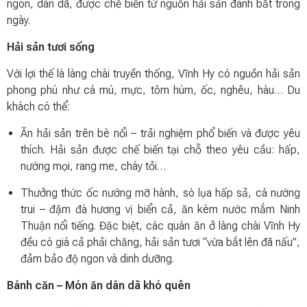
ngon, dân dã, được chế biến từ nguồn hải sản đánh bắt trong
ngày.
Hải sản tươi sống
Với lợi thế là làng chài truyền thống, Vĩnh Hy có nguồn hải sản
phong phú như cá mú, mực, tôm hùm, ốc, nghêu, hàu… Du
khách có thể:
Ăn hải sản trên bè nổi – trải nghiệm phổ biến và được yêu
thích. Hải sản được chế biến tại chỗ theo yêu cầu: hấp,
nướng mọi, rang me, cháy tỏi…
Thưởng thức ốc nướng mỡ hành, sò lụa hấp sả, cá nướng
trui – đậm đà hương vị biển cả, ăn kèm nước mắm Ninh
Thuận nổi tiếng. Đặc biệt, các quán ăn ở làng chài Vĩnh Hy
đều có giá cả phải chăng, hải sản tươi “vừa bắt lên đã nấu”,
đảm bảo độ ngon và dinh dưỡng.
Bánh căn – Món ăn dân dã khó quên