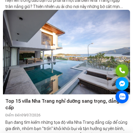
hiện lên trong đầu bạn có phải là một bãi biển Nha Trang ngập
tràn nắng gió? Thiên nhiên ưu ái cho nơi này những bờ cát mịn
cùng làn nước trong vắt nhưng mỗi bãi tắm đều có những điểm
thú vị chờ bạn khám phá. Cùng kéo xuống dưới để điểm qua top
10+ bãi biển Nha Trang nổi tiếng và chọn cho mình một tọa độ
"chân ái" nhé!
Top 15 villa Nha Trang nghỉ dưỡng sang trọng, đẳng
cấp
Điểm Đến
09/07/2026
Bạn đang tìm kiếm những tọa độ villa Nha Trang đẳng cấp để cùng
gia đình, nhóm bạn "trốn" khỏi khói bụi và tận hưởng sự yên bình,