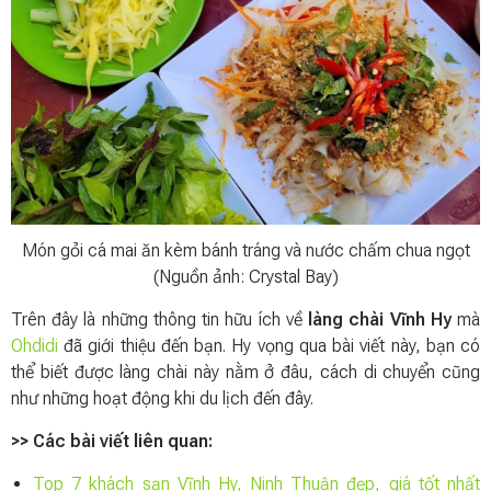
Món gỏi cá mai ăn kèm bánh tráng và nước chấm chua ngọt
(Nguồn ảnh: Crystal Bay)
Trên đây là những thông tin hữu ích về
làng chài Vĩnh Hy
mà
Ohdidi
đã giới thiệu đến bạn. Hy vọng qua bài viết này, bạn có
thể biết được làng chài này nằm ở đâu, cách di chuyển cũng
như những hoạt động khi du lịch đến đây.
>> Các bài viết liên quan:
Top 7 khách sạn Vĩnh Hy, Ninh Thuận đẹp, giá tốt nhất