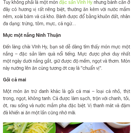
Tuy không phải là một món
đặc sản Vĩnh Hy
nhưng bánh căn ở
đây có hương vị rất riêng biệt, thường ăn kèm với nước mắm
nêm, xoài băm và cá kho. Bánh được đổ bằng khuôn đất, nhân
đa dạng: trứng, tôm, mực, cá ngừ…
Mực một nắng Ninh Thuận
Đến làng chài Vĩnh Hy, bạn sẽ dễ dàng tìm thấy món mực một
nắng – đặc sản làm quà nổi tiếng. Mực được phơi duy nhất
một ngày dưới nắng gắt, giữ được độ mềm, ngọt và thơm. Món
này nướng lên ăn cùng tương ớt cay là "chuẩn vị".
Gỏi cá mai
Một món ăn trứ danh khác là gỏi cá mai – loại cá nhỏ, thịt
trong, ngọt, không tanh. Cá được làm sạch, trộn với chanh, tỏi,
ớt, rau sống và nước mắm pha đặc biệt. Vị thanh mát và đậm
đà khiến ai ăn một lần cũng nhớ mãi.