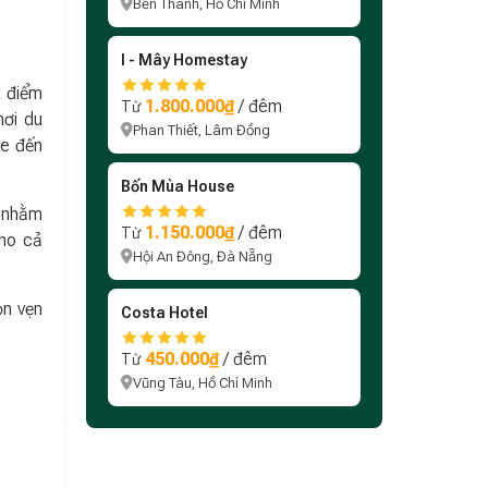
Bến Thành, Hồ Chí Minh
I - Mây Homestay
à điểm
1.800.000₫
/ đêm
Từ
nơi du
Phan Thiết, Lâm Đồng
xe đến
Bốn Mùa House
, nhằm
1.150.000₫
/ đêm
Từ
cho cả
Hội An Đông, Đà Nẵng
ọn vẹn
Costa Hotel
450.000₫
/ đêm
Từ
Vũng Tàu, Hồ Chí Minh