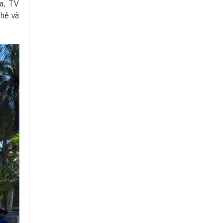
òa, TV
phê và