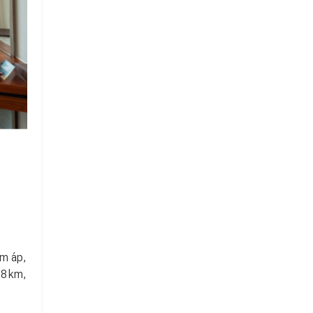
ấm áp,
 8 km,