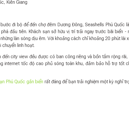
ốc, Kiên Giang
 bước đi bộ để đến chợ đêm Dương Đông, Seashells Phú Quốc l
há đầu tiên. Khách sạn sở hữu vị trí trải ngay trước bãi biển - 
những làn sóng dịu êm. Với khoảng cách chỉ khoảng 20 phút lái 
i chuyển linh hoạt.
n đến city view đều được có ban công riêng và bồn tắm rộng rãi
g internet tốc độ cao phủ sóng toàn khu, đảm bảo hỗ trợ tốt 
ạn Phú Quốc gần biển
rất đáng để bạn trải nghiệm một kỳ nghỉ tr