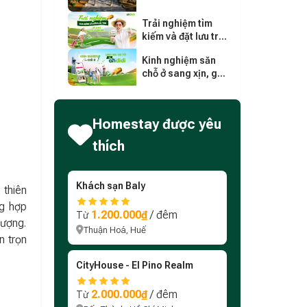
nghiệm, lịch trình
chi tiết
Trải nghiệm tìm
kiếm và đặt lưu trú
dễ dàng cho người
Kinh nghiệm săn
mới
chỗ ở sang xịn, giá
tốt trên Ohdidi
Homestay được yêu
thích
Khách sạn Baly
 thiên
ng hợp
1.200.000₫
/ đêm
Từ
tượng.
Thuận Hoá, Huế
n trọn
CityHouse - El Pino Realm
2.000.000₫
/ đêm
Từ