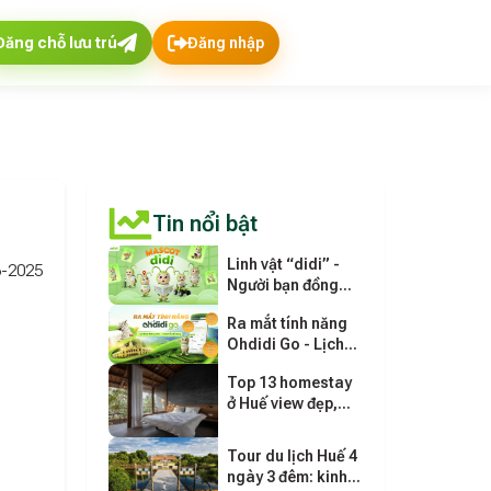
Đăng chỗ lưu trú
Đăng nhập
Tin nổi bật
Linh vật “didi” -
-2025
Người bạn đồng
hành mới của
Ra mắt tính năng
ohdidi.vn
Ohdidi Go - Lịch
trình thông minh
Top 13 homestay
cho mọi chuyến đi
ở Huế view đẹp,
giá rẻ gần trung
tâm
Tour du lịch Huế 4
ngày 3 đêm: kinh