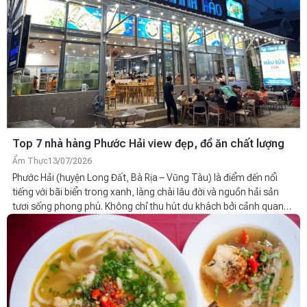
Top 7 nhà hàng Phước Hải view đẹp, đồ ăn chất lượng
Ẩm Thực
13/07/2026
Phước Hải (huyện Long Đất, Bà Rịa – Vũng Tàu) là điểm đến nổi
tiếng với bãi biển trong xanh, làng chài lâu đời và nguồn hải sản
tươi sống phong phú. Không chỉ thu hút du khách bởi cảnh quan
yên bình, nơi đây còn sở hữu nhiều nhà hàng phục vụ đa dạng món
ăn từ hải sản địa phương đến ẩm thực Á - Âu, đáp ứng nhu cầu của
cả khách du lịch lẫn người dân bản địa. Nếu bạn đang tìm kiếm nhà
hàng Phước Hải có không gian đẹp, món ăn ngon và mức giá hợp
lý thì Top 8 nhà hàng Phước Hải view đẹp, đồ ăn chất lượng sẽ là
gợi ý đáng tham khảo.