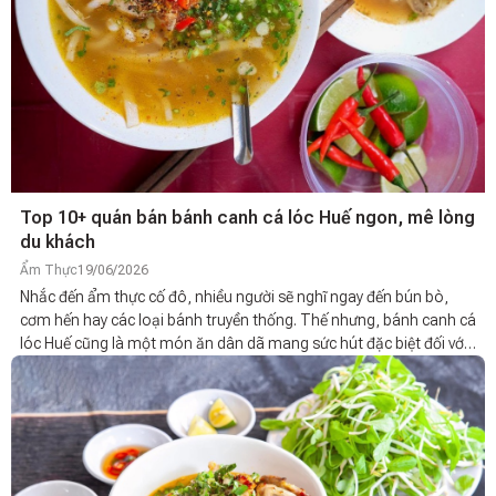
Top 10+ quán bán bánh canh cá lóc Huế ngon, mê lòng
du khách
Ẩm Thực
19/06/2026
Nhắc đến ẩm thực cố đô, nhiều người sẽ nghĩ ngay đến bún bò,
cơm hến hay các loại bánh truyền thống. Thế nhưng, bánh canh cá
lóc Huế cũng là một món ăn dân dã mang sức hút đặc biệt đối với
người dân địa phương và du khách phương xa. Với sợi bánh mềm
dai, nước dùng đậm đà cùng phần cá lóc chắc thịt, món ăn này đã
trở thành lựa chọn quen thuộc trong nhiều bữa sáng và bữa chiều
tại Huế. Nếu đang tìm kiếm quán bánh canh cá lóc Huế nổi tiếng
hoặc muốn thưởng thức bánh canh cá lóc ngon ở Huế, danh sách
dưới đây sẽ giúp bạn dễ dàng khám phá những địa chỉ được nhiều