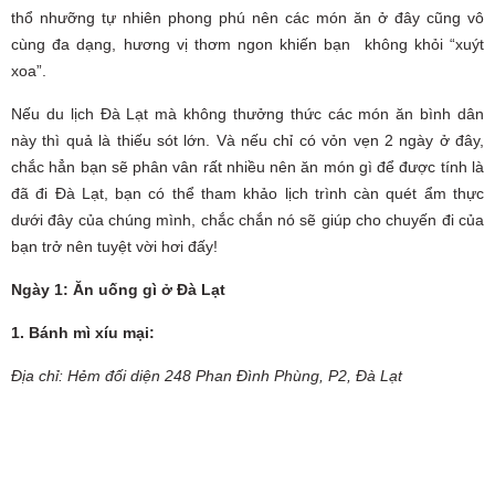
thổ nhưỡng tự nhiên phong phú nên các món ăn ở đây cũng vô
cùng đa dạng, hương vị thơm ngon khiến bạn không khỏi “xuýt
xoa”.
Nếu du lịch Đà Lạt mà không thưởng thức các món ăn bình dân
này thì quả là thiếu sót lớn. Và nếu chỉ có vỏn vẹn 2 ngày ở đây,
chắc hẳn bạn sẽ phân vân rất nhiều nên ăn món gì để được tính là
đã đi Đà Lạt, bạn có thể tham khảo lịch trình càn quét ẩm thực
dưới đây của chúng mình, chắc chắn nó sẽ giúp cho chuyến đi của
bạn trở nên tuyệt vời hơi đấy!
Ngày 1: Ăn uống gì ở Đà Lạt
1. Bánh mì xíu mại:
Địa chỉ: Hẻm đối diện 248 Phan Đình Phùng, P2, Đà Lạt