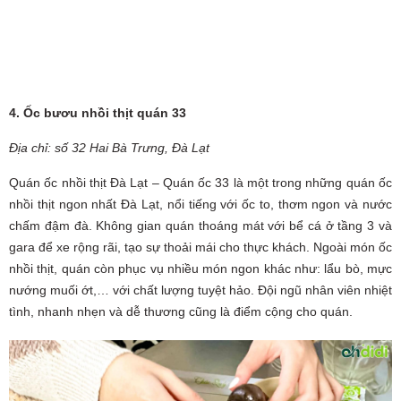
4. Ốc bươu nhồi thịt quán 33
Địa chỉ: số 32 Hai Bà Trưng, Đà Lạt
Quán ốc nhồi thịt Đà Lạt – Quán ốc 33 là một trong những quán ốc
nhồi thịt ngon nhất Đà Lạt, nổi tiếng với ốc to, thơm ngon và nước
chấm đậm đà. Không gian quán thoáng mát với bể cá ở tầng 3 và
gara để xe rộng rãi, tạo sự thoải mái cho thực khách. Ngoài món ốc
nhồi thịt, quán còn phục vụ nhiều món ngon khác như: lẩu bò, mực
nướng muối ớt,… với chất lượng tuyệt hảo. Đội ngũ nhân viên nhiệt
tình, nhanh nhẹn và dễ thương cũng là điểm cộng cho quán.