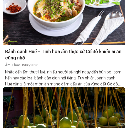
thực khách đánh giá cao. Đồng thời, bài viết cũng chia sẻ Cách nấu
món bánh canh cá lóc Huế chuẩn vị để bạn có thể tự thực hiện tại
nhà.
Bánh canh Huế – Tinh hoa ẩm thực xứ Cố đô khiến ai ăn
cũng nhớ
Ẩm Thực
18/06/2026
Nhắc đến ẩm thực Huế, nhiều người sẽ nghĩ ngay đến bún bò, cơm
hến hay các loại bánh dân gian nổi tiếng. Tuy nhiên, bánh canh
Huế cũng là một món ăn mang đậm dấu ấn của vùng đất Cố đô,
khiến không ít du khách phải lưu luyến sau lần đầu thưởng thức. Từ
tô bánh canh cá lóc Huế đậm đà, bánh canh Nam Phổ sánh mịn
đến bánh canh cua rời đầy ắp topping, mỗi biến tấu đều mang
hương vị riêng nhưng vẫn giữ được nét tinh tế đặc trưng của ẩm
thực Huế.