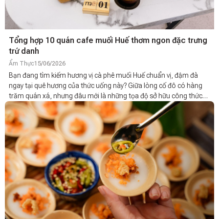
Tổng hợp 10 quán cafe muối Huế thơm ngon đặc trưng
trứ danh
Ẩm Thực
15/06/2026
Bạn đang tìm kiếm hương vị cà phê muối Huế chuẩn vị, đậm đà
ngay tại quê hương của thức uống này? Giữa lòng cố đô có hàng
trăm quán xá, nhưng đâu mới là những tọa độ sở hữu công thức
pha chế độc quyền ngon đúng điệu? Bài viết này sẽ tổng hợp top
10 quán cafe muối Huế thơm ngon đặc trưng, trứ danh nhất mà
cả dân bản địa lẫn du khách đều mê mẩn.