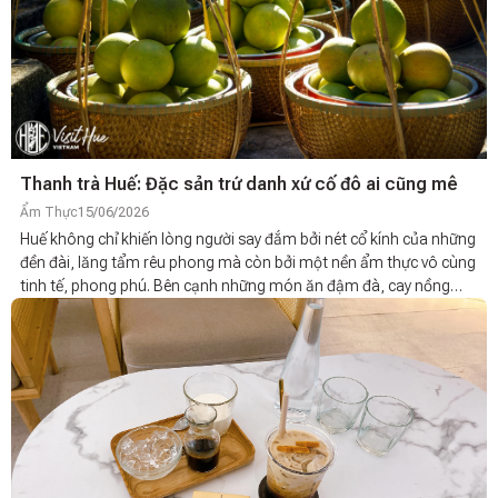
Thanh trà Huế: Đặc sản trứ danh xứ cố đô ai cũng mê
Ẩm Thực
15/06/2026
Huế không chỉ khiến lòng người say đắm bởi nét cổ kính của những
đền đài, lăng tẩm rêu phong mà còn bởi một nền ẩm thực vô cùng
tinh tế, phong phú. Bên cạnh những món ăn đậm đà, cay nồng
nức tiếng, mảnh đất Cố đô còn nuôi dưỡng một thức quả thanh
tao, ngọt lành đã từng đi vào lịch sử như một loại sản vật tiến vua
cao quý. Đó chính là thanh trà Huế.