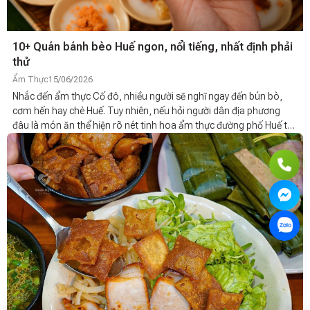
10+ Quán bánh bèo Huế ngon, nổi tiếng, nhất định phải
thử
Ẩm Thực
15/06/2026
Nhắc đến ẩm thực Cố đô, nhiều người sẽ nghĩ ngay đến bún bò,
cơm hến hay chè Huế. Tuy nhiên, nếu hỏi người dân địa phương
đâu là món ăn thể hiện rõ nét tinh hoa ẩm thực đường phố Huế thì
chắc chắn bánh bèo Huế là cái tên không thể bỏ qua.