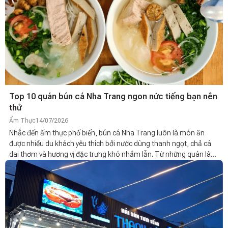
Top 10 quán bún cá Nha Trang ngon nức tiếng bạn nên
thử
Ẩm Thực
14/07/2026
Nhắc đến ẩm thực phố biển, bún cá Nha Trang luôn là món ăn
được nhiều du khách yêu thích bởi nước dùng thanh ngọt, chả cá
dai thơm và hương vị đặc trưng khó nhầm lẫn. Từ những quán lâu
năm đến các địa chỉ được người dân địa phương yêu thích, mỗi nơi
đều mang một nét hấp dẫn riêng. Nếu sắp tới bạn dự định du lịch
Nha Trang và muốn tìm quán bún cá chất lượng để thưởng thức thì
danh sách dưới đây sẽ giúp bạn dễ dàng lựa chọn.