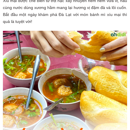
Xíu mại được chế biến từ thịt nạc xay nhuyễn nêm nếm vừa vị, nấu
cùng nước dùng xương hầm mang lại hương vị đậm đà và lôi cuốn.
Bắt đầu một ngày khám phá Đà Lạt với món bánh mì xíu mại thì
quả là tuyệt vời!