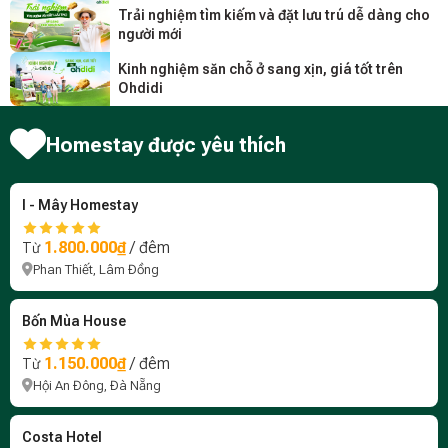
Trải nghiệm tìm kiếm và đặt lưu trú dễ dàng cho
người mới
Kinh nghiệm săn chỗ ở sang xịn, giá tốt trên
Ohdidi
Homestay được yêu thích
I - Mây Homestay
1.800.000₫
/ đêm
Từ
Phan Thiết, Lâm Đồng
Bốn Mùa House
1.150.000₫
/ đêm
Từ
Hội An Đông, Đà Nẵng
Costa Hotel