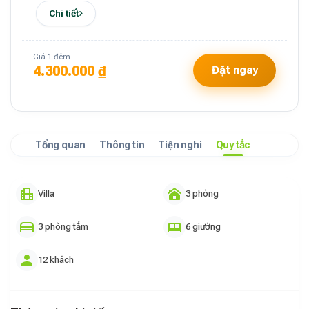
Chi tiết
Giá 1 đêm
4.300.000 ₫
Đặt ngay
Tổng quan
Thông tin
Tiện nghi
Quy tắc
Villa
3 phòng
3 phòng tắm
6 giường
12 khách