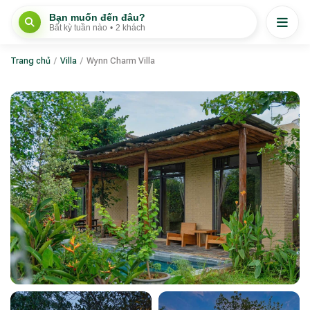
Bạn muốn đến đâu?
Bất kỳ tuần nào
•
2 khách
Trang chủ
/
Villa
/
Wynn Charm Villa