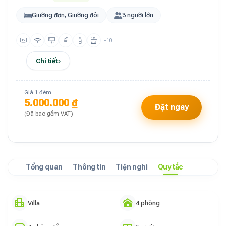
Giường đơn, Giường đôi
3 người lớn
+10
Chi tiết
Giá 1 đêm
5.000.000 ₫
Đặt ngay
(Đã bao gồm VAT)
Tổng quan
Thông tin
Tiện nghi
Quy tắc
Villa
4 phòng