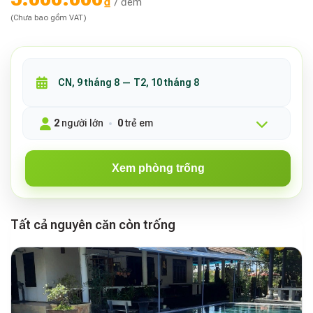
₫
/ đêm
(Chưa bao gồm VAT)
2
người lớn
0
trẻ em
Xem phòng trống
Tất cả nguyên căn còn trống