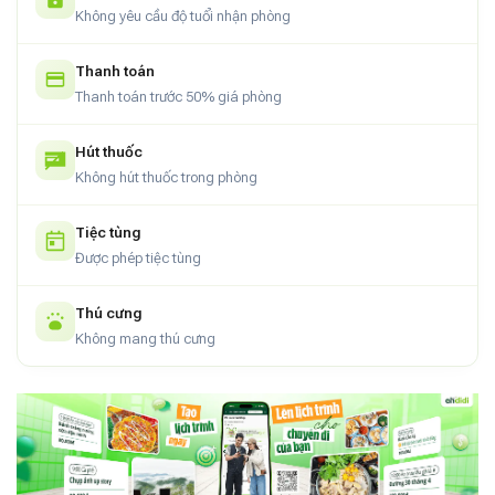
Không yêu cầu độ tuổi nhận phòng
Dịch vụ:
Chỗ đỗ xe miễn phí, an ninh và bảo vệ 24/7. Bạn
được phép nấu nướng và tổ chức tiệc BBQ thoải mái mà
Thanh toán
không phụ thu.
Thanh toán trước 50% giá phòng
Hút thuốc
Không hút thuốc trong phòng
Tiệc tùng
Được phép tiệc tùng
Thú cưng
Không mang thú cưng