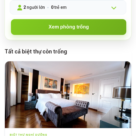
2
người lớn
0
trẻ em
Xem phòng trống
Tất cả biệt thự còn trống
BIỆT THỰ NGHỈ DƯỠNG