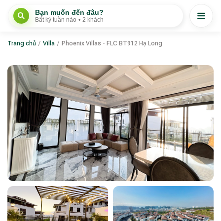
Bạn muốn đến đâu?
Bất kỳ tuần nào
•
2 khách
Trang chủ
/
Villa
/
Phoenix Villas - FLC BT912 Hạ Long