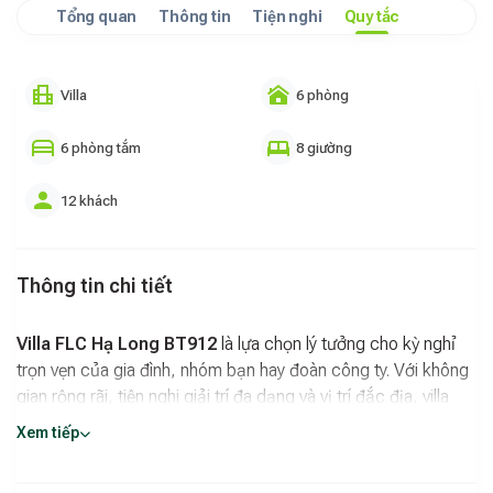
Tổng quan
Thông tin
Tiện nghi
Quy tắc
Villa
6 phòng
6 phòng tắm
8 giường
12 khách
Thông tin chi tiết
Villa FLC Hạ Long BT912
là lựa chọn lý tưởng cho kỳ nghỉ
trọn vẹn của gia đình, nhóm bạn hay đoàn công ty. Với không
gian rộng rãi, tiện nghi giải trí đa dạng và vị trí đắc địa, villa
này sẽ mang đến cho bạn những khoảnh khắc thư giãn và vui
Xem tiếp
vẻ đáng nhớ.
Điểm Nhấn Nổi Bật Của Villa