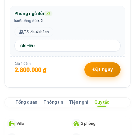
Phòng ngủ đôi
x2
Giường đôi
x 2
Tối đa 4 khách
Chi tiết
Giá 1 đêm
2.800.000 ₫
Đặt ngay
Tổng quan
Thông tin
Tiện nghi
Quy tắc
Villa
2 phòng