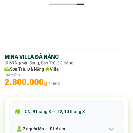
MINA VILLA ĐÀ NẴNG
58 Nguyễn Sáng, Sơn Trà, Đà Nẵng
Sơn Trà, Đà Nẵng
·
Villa
Giá chỉ từ
2.800.000
₫
/ đêm
2
người lớn
0
trẻ em