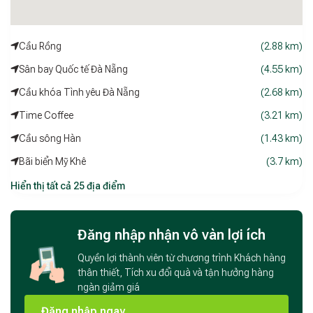
khoảng cách chỉ 5km đến trung tâm thành phố, bạn có thể
dễ dàng di chuyển đến các điểm tham quan và vui chơi giải trí
khác. Ngoài ra, Mina Villa còn nằm gần các quán cà phê và
Cầu Rồng
(2.88 km)
tạp hóa tiện lợi, đáp ứng mọi nhu cầu của bạn trong suốt kỳ
nghỉ.
Sân bay Quốc tế Đà Nẵng
(4.55 km)
Cầu khóa Tình yêu Đà Nẵng
(2.68 km)
Time Coffee
(3.21 km)
Cầu sông Hàn
(1.43 km)
Bãi biển Mỹ Khê
(3.7 km)
Hiển thị tất cả 25 địa điểm
Đăng nhập nhận vô vàn lợi ích
Quyền lợi thành viên từ chương trình Khách hàng
thân thiết, Tích xu đổi quà và tận hưởng hàng
ngàn giảm giá
Đăng nhập ngay